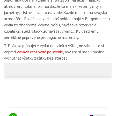
pripomínajúce nám známejší Balaton. Má akúsi magickú
GALÉRIA
atmosféru, takmer prímorskú. Je tu maják, veterný mlyn,
jachetný prístav i divadlo na vode. Každé mesto má svojskú
PORADŇA
atmosféru. Rakúšania vedia, aký poklad majú v Burgenlande a
SÚŤAŽE
vedia to zhodnotiť. Výlety loďou, návšteva rezervácie,
kúpaliska, elektrobicykle, návštevy viníc… Ku všetkému
KALENDÁR AKCIÍ
perfektne pripravené propagačné materiály.
WORKSHOPY
TIP: Ak sa plánujete vydať na takýto výlet, nezabudnite si
vopred
vybaviť cestovné poistenie
, aby ste si mohli naplno
OBCHOD
vychutnať všetky zážitky bez starostí.