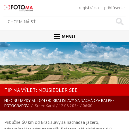
registrácia
prihlásenie
MENU
ÚVOD
MAGAZÍN
VŠETKY ČLÁNKY
RECENZIE
TIP NA VÝLET: NEUSIEDLER SEE
NOVINKY
HODINU JAZDY AUTOM OD BRATISLAVY SA NACHÁDZA RAJ PRE
BLOG
FOTOGRAFOV.
/
Srnec Karol
/ 12.08.2024 / 06:00
SPRIEVODCA KÚPOU
ŠKOLA FOTOGRAFIE
Približne 60 km od Bratislavy sa nachádza jazero,