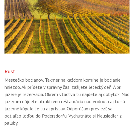
Rust
Mestečko bocianov. Takmer na každom komíne je bocianie
hniezdo. Ak prídete v správny čas, zažijete letecký deň. A pri
jazere je rezervácia. Okrem vtáctva tu nájdete aj dobytok. Nad
jazerom nájdete atraktívnu reštauráciu nad vodou a aj tu sú
jazerné kúpele. Je tu aj prístav. Odporúčam previezť sa
odtiaľto loďou do Podersdorfu. Vychutnáte si Neusiedler z
paluby.