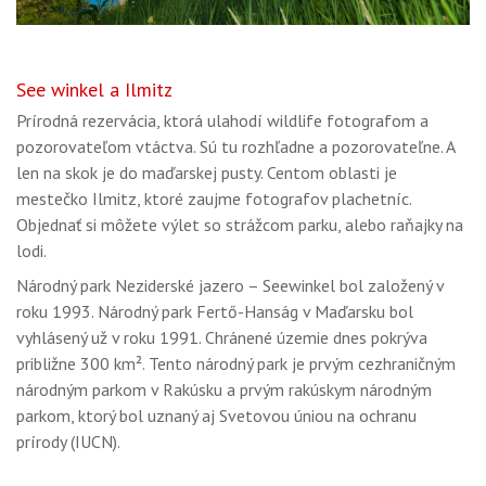
See winkel a Ilmitz
Prírodná rezervácia, ktorá ulahodí wildlife fotografom a
pozorovateľom vtáctva. Sú tu rozhľadne a pozorovateľne. A
len na skok je do maďarskej pusty. Centom oblasti je
mestečko Ilmitz, ktoré zaujme fotografov plachetníc.
Objednať si môžete výlet so strážcom parku, alebo raňajky na
lodi.
Národný park Neziderské jazero – Seewinkel bol založený v
roku 1993. Národný park Fertő-Hanság v Maďarsku bol
vyhlásený už v roku 1991. Chránené územie dnes pokrýva
približne 300 km². Tento národný park je prvým cezhraničným
národným parkom v Rakúsku a prvým rakúskym národným
parkom, ktorý bol uznaný aj Svetovou úniou na ochranu
prírody (IUCN).