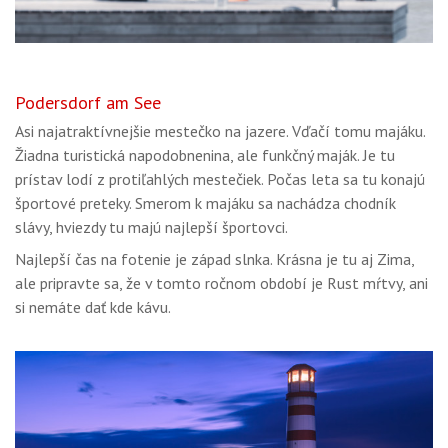
Podersdorf am See
Asi najatraktívnejšie mestečko na jazere. Vďačí tomu majáku.
Žiadna turistická napodobnenina, ale funkčný maják. Je tu
prístav lodí z protiľahlých mestečiek. Počas leta sa tu konajú
športové preteky. Smerom k majáku sa nachádza chodník
slávy, hviezdy tu majú najlepší športovci.
Najlepší čas na fotenie je západ slnka. Krásna je tu aj Zima,
ale pripravte sa, že v tomto ročnom období je Rust mŕtvy, ani
si nemáte dať kde kávu.