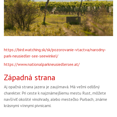
https://bird.watching.sk/sk/pozorovanie-vtactva/narodny-
park-neusiedler-see-seewinkel/
https://www.nationalparkneusiedlersee.at/
Západná strana
Aj opačná strana jazera je zaujímavá. Má veľmi odlišný
charekter. Pri ceste k najznámejšiemu mestu Rust, môžete
navšíviť okolité vinohrady, alebo mestečko Purbach, známe
krásnymi vínnymi pivnicami.