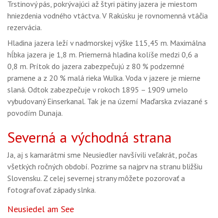
Trstinový pás, pokrývajúci až štyri pätiny jazera je miestom
hniezdenia vodného vtáctva. V Rakúsku je rovnomenná vtáčia
rezervácia.
Hladina jazera leží v nadmorskej výške 115,45 m. Maximálna
hĺbka jazera je 1,8 m. Priemerná hladina kolíše medzi 0,6 a
0,8 m. Prítok do jazera zabezpečujú z 80 % podzemné
pramene a z 20 % malá rieka Wulka. Voda v jazere je mierne
slaná. Odtok zabezpečuje v rokoch 1895 – 1909 umelo
vybudovaný Einserkanal. Tak je na území Maďarska zviazané s
povodím Dunaja.
Severná a východná strana
Ja, aj s kamarátmi sme Neusiedler navšívili veľakrát, počas
všetkých ročných období. Pozrime sa najprv na stranu bližšiu
Slovensku. Z celej severnej strany môžete pozorovať a
fotografovať západy slnka.
Neusiedel am See