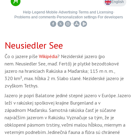
Neusiedler See
Čo o jazere píše
Wikipédia
? Neziderské jazero (po
nem. Neusiedler See, maď. Fertő) je plytké bezodtokové
jazero na hraniciach Rakúska a Maďarska; 115 m n. m.,
320 km², max. hĺbka 2 m. Slabo slané. Neziderské jazero je
zvyškom Tethys.
Jazero je popri Balatone jediné stepné jazero v Európe. Jazero
leží v rakúskej spolkovej krajine Burgenland a v
západnom Maďarsku. Samotná rakúska časť je súčasne
najväčším jazerom v Rakúsku. Vyznačuje sa tým, že je
obklopené pásmom trstiny, veľmi malou hĺbkou, miernym a
veterným podnebím. Jedinečná fauna a flóra sú chránené