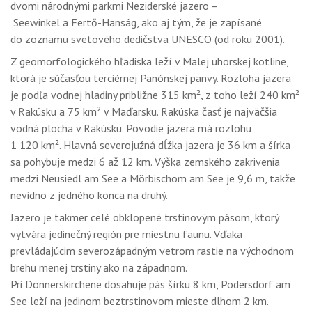
dvomi národnými parkmi Neziderské jazero –
Seewinkel a Fertő-Hanság, ako aj tým, že je zapísané
do zoznamu svetového dedičstva UNESCO (od roku 2001).
Z geomorfologického hľadiska leží v Malej uhorskej kotline,
ktorá je súčasťou terciérnej Panónskej panvy. Rozloha jazera
je podľa vodnej hladiny približne 315 km², z toho leží 240 km²
v Rakúsku a 75 km² v Maďarsku. Rakúska časť je najväčšia
vodná plocha v Rakúsku. Povodie jazera má rozlohu
1 120 km². Hlavná severojužná dĺžka jazera je 36 km a šírka
sa pohybuje medzi 6 až 12 km. Výška zemského zakrivenia
medzi Neusiedl am See a Mörbischom am See je 9,6 m, takže
nevidno z jedného konca na druhý.
Jazero je takmer celé obklopené trstinovým pásom, ktorý
vytvára jedinečný región pre miestnu faunu. Vďaka
prevládajúcim severozápadným vetrom rastie na východnom
brehu menej trstiny ako na západnom.
Pri Donnerskirchene dosahuje pás šírku 8 km, Podersdorf am
See leží na jedinom beztrstinovom mieste dlhom 2 km.