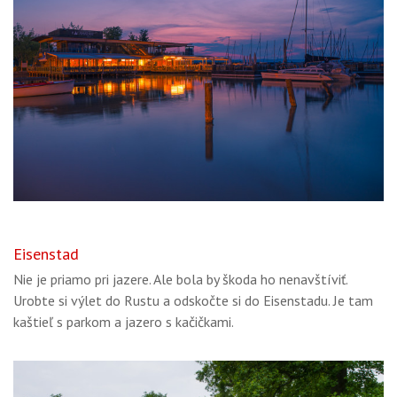
Eisenstad
Nie je priamo pri jazere. Ale bola by škoda ho nenavštíviť.
Urobte si výlet do Rustu a odskočte si do Eisenstadu. Je tam
kaštieľ s parkom a jazero s kačičkami.