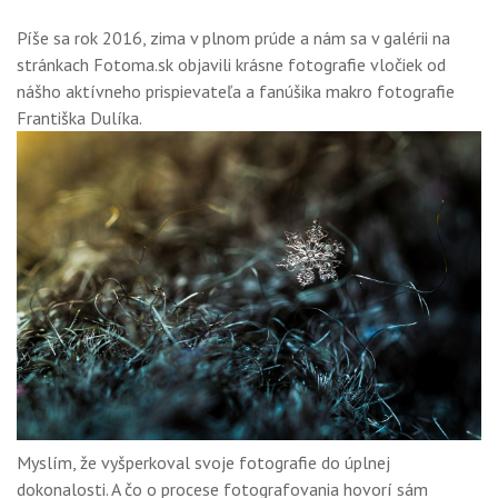
Píše sa rok 2016, zima v plnom prúde a nám sa v galérii na
stránkach Fotoma.sk objavili krásne fotografie vločiek od
nášho aktívneho prispievateľa a fanúšika makro fotografie
Františka Dulíka.
Myslím, že vyšperkoval svoje fotografie do úplnej
dokonalosti. A čo o procese fotografovania hovorí sám