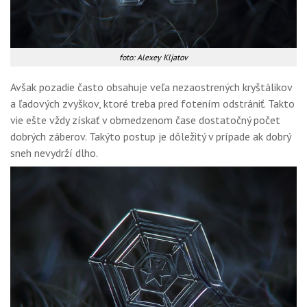
foto: Alexey Kljatov
Avšak pozadie často obsahuje veľa nezaostrených kryštálikov
a ľadových zvyškov, ktoré treba pred fotením odstrániť. Takto
vie ešte vždy získať v obmedzenom čase dostatočný počet
dobrých záberov. Takýto postup je dôležitý v prípade ak dobrý
sneh nevydrží dlho.