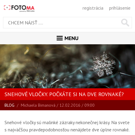
registrácia
prihlásenie
MENU
ÚVOD
MAGAZÍN
VŠETKY ČLÁNKY
RECENZIE
SNEHOVÉ VLOČKY. POČKÁTE SI NA DVE ROVNAKÉ?
NOVINKY
BLOG
/
Michaela Bimanová
/ 12.02.2016 / 09:00
BLOG
SPRIEVODCA KÚPOU
Snehové vločky sú malinké zázraky nekonečnej krásy. Na svete
ŠKOLA FOTOGRAFIE
s najväčšou pravdepodobnosťou nenájdete dve úplne rovnaké.