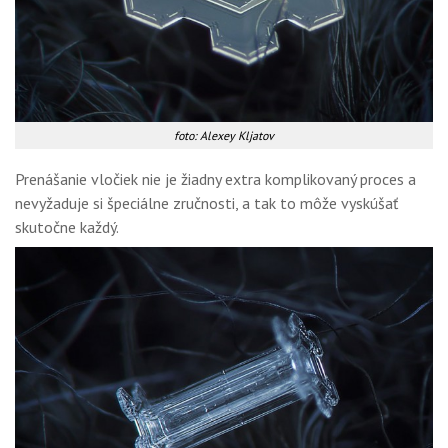
foto: Alexey Kljatov
Prenášanie vločiek nie je žiadny extra komplikovaný proces a
nevyžaduje si špeciálne zručnosti, a tak to môže vyskúšať
skutočne každý.