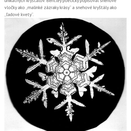
unikátnych kryštálov. Bentley poeticky popisoval snehové
vločky ako „malinké zázraky krásy“ a snehové kryštály ako
„ľadové kvety“.