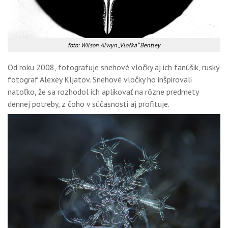
foto: Wilson Alwyn „Vločka“ Bentley
Od roku 2008, fotografuje snehové vločky aj ich fanúšik, ruský
fotograf Alexey Kljatov. Snehové vločky ho inšpirovali
natoľko, že sa rozhodol ich aplikovať na rôzne predmety
dennej potreby, z čoho v súčasnosti aj profituje.