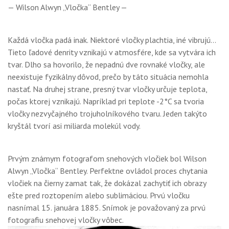
GALÉRIA
— Wilson Alwyn „Vločka“ Bentley —
PORADŇA
Každá vločka padá inak. Niektoré vločky plachtia, iné vibrujú...
SÚŤAŽE
Tieto ľadové denrity vznikajú v atmosfére, kde sa vytvára ich
tvar. Dlho sa hovorilo, že nepadnú dve rovnaké vločky, ale
KALENDÁR AKCIÍ
neexistuje fyzikálny dôvod, prečo by táto situácia nemohla
nastať. Na druhej strane, presný tvar vločky určuje teplota,
WORKSHOPY
počas ktorej vznikajú. Napríklad pri teplote -2°C sa tvoria
OBCHOD
vločky nezvyčajného trojuholníkového tvaru. Jeden takýto
kryštál tvorí asi miliarda molekúl vody.
Prvým známym fotografom snehových vločiek bol Wilson
Alwyn „Vločka“ Bentley. Perfektne ovládol proces chytania
vločiek na čierny zamat tak, že dokázal zachytiť ich obrazy
ešte pred roztopením alebo sublimáciou. Prvú vločku
nasnímal 15. januára 1885. Snímok je považovaný za prvú
fotografiu snehovej vločky vôbec.