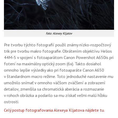
foto: Alexey Kljatov
Pre tvorbu týchto fotografií použil známy nízko-rozpočtový
trik pre tvorbu makro fotografie. Obrátením objektívu Helios
44M-5 v spojení s fotoaparátom Canon Powershot A650is pri
fotení na maximálny optický zoom (6x). Takto dosiahol
omnoho lepšie výsledky ako pri fotoaparáte Canon A650
v štandardnom macro režime. Toto jednoduché nastavenie mu
umožnilo snímať v omnoho väčšom zväčšení a zobrazení
detailov, zmenšila sa chromatická aberácia a rozmazanie
v rohoch obrázka a podarilo sa mu získať veľmi malú hĺbku
ostrosti.
Celý postup fotografovania Alexeya Kljatova nájdete tu.