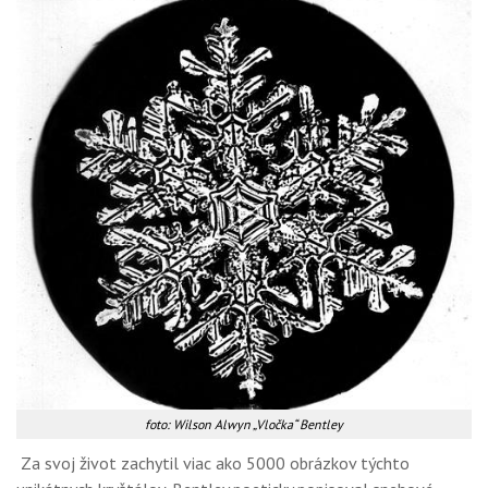
foto: Wilson Alwyn „Vločka“ Bentley
Za svoj život zachytil viac ako 5000 obrázkov týchto