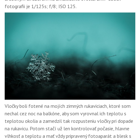
fotografii je 1/125s; f/8; ISO 125.
Vločky boli fotené na mojích zimných rukaviciach, ktoré som
nechal cez noc na balkóne, aby som vyrovnal ich teplotu s
teplotou okolia a zamedzil tak rozpusteniu vločky pri dopade
na rukavicu. Potom stačí už len kontrolovať počasie, hlavne
vlhkosť a teplotu a mať vždy pripravený fotoaparát a blesk s