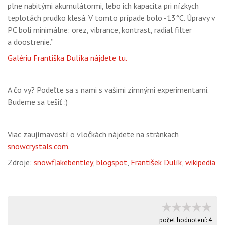
plne nabitými akumulátormi, lebo ich kapacita pri nízkych
teplotách prudko klesá. V tomto prípade bolo -13°C. Úpravy v
PC boli minimálne: orez, vibrance, kontrast, radial filter
a doostrenie.”
Galériu Františka Dulíka nájdete tu.
A čo vy? Podeľte sa s nami s vašimi zimnými experimentami.
Budeme sa tešiť :)
Viac zaujímavostí o vločkách nájdete na stránkach
snowcrystals.com
.
Zdroje:
snowflakebentley
,
blogspot
,
František Dulík
,
wikipedia
počet hodnotení:
4