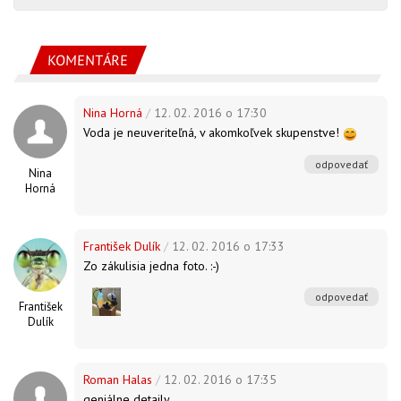
KOMENTÁRE
Nina Horná
/
12. 02. 2016 o 17:30
Voda je neuveriteľná, v akomkoľvek skupenstve!
odpovedať
Nina
Horná
František Dulík
/
12. 02. 2016 o 17:33
Zo zákulisia jedna foto. :-)
odpovedať
František
Dulík
Roman Halas
/
12. 02. 2016 o 17:35
geniálne detaily