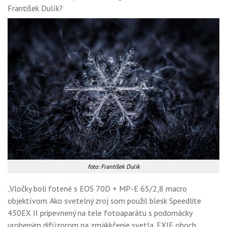
František Dulík?
foto: František Dulík
„Vločky boli fotené s EOS 70D + MP-E 65/2,8 macro
objektívom. Ako svetelný zroj som použil blesk Speedlite
430EX II pripevnený na tele fotoaparátu s podomácky
urobeným difúzorom na zmäkkčenie svetla. EXIF oboch