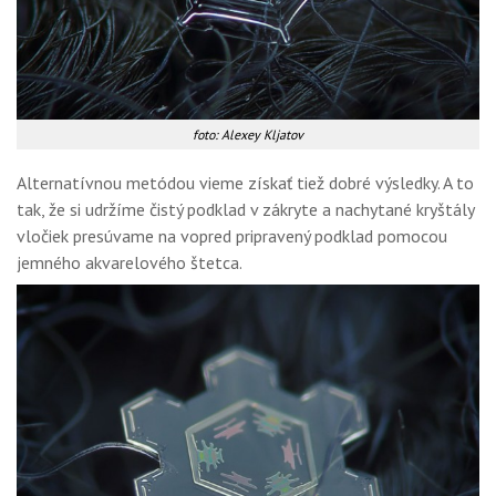
foto: Alexey Kljatov
Alternatívnou metódou vieme získať tiež dobré výsledky. A to
tak, že si udržíme čistý podklad v zákryte a nachytané kryštály
vločiek presúvame na vopred pripravený podklad pomocou
jemného akvarelového štetca.