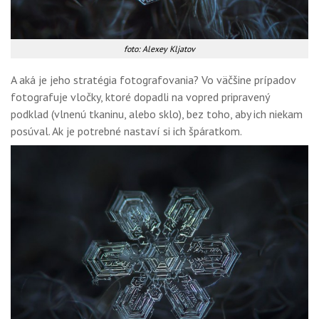
foto: Alexey Kljatov
A aká je jeho stratégia fotografovania? Vo väčšine prípadov
fotografuje vločky, ktoré dopadli na vopred pripravený
podklad (vlnenú tkaninu, alebo sklo), bez toho, aby ich niekam
posúval. Ak je potrebné nastaví si ich špáratkom.