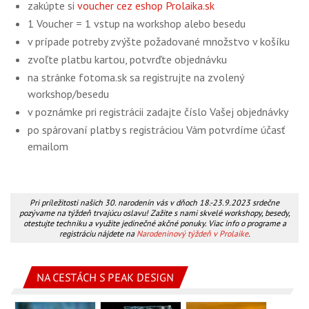
zakúpte si
voucher cez eshop Prolaika.sk
1 Voucher = 1 vstup na workshop alebo besedu
v prípade potreby zvýšte požadované množstvo v košíku
zvoľte platbu kartou, potvrďte objednávku
na stránke fotoma.sk sa registrujte na zvolený
workshop/besedu
v poznámke pri registrácii zadajte číslo Vašej objednávky
po spárovaní platby s registráciou Vám potvrdíme účasť
emailom
Pri príležitosti našich 30. narodenín vás v dňoch 18.-23.9.2023 srdečne
pozývame na týždeň trvajúcu oslavu! Zažite s nami skvelé workshopy, besedy,
otestujte techniku a využite jedinečné akčné ponuky. Viac info o programe a
registráciu nájdete na
Narodeninový týždeň v Prolaike
.
NA CESTÁCH S PEAK DESIGN