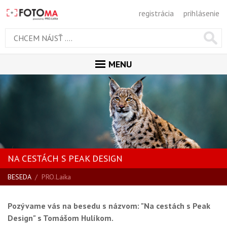
registrácia
prihlásenie
MENU
ÚVOD
MAGAZÍN
GALÉRIA
PORADŇA
NA CESTÁCH S PEAK DESIGN
SÚŤAŽE
BESEDA
/
PRO.Laika
KALENDÁR AKCIÍ
Pozývame vás na besedu s názvom: "Na cestách s Peak
WORKSHOPY
Design" s Tomášom Hulíkom.