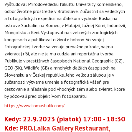
OBCHOD
Vyštudoval Prírodovedeckú fakultu Univerzity Komenského,
odbor životné prostredie v Bratislave. Zúčastnil sa vedeckých
a fotografických expedícií na ďalekom východe Ruska, na
ostrove Sachalin, na Borneu, v Malajzii, Južnej Kórei, Indonézii,
Mongolsku a Keni. Vystupoval na svetových zoologických
kongresoch a publikoval o živote bobrov. Vo svojej
fotografickej tvorbe sa venuje prevažne prírode, najmä
zvieracej ríši, ale nie je mu cudzia ani reportážna tvorba.
Publikuje v prestížnych časopisoch National Geographic (CZ),
GEO (SK), Wildlife (GB) a mnohých ďalších časopisoch na
Slovensku a v Českej republike. Jeho veľkou záľubou je v
súčasnosti výtvarné umenie a fotografická vášeň pre
cestovanie a hľadanie pod vhodných tém alebo zvierat, ktoré
by pózovali pred objektívom fotoaparátu.
https://www.tomashulik.com/
Kedy: 22.9.2023 (piatok) 17:00 - 18:30
Kde:
PRO.Laika Gallery Restaurant,