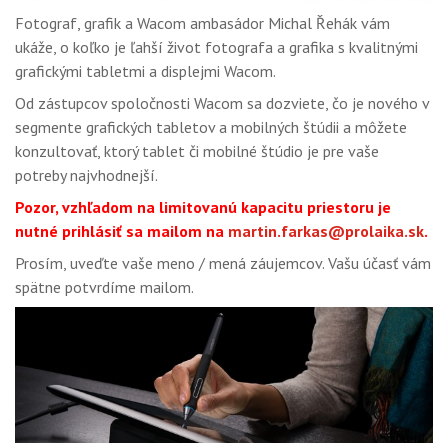
Fotograf, grafik a Wacom ambasádor Michal Řehák vám
ukáže, o koľko je ľahší život fotografa a grafika s kvalitnými
grafickými tabletmi a displejmi Wacom.
Od zástupcov spoločnosti Wacom sa dozviete, čo je nového v
segmente grafických tabletov a mobilných štúdii a môžete
konzultovať, ktorý tablet či mobilné štúdio je pre vaše
potreby najvhodnejší.
Pozor, vzhľadom na limitovanú kapacitu priestoru je
nutné prihlásiť sa mailom na
martin.farkas@prolaika.sk
.
Prosím, uveďte vaše meno / mená záujemcov. Vašu účasť vám
spätne potvrdíme mailom.