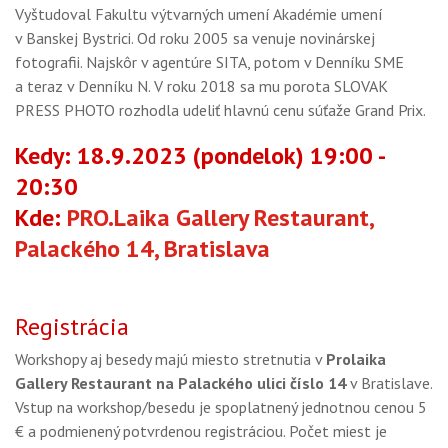
OBCHOD
Vyštudoval Fakultu výtvarných umení Akadémie umení
v Banskej Bystrici. Od roku 2005 sa venuje novinárskej
fotografii. Najskôr v agentúre SITA, potom v Denníku SME
a teraz v Denníku N. V roku 2018 sa mu porota SLOVAK
PRESS PHOTO rozhodla udeliť hlavnú cenu súťaže Grand Prix.
Kedy: 18.9.2023 (pondelok) 19:00 -
20:30
Kde:
PRO.Laika Gallery Restaurant,
Palackého 14, Bratislava
Registrácia
Workshopy aj besedy majú miesto stretnutia v
Prolaika
Gallery Restaurant na Palackého ulici číslo 14
v Bratislave.
Vstup na workshop/besedu je spoplatnený jednotnou cenou 5
€ a podmienený potvrdenou registráciou. Počet miest je