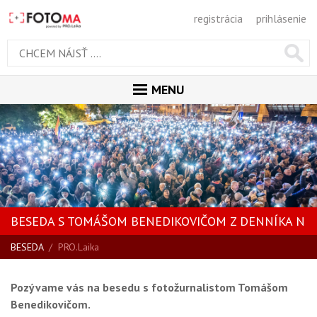
registrácia
prihlásenie
MENU
ÚVOD
MAGAZÍN
GALÉRIA
PORADŇA
BESEDA S TOMÁŠOM BENEDIKOVIČOM Z DENNÍKA N
SÚŤAŽE
BESEDA
/
PRO.Laika
KALENDÁR AKCIÍ
Pozývame vás na besedu s fotožurnalistom Tomášom
WORKSHOPY
Benedikovičom.