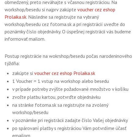
obmedzený, preto neváhajte s včasnou registráciou. Na
workshop/besedu si najprv zakúpte
voucher cez eshop
Prolaika.sk
. Následne sa registrujte na vybraný
workshop/besedu cez fotoma.sk a pri registrácií uveďte do
poznámky číslo objednávky. O úspešnej registrácii vás budeme
informovať mailom.
Postup registrácie na wokrshop/besedu počas narodeninového
týždňa:
zakúpte si
voucher cez eshop Prolaika.sk
1 Voucher = 1 vstup na workshop alebo besedu
v prípade potreby zvýšte požadované množstvo v košíku
zvoľte platbu kartou, potvrďte objednávku
na stránke fotoma.sk sa registrujte na zvolený
workshop/besedu
v poznámke pri registrácii zadajte číslo Vašej objednávky
po spárovaní platby s registráciou Vám potvrdíme účasť
emailom