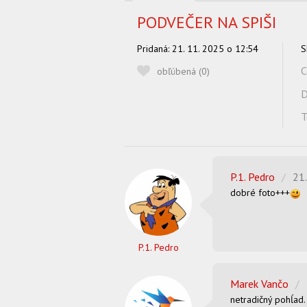
PODVEČER NA SPIŠI
Pridaná:
21. 11. 2025 o 12:54
S
C
obľúbená (
0
)
D
T
P.1. Pedro
/
21
dobré foto+++
P.1. Pedro
Marek Vančo
/
netradičný pohĺad.