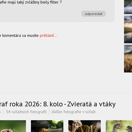
fie majú taký zvláštny biely filter ?
odpovedať
e komentára sa musíte
prihlásiť...
f roka 2026: 8. kolo - Zvieratá a vtáky
6
54 súťažných fotografií
ďaľšie fotografie v súťaži