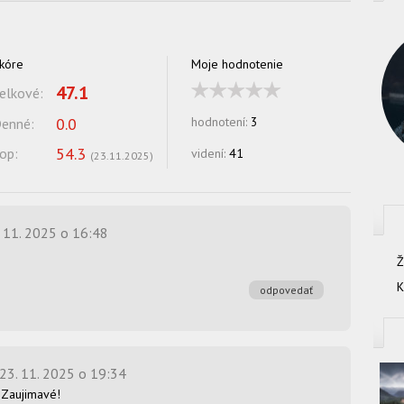
kóre
Moje hodnotenie
47.1
elkové:
0.0
hodnotení:
3
enné:
54.3
op:
videní:
41
(
23.11.2025
)
. 11. 2025 o 16:48
Ž
K
odpovedať
23. 11. 2025 o 19:34
 Zaujimavé!