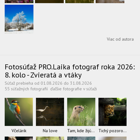
Viac od autora
Fotosúťaž PRO.Laika fotograf roka 2026:
8. kolo - Zvieratá a vtáky
Súťaž prebieha od 01.08.2026 do 31.08.2026
55 súťažných fotografií
ďaľšie fotografie v súťaži
Včelárik
Na love
Tam, kde žijú sysle
Tichý pozorovateľ