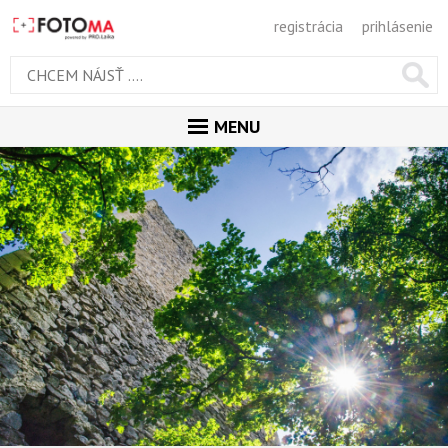
registrácia
prihlásenie
MENU
ÚVOD
MAGAZÍN
GALÉRIA
ODPORÚČANÉ
NAJNOVŠIE
POPULÁRNE
POPULÁRNE DNES
OBĽUBENÉ