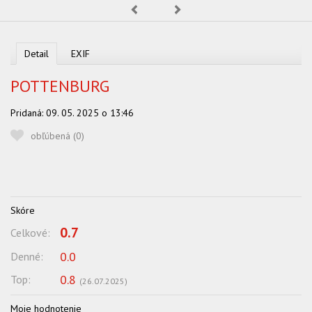
Predchádzajúca
Nasledujúca
OBĽUBENÍ AUTORI
VYHĽADÁVANIE
Detail
EXIF
PORADŇA
POTTENBURG
SÚŤAŽE
Pridaná:
09. 05. 2025 o 13:46
KALENDÁR AKCIÍ
obľúbená (
0
)
WORKSHOPY
OBCHOD
Skóre
0.7
Celkové:
0.0
Denné:
0.8
Top:
(
26.07.2025
)
Moje hodnotenie