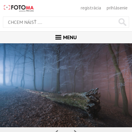
registrácia
prihlásenie
MENU
ÚVOD
MAGAZÍN
GALÉRIA
ODPORÚČANÉ
NAJNOVŠIE
POPULÁRNE
POPULÁRNE DNES
OBĽUBENÉ
Predchádzajúca
Nasledujúca