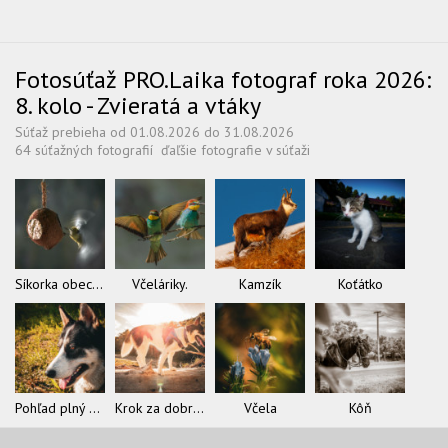
Fotosúťaž PRO.Laika fotograf roka 2026:
8. kolo - Zvieratá a vtáky
Súťaž prebieha od 01.08.2026 do 31.08.2026
64 súťažných fotografií
ďaľšie fotografie v súťaži
Síkorka obecná
Včeláriky.
Kamzík
Koťátko
Pohľad plný slobody
Krok za dobrodružstvom
Včela
Kôň