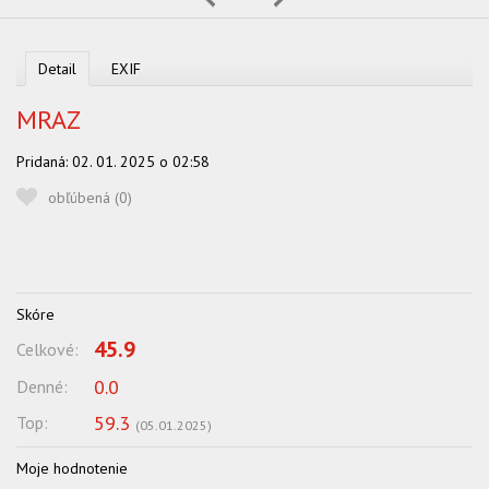
OBĽUBENÍ AUTORI
VYHĽADÁVANIE
Detail
EXIF
PORADŇA
MRAZ
SÚŤAŽE
Pridaná:
02. 01. 2025 o 02:58
KALENDÁR AKCIÍ
obľúbená (
0
)
WORKSHOPY
OBCHOD
Skóre
45.9
Celkové:
0.0
Denné:
59.3
Top:
(
05.01.2025
)
Moje hodnotenie