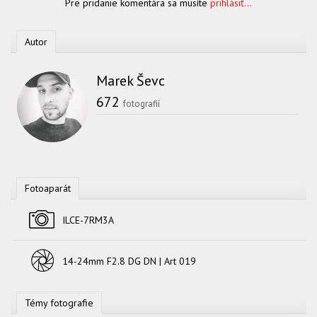
Pre pridanie komentára sa musíte
prihlásiť...
Autor
Marek Ševc
672
fotografií
Fotoaparát
Fotoaparát
ILCE-7RM3A
Objektív
14-24mm F2.8 DG DN | Art 019
Témy fotografie