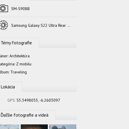
Fotoaparát
SM-S908B
Objektív
Samsung Galaxy S22 Ultra Rear Wide Camera
Témy fotografie
áner:
Architektúra
ategória:
Z mobilu
lbum:
Traveling
Lokácia
GPS:
53.3498053, -6.2603097
Ďaľšie fotografie a videá