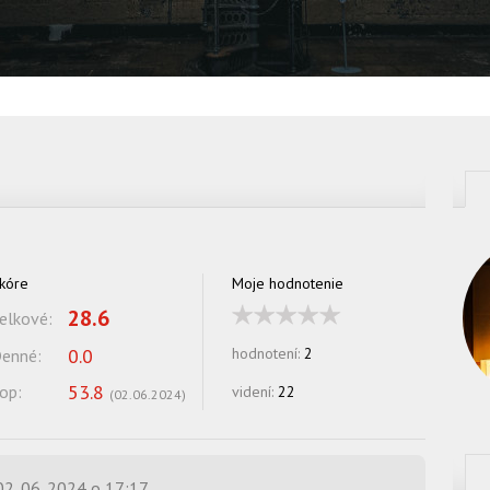
kóre
Moje hodnotenie
28.6
elkové:
0.0
hodnotení:
2
enné:
53.8
op:
videní:
22
(
02.06.2024
)
02. 06. 2024 o 17:17