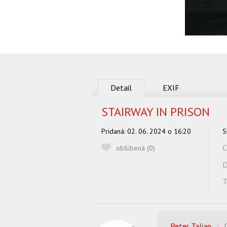
Detail
EXIF
STAIRWAY IN PRISON
Pridaná:
02. 06. 2024 o 16:20
S
C
obľúbená (
0
)
D
T
Peter Talian
/