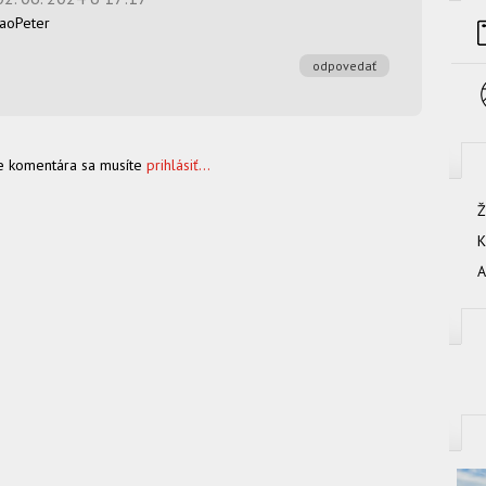
iaoPeter
odpovedať
e komentára sa musíte
prihlásiť...
Ž
K
A