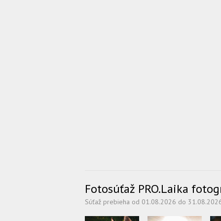
Fotosúťaž PRO.Laika fotogra
Súťaž prebieha od 01.08.2026 do 31.08.202