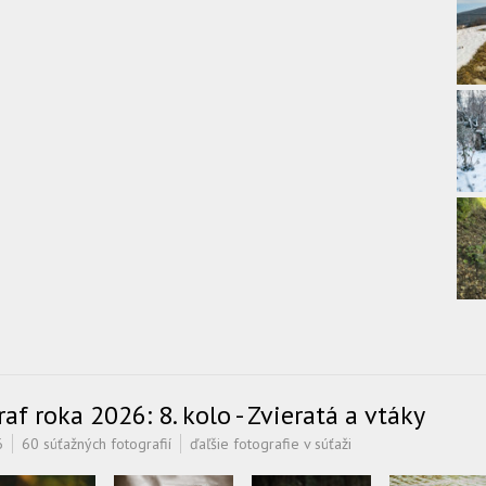
f roka 2026: 8. kolo - Zvieratá a vtáky
6
60 súťažných fotografií
ďaľšie fotografie v súťaži