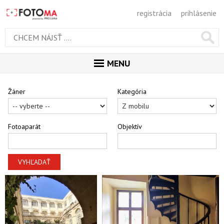
registrácia
prihlásenie
MENU
ÚVOD
Žáner
Kategória
MAGAZÍN
GALÉRIA
Fotoaparát
Objektív
ODPORÚČANÉ
NAJNOVŠIE
VYHĽADAŤ
POPULÁRNE
POPULÁRNE DNES
OBĽUBENÉ