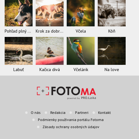
Pohľad plný slobody
Krok za dobrodružstvom
Včela
Kôň
Labuť
Kačica divá
Včelárik
Na love
O nás
Redakcia
Partneri
Kontakt
Podmienky používania portálu Fotoma
Zásady ochrany osobných údajov