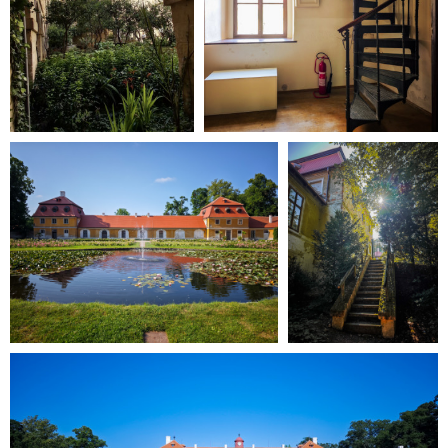
OBĽUBENÍ AUTORI
VYHĽADÁVANIE
PORADŇA
SÚŤAŽE
KALENDÁR AKCIÍ
WORKSHOPY
OBCHOD