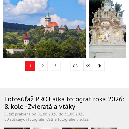
Nasleduj
1
2
3
68
69
…
Fotosúťaž PRO.Laika fotograf roka 2026:
8. kolo - Zvieratá a vtáky
Súťaž prebieha od 01.08.2026 do 31.08.2026
60 súťažných fotografií
ďaľšie fotografie v súťaži