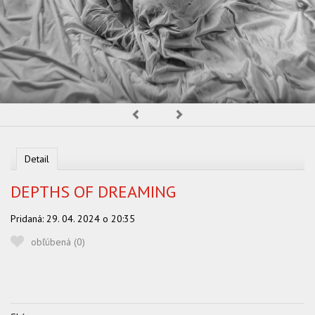
OBĽUBENÍ AUTORI
VYHĽADÁVANIE
PORADŇA
SÚŤAŽE
Predchádzajúca
Nasledujúca
KALENDÁR AKCIÍ
WORKSHOPY
Detail
OBCHOD
DEPTHS OF DREAMING
Pridaná:
29. 04. 2024 o 20:35
obľúbená (
0
)