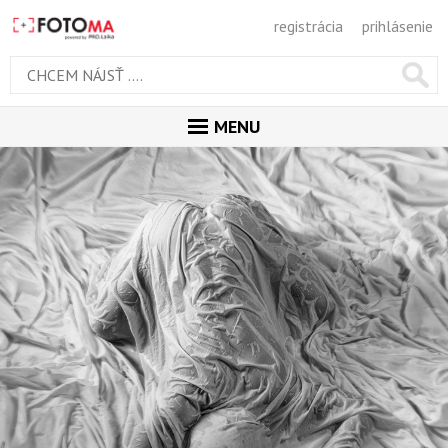
registrácia
prihlásenie
MENU
ÚVOD
MAGAZÍN
GALÉRIA
ODPORÚČANÉ
NAJNOVŠIE
POPULÁRNE
POPULÁRNE DNES
OBĽUBENÉ