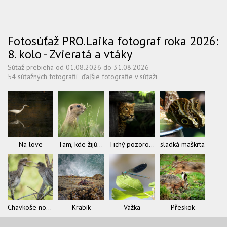
Fotosúťaž PRO.Laika fotograf roka 2026:
8. kolo - Zvieratá a vtáky
Súťaž prebieha od 01.08.2026 do 31.08.2026
54 súťažných fotografií
ďaľšie fotografie v súťaži
Na love
Tam, kde žijú sysle
Tichý pozorovateľ
sladká maškrta
Chavkoše nočné
Krabík
Vážka
Přeskok