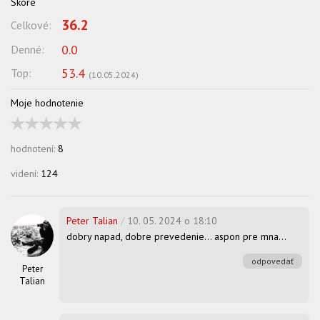
Skóre
36.2
Celkové:
0.0
Denné:
53.4
Top:
(
10.05.2024
)
Moje hodnotenie
hodnotení:
8
videní:
124
Peter Talian
/
10. 05. 2024 o 18:10
dobry napad, dobre prevedenie... aspon pre mna...
odpovedať
Peter
Talian