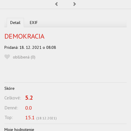
Predchádzajúca
Nasledujúca
OBĽUBENÍ AUTORI
VYHĽADÁVANIE
Detail
EXIF
PORADŇA
DEMOKRACIA
SÚŤAŽE
Pridaná:
18. 12. 2021 o 08:08
KALENDÁR AKCIÍ
obľúbená (
0
)
WORKSHOPY
OBCHOD
Skóre
5.2
Celkové:
0.0
Denné:
15.1
Top:
(
18.12.2021
)
Moje hodnotenie