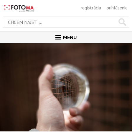
registrácia
prihlásenie
MENU
ÚVOD
MAGAZÍN
GALÉRIA
ODPORÚČANÉ
NAJNOVŠIE
POPULÁRNE
POPULÁRNE DNES
OBĽUBENÉ