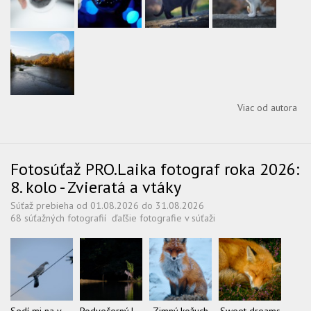
Viac od autora
Fotosúťaž PRO.Laika fotograf roka 2026:
8. kolo - Zvieratá a vtáky
Súťaž prebieha od 01.08.2026 do 31.08.2026
68 súťažných fotografií
ďaľšie fotografie v súťaži
Sedí mi na vedení
Podvečerný lov
Zimný kožuch
Sweet dreams