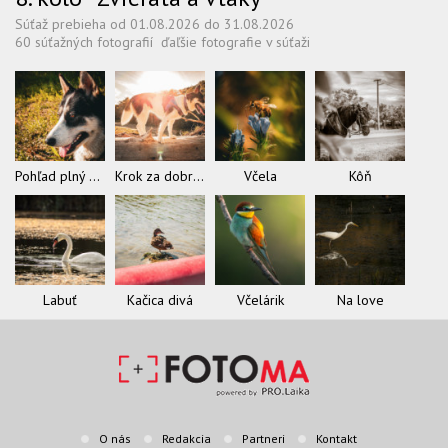
Súťaž prebieha od 01.08.2026 do 31.08.2026
60 súťažných fotografií
ďaľšie fotografie v súťaži
Pohľad plný slobody
Krok za dobrodružstvom
Včela
Kôň
Labuť
Kačica divá
Včelárik
Na love
O nás
Redakcia
Partneri
Kontakt