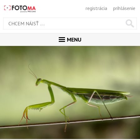
registrácia
prihlásenie
MENU
ÚVOD
MAGAZÍN
GALÉRIA
ODPORÚČANÉ
NAJNOVŠIE
POPULÁRNE
POPULÁRNE DNES
OBĽUBENÉ