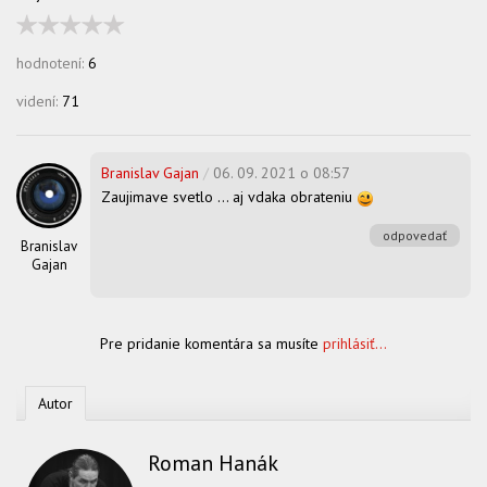
hodnotení:
6
videní:
71
Branislav Gajan
/
06. 09. 2021 o 08:57
Zaujimave svetlo … aj vdaka obrateniu
odpovedať
Branislav
Gajan
Pre pridanie komentára sa musíte
prihlásiť...
Autor
Roman Hanák