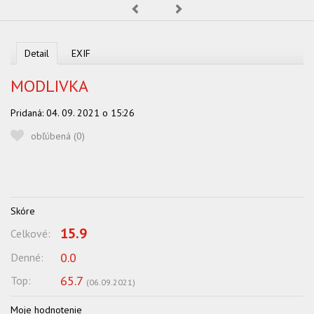
Predchádzajúca
Nasledujúca
OBĽUBENÍ AUTORI
VYHĽADÁVANIE
Detail
EXIF
PORADŇA
MODLIVKA
SÚŤAŽE
Pridaná:
04. 09. 2021 o 15:26
KALENDÁR AKCIÍ
obľúbená (
0
)
WORKSHOPY
OBCHOD
Skóre
15.9
Celkové:
0.0
Denné:
65.7
Top:
(
06.09.2021
)
Moje hodnotenie