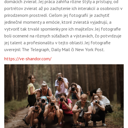
domácich zvierat. Jej práca zahŕňa rôzne štýly a prístupy, od
portrétov zvierat až po zachytenie ich interakcií a osobnosti v
prirodzenom prostredí. Cieľom jej fotografií je zachytiť
jedinečné momenty a emócie, ktoré zvieratá vyjadrujú, a
vytvoriť tak trvalé spomienky pre ich majiteľov. Jej fotografie
boli ocenené na rôznych súťažiach a výstavách, čo potvrdzuje
jej talent a profesionalitu v tejto oblasti. Jej fotografie
uverejnil The Telegraph, Daily Mail či New York Post.
https://ve-shandor.com/