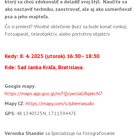
ktorý sa chcú zdokonaliť a doladiť svoj štýl. Naučíte sa
OBCHOD
ako nastaviť techniku, zaostrovať, ale aj ako usmerňovať
psa a jeho majiteľa.
Čo si priniesť? Vhodné oblečenie (kurz sa bude konať vonku),
Fotoaparát, teleobjektív, alebo portrétny objektív.
Kedy: 8. 4. 2025 (utorok) 16:30 - 18:30
Kde: Sad Janka Kráľa, Bratislava
Google mapy:
https://maps.app.goo.gl/ncFQcywUaGRqekcN7
Mapy CZ:
https://mapy.com/s/juhemasudo
GPS:
48.1340325N, 17.1139447E
Veronika Shandor
sa špecializuje na fotografovanie