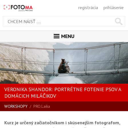
registrácia
prihlásenie
MENU
ÚVOD
MAGAZÍN
GALÉRIA
PORADŇA
VERONIKA SHANDOR: PORTRÉTNE FOTENIE PSOV A
SÚŤAŽE
DOMÁCICH MILÁČIKOV
KALENDÁR AKCIÍ
WORKSHOPY
/
PRO.Laika
WORKSHOPY
Kurz je určený začiatočníkom i skúsenejším fotografom,