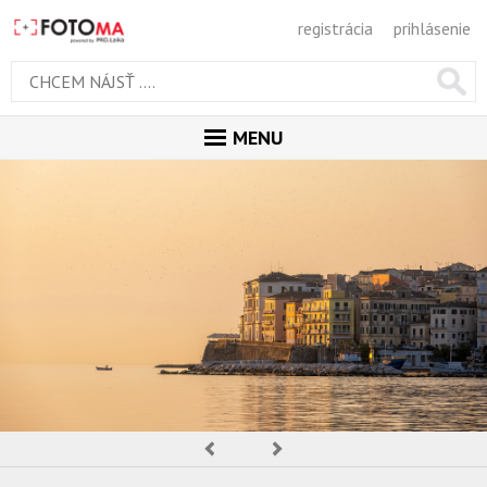
registrácia
prihlásenie
MENU
ÚVOD
MAGAZÍN
GALÉRIA
PORADŇA
SÚŤAŽE
KALENDÁR AKCIÍ
Predchádzajúca
Nasledujúca
WORKSHOPY