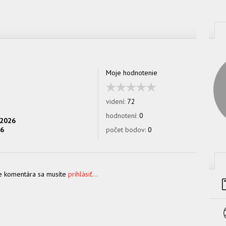
Moje hodnotenie
videní:
72
hodnotení:
0
.2026
26
počet bodov:
0
e komentára sa musíte
prihlásiť...