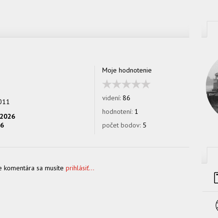
Moje hodnotenie
videní:
86
2011
hodnotení:
1
.2026
26
počet bodov:
5
e komentára sa musíte
prihlásiť...