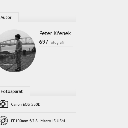
Autor
Peter Křenek
697
fotografií
Fotoaparát
Fotoaparát
Canon EOS 550D
Objektív
EF100mm f/2.8L Macro IS USM