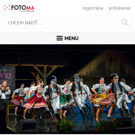
registrácia
prihlásenie
MENU
ÚVOD
MAGAZÍN
GALÉRIA
PORADŇA
SÚŤAŽE
KALENDÁR AKCIÍ
WORKSHOPY