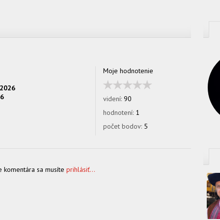
Moje hodnotenie
.2026
26
videní:
90
hodnotení:
1
počet bodov:
5
e komentára sa musíte
prihlásiť...