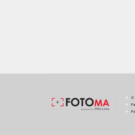
O 
Pa
Po