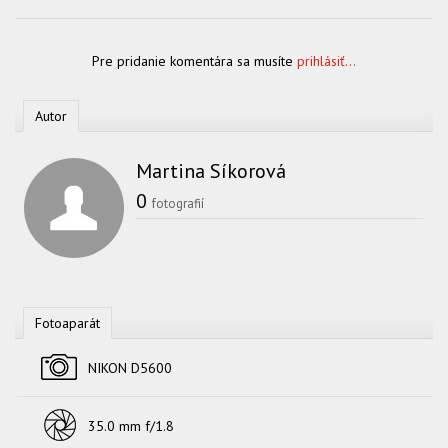
Pre pridanie komentára sa musíte
prihlásiť...
Autor
Martina Síkorová
0
fotografií
Fotoaparát
Fotoaparát
NIKON D5600
Objektív
35.0 mm f/1.8