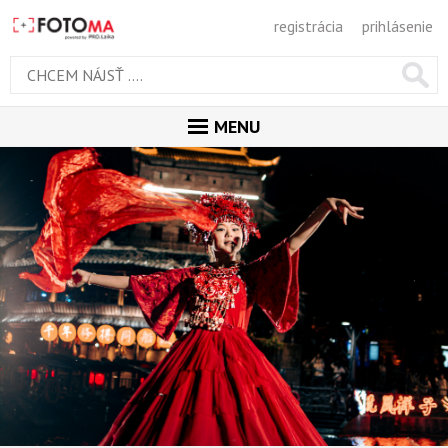
registrácia
prihlásenie
MENU
ÚVOD
MAGAZÍN
GALÉRIA
PORADŇA
SÚŤAŽE
KALENDÁR AKCIÍ
WORKSHOPY