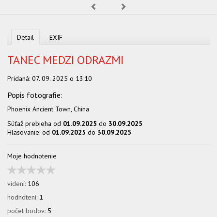
OBCHOD
Predchádzajúca
Nasledujúca
Detail
EXIF
TANEC MEDZI ODRAZMI
Pridaná:
07. 09. 2025 o 13:10
Phoenix Ancient Town, China
Súťaž prebieha od
01.09.2025
do
30.09.2025
Hlasovanie: od
01.09.2025
do
30.09.2025
Moje hodnotenie
videní:
106
hodnotení:
1
počet bodov:
5