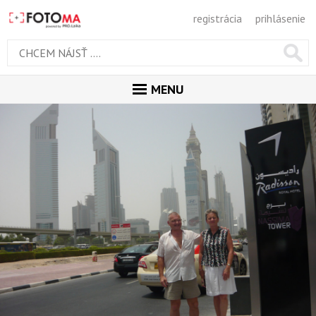
registrácia
prihlásenie
MENU
ÚVOD
MAGAZÍN
GALÉRIA
PORADŇA
SÚŤAŽE
KALENDÁR AKCIÍ
WORKSHOPY