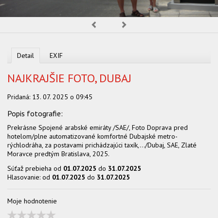
OBCHOD
Predchádzajúca
Nasledujúca
Detail
EXIF
NAJKRAJŠIE FOTO, DUBAJ
Pridaná:
13. 07. 2025 o 09:45
Prekrásne Spojené arabské emiráty /SAE/, Foto Doprava pred
hotelom/plne automatizované komfortné Dubajské metro-
rýchlodráha, za postavami prichádzajúci taxík,.../Dubaj, SAE, Zlaté
Moravce predtým Bratislava, 2025.
Súťaž prebieha od
01.07.2025
do
31.07.2025
Hlasovanie: od
01.07.2025
do
31.07.2025
Moje hodnotenie