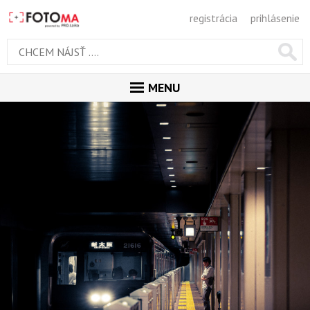
registrácia
prihlásenie
MENU
ÚVOD
MAGAZÍN
GALÉRIA
PORADŇA
SÚŤAŽE
KALENDÁR AKCIÍ
WORKSHOPY