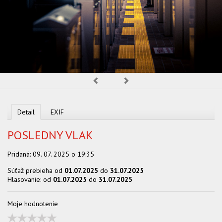
OBCHOD
Predchádzajúca
Nasledujúca
Detail
EXIF
POSLEDNY VLAK
Pridaná:
09. 07. 2025 o 19:35
Súťaž prebieha od
01.07.2025
do
31.07.2025
Hlasovanie: od
01.07.2025
do
31.07.2025
Moje hodnotenie