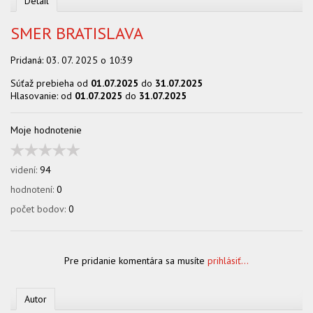
Detail
OBCHOD
SMER BRATISLAVA
Pridaná:
03. 07. 2025 o 10:39
Súťaž prebieha od
01.07.2025
do
31.07.2025
Hlasovanie: od
01.07.2025
do
31.07.2025
Moje hodnotenie
videní:
94
hodnotení:
0
počet bodov:
0
Pre pridanie komentára sa musíte
prihlásiť...
Autor