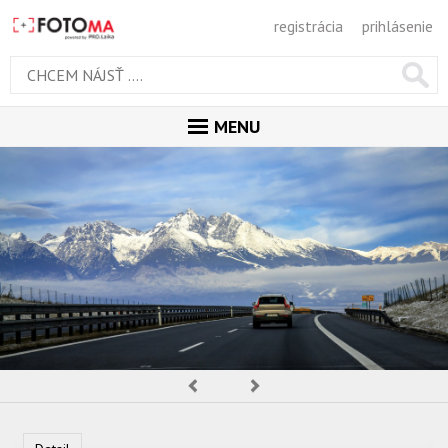
registrácia
prihlásenie
MENU
ÚVOD
MAGAZÍN
GALÉRIA
PORADŇA
SÚŤAŽE
KALENDÁR AKCIÍ
Predchádzajúca
Nasledujúca
WORKSHOPY