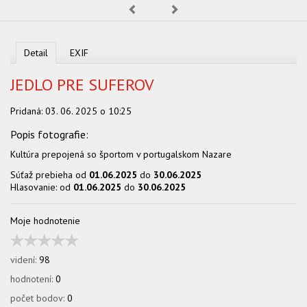
OBCHOD
Predchádzajúca
Nasledujúca
Detail
EXIF
JEDLO PRE SUFEROV
Pridaná:
03. 06. 2025 o 10:25
Kultúra prepojená so športom v portugalskom Nazare
Súťaž prebieha od
01.06.2025
do
30.06.2025
Hlasovanie: od
01.06.2025
do
30.06.2025
Moje hodnotenie
videní:
98
hodnotení:
0
počet bodov:
0