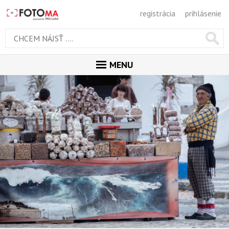
registrácia
prihlásenie
MENU
ÚVOD
MAGAZÍN
GALÉRIA
PORADŇA
SÚŤAŽE
KALENDÁR AKCIÍ
WORKSHOPY