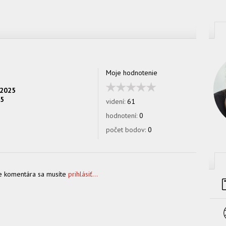
Moje hodnotenie
.2025
25
videní:
61
hodnotení:
0
počet bodov:
0
e komentára sa musíte
prihlásiť...