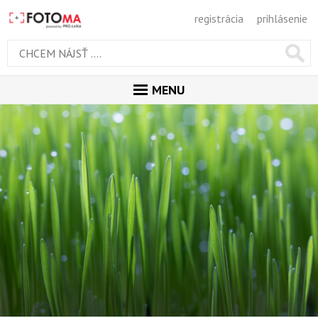
registrácia
prihlásenie
MENU
ÚVOD
MAGAZÍN
GALÉRIA
PORADŇA
SÚŤAŽE
KALENDÁR AKCIÍ
WORKSHOPY