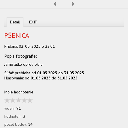
OBCHOD
Predchádzajúca
Nasledujúca
Detail
EXIF
PŠENICA
Pridaná:
02. 05. 2025 o 22:01
Jarné žitko oproti oknu.
Súťaž prebieha od
01.05.2025
do
31.05.2025
Hlasovanie: od
01.05.2025
do
31.05.2025
Moje hodnotenie
videní:
91
hodnotení:
3
počet bodov:
14