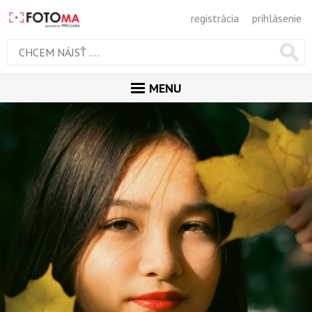
registrácia
prihlásenie
MENU
ÚVOD
MAGAZÍN
GALÉRIA
PORADŇA
SÚŤAŽE
KALENDÁR AKCIÍ
WORKSHOPY