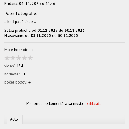
Pridaná:
04. 11. 2025 o 11:46
...keď padá lístie...
Súťaž prebieha od
01.11.2025
do
30.11.2025
Hlasovanie: od
01.11.2025
do
30.11.2025
Moje hodnotenie
videní:
134
hodnotení:
1
počet bodov:
4
Pre pridanie komentára sa musíte
prihlásiť...
Autor