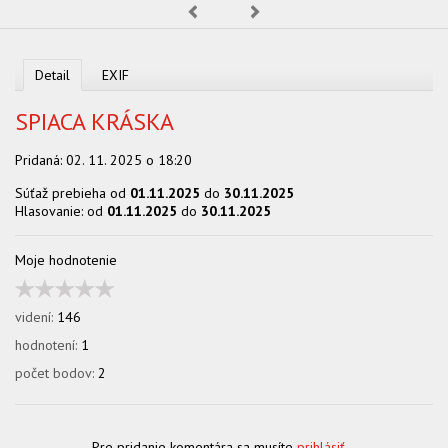
Predchádzajúca
Nasledujúca
OBCHOD
Detail
EXIF
SPIACA KRÁSKA
Pridaná:
02. 11. 2025 o 18:20
Súťaž prebieha od
01.11.2025
do
30.11.2025
Hlasovanie: od
01.11.2025
do
30.11.2025
Moje hodnotenie
videní:
146
hodnotení:
1
počet bodov:
2
Pre pridanie komentára sa musíte
prihlásiť...