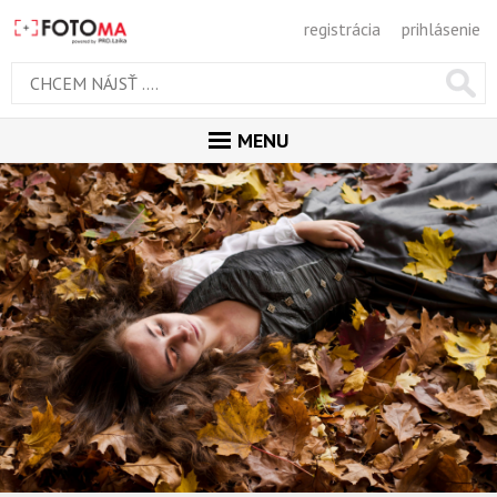
registrácia
prihlásenie
MENU
ÚVOD
MAGAZÍN
GALÉRIA
PORADŇA
SÚŤAŽE
KALENDÁR AKCIÍ
WORKSHOPY