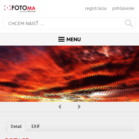
registrácia
prihlásenie
MENU
ÚVOD
MAGAZÍN
GALÉRIA
PORADŇA
SÚŤAŽE
Predchádzajúca
Nasledujúca
KALENDÁR AKCIÍ
Detail
EXIF
WORKSHOPY