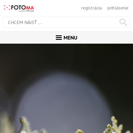
registrácia
prihlásenie
MENU
ÚVOD
MAGAZÍN
GALÉRIA
PORADŇA
SÚŤAŽE
KALENDÁR AKCIÍ
WORKSHOPY