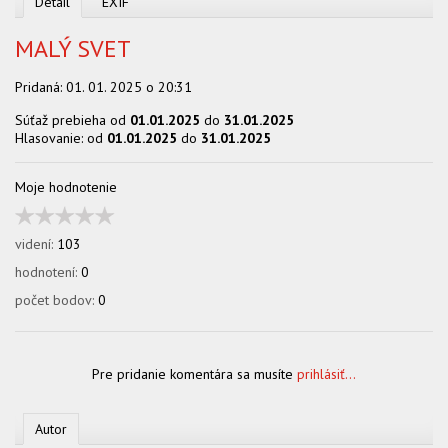
Detail
EXIF
MALÝ SVET
Pridaná:
01. 01. 2025 o 20:31
Súťaž prebieha od
01.01.2025
do
31.01.2025
Hlasovanie: od
01.01.2025
do
31.01.2025
Moje hodnotenie
videní:
103
hodnotení:
0
počet bodov:
0
Pre pridanie komentára sa musíte
prihlásiť...
Autor