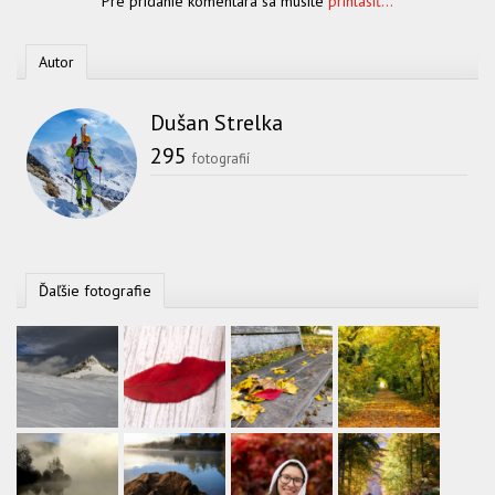
Pre pridanie komentára sa musíte
prihlásiť...
Autor
Dušan Strelka
295
fotografií
Ďaľšie fotografie