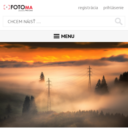
registrácia
prihlásenie
MENU
ÚVOD
MAGAZÍN
GALÉRIA
PORADŇA
SÚŤAŽE
KALENDÁR AKCIÍ
WORKSHOPY