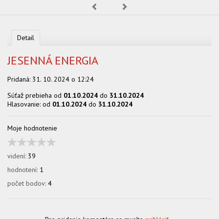
OBCHOD
Predchádzajúca
Nasledujúca
Detail
JESENNÁ ENERGIA
Pridaná:
31. 10. 2024 o 12:24
Súťaž prebieha od
01.10.2024
do
31.10.2024
Hlasovanie: od
01.10.2024
do
31.10.2024
Moje hodnotenie
videní:
39
hodnotení:
1
počet bodov:
4