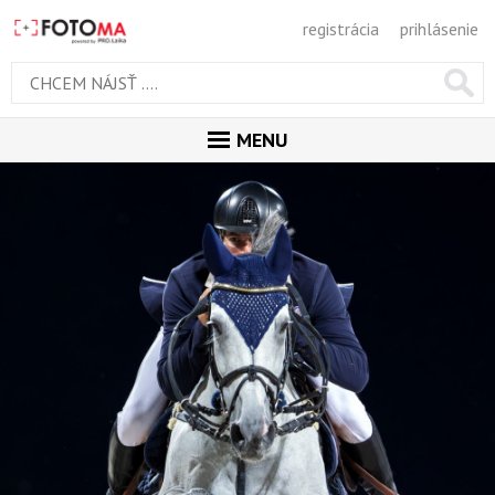
registrácia
prihlásenie
MENU
ÚVOD
MAGAZÍN
GALÉRIA
PORADŇA
SÚŤAŽE
KALENDÁR AKCIÍ
WORKSHOPY