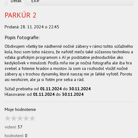
Detail
EXIF
PARKÚR 2
Pridaná:
28. 11. 2024 o 22:45
Obdivujem všetky tie nádherné nočné zábery v rámci tohto súťažného
kola, hoci som toho názoru, že nafotiť niečo také súčasnou technikou a
vďaka grafickým programom s AI je podstatne jednoduchšie ako
kedykoľvek v minulosti. Podľa mňa nie je nočná fotografia ale iba hra
svetiel a fotenie hradov a mostov. Ja som sa rozhodol vložiť nočné
zábery aj s trochou dynamiky, ktoré naozaj nie je ľahké vyfotiť. Porotu
asi neohúrim, ale ja si fotím pre seba a rád.
Súťaž prebieha od
01.11.2024
do
30.11.2024
Hlasovanie: od
01.11.2024
do
30.11.2024
Moje hodnotenie
videní:
37
hodnotení:
0