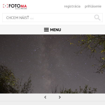
registrácia
prihlásenie
MENU
ÚVOD
MAGAZÍN
GALÉRIA
PORADŇA
SÚŤAŽE
KALENDÁR AKCIÍ
Predchádzajúca
Nasledujúca
WORKSHOPY