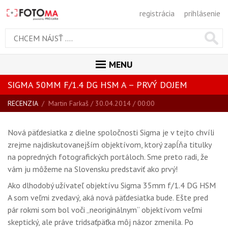
registrácia
prihlásenie
MENU
SIGMA 50MM F/1.4 DG HSM A – PRVÝ DOJEM
ÚVOD
RECENZIA
/
Martin Farkaš
/ 30.04.2014 / 00:00
MAGAZÍN
VŠETKY ČLÁNKY
Nová päťdesiatka z dielne spoločnosti Sigma je v tejto chvíli
RECENZIE
zrejme najdiskutovanejším objektívom, ktorý zapĺňa titulky
na popredných fotografických portáloch. Sme preto radi, že
NOVINKY
vám ju môžeme na Slovensku predstaviť ako prvý!
BLOG
Ako dlhodobý užívateľ objektívu Sigma 35mm f/1.4 DG HSM
A som veľmi zvedavý, aká nová päťdesiatka bude. Ešte pred
SPRIEVODCA KÚPOU
pár rokmi som bol voči „neoriginálnym“ objektívom veľmi
ŠKOLA FOTOGRAFIE
skeptický, ale práve tridsaťpäťka môj názor zmenila. Po