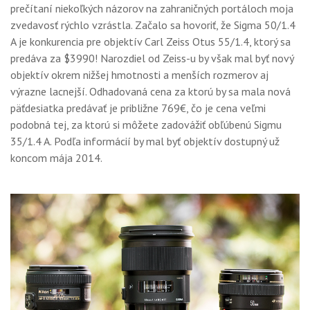
prečítaní niekoľkých názorov na zahraničných portáloch moja
GALÉRIA
zvedavosť rýchlo vzrástla. Začalo sa hovoriť, že Sigma 50/1.4
PORADŇA
A je konkurencia pre objektív Carl Zeiss Otus 55/1.4, ktorý sa
predáva za $3990! Narozdiel od Zeiss-u by však mal byť nový
SÚŤAŽE
objektív okrem nižšej hmotnosti a menších rozmerov aj
výrazne lacnejší. Odhadovaná cena za ktorú by sa mala nová
KALENDÁR AKCIÍ
päťdesiatka predávať je približne 769€, čo je cena veľmi
WORKSHOPY
podobná tej, za ktorú si môžete zadovážiť obľúbenú Sigmu
35/1.4 A. Podľa informácií by mal byť objektív dostupný už
OBCHOD
koncom mája 2014.