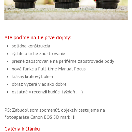
Ale poďme na tie prvé dojmy:
solídna konštrukcia
rýchle a tiché zaostrovanie
presné zaostrovanie na periférne zaostrovacie body
nová funkcia Full-time Manual Focus
krásny kruhový bokeh
obraz vyzerá viac ako dobre
ostatné v recenzii budúci týždeň … :)
PS: Zabudol som spomenúť, objektív testujeme na
fotoaparáte Canon EOS 5D mark III.
Galéria k článku