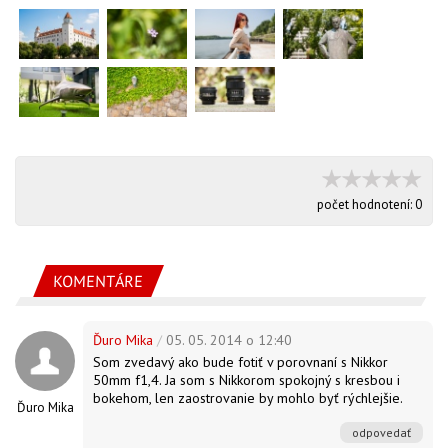
počet hodnotení:
0
KOMENTÁRE
Ďuro Mika
/
05. 05. 2014 o 12:40
Som zvedavý ako bude fotiť v porovnaní s Nikkor
50mm f1,4. Ja som s Nikkorom spokojný s kresbou i
bokehom, len zaostrovanie by mohlo byť rýchlejšie.
Ďuro Mika
odpovedať