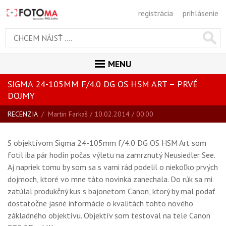
registrácia
prihlásenie
MENU
SIGMA 24-105MM F/4.0 DG OS HSM ART – PRVÉ
ÚVOD
DOJMY
MAGAZÍN
RECENZIA
/
Martin Farkaš
/ 10.02.2014 / 00:00
VŠETKY ČLÁNKY
S objektívom Sigma 24-105mm f/4.0 DG OS HSM Art som
RECENZIE
fotil iba pár hodín počas výletu na zamrznutý Neusiedler See.
NOVINKY
Aj napriek tomu by som sa s vami rád podelil o niekoľko prvých
BLOG
dojmoch, ktoré vo mne táto novinka zanechala. Do rúk sa mi
zatúlal produkčný kus s bajonetom Canon, ktorý by mal podať
SPRIEVODCA KÚPOU
dostatočne jasné informácie o kvalitách tohto nového
ŠKOLA FOTOGRAFIE
základného objektívu. Objektív som testoval na tele Canon