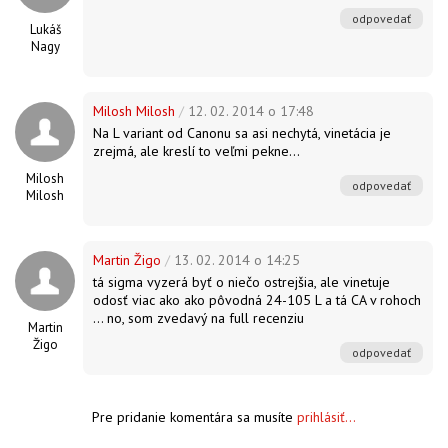
odpovedať
Lukáš
Nagy
Milosh Milosh
/
12. 02. 2014 o 17:48
Na L variant od Canonu sa asi nechytá, vinetácia je
zrejmá, ale kreslí to veľmi pekne...
Milosh
odpovedať
Milosh
Martin Žigo
/
13. 02. 2014 o 14:25
tá sigma vyzerá byť o niečo ostrejšia, ale vinetuje
odosť viac ako ako pôvodná 24-105 L a tá CA v rohoch
... no, som zvedavý na full recenziu
Martin
Žigo
odpovedať
Pre pridanie komentára sa musíte
prihlásiť...