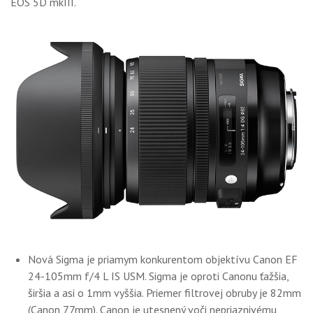
EOS 5D mkIII.
GALÉRIA
PORADŇA
SÚŤAŽE
KALENDÁR AKCIÍ
WORKSHOPY
OBCHOD
Nová Sigma je priamym konkurentom objektívu Canon EF
24-105mm f/4 L IS USM. Sigma je oproti Canonu ťažšia,
širšia a asi o 1mm vyššia. Priemer filtrovej obruby je 82mm
(Canon 77mm). Canon je utesnený voči nepriaznivému