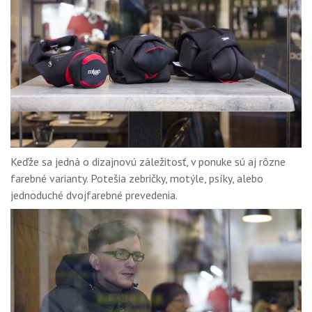
Keďže sa jedná o dizajnovú záležitosť, v ponuke sú aj rôzne
farebné varianty. Potešia zebričky, motýle, psíky, alebo
jednoduché dvojfarebné prevedenia.