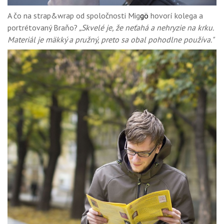
A čo na strap&wrap od spoločnosti Mig
g
ö
hovorí kolega a
portrétovaný Braňo?
„Skvelé je, že neťahá a nehryzie na krku.
Materiál je mäkký a pružný, preto sa obal pohodlne používa."