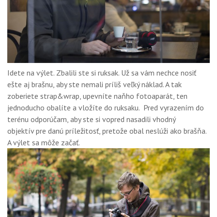
Idete na výlet. Zbalili ste si ruksak. Už sa vám nechce nosiť
ešte aj brašnu, aby ste nemali príliš veľký náklad. A tak
zoberiete strap&wrap, upevníte naňho fotoaparát, ten
jednoducho obalíte a vložíte do ruksaku. Pred vyrazením do
terénu odporúčam, aby ste si vopred nasadili vhodný
objektív pre danú príležitosť, pretože obal neslúži ako brašňa.
A výlet sa môže začať.