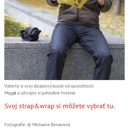
Vyberte si svoj dizajnový kúsok od spoločnosti
Migg
ö
a užívajte si pohodlné fotenie.
Svoj strap&wrap si môžete vybrať
tu
.
Fotografie: © Michaela Bimanová