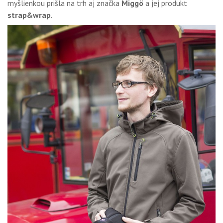
myšlienkou prišla na trh aj značka
Miggö
a jej produkt
GALÉRIA
strap&wrap
.
PORADŇA
SÚŤAŽE
KALENDÁR AKCIÍ
WORKSHOPY
OBCHOD