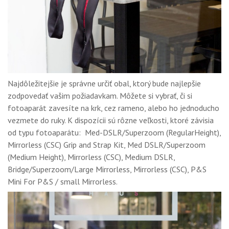
Najdôležitejšie je správne určiť obal, ktorý bude najlepšie
zodpovedať vašim požiadavkam. Môžete si vybrať, či si
fotoaparát zavesíte na krk, cez rameno, alebo ho jednoducho
vezmete do ruky. K dispozícii sú rôzne veľkosti, ktoré závisia
od typu fotoaparátu: Med-DSLR/Superzoom (RegularHeight),
Mirrorless (CSC) Grip and Strap Kit, Med DSLR/Superzoom
(Medium Height), Mirrorless (CSC), Medium DSLR,
Bridge/Superzoom/Large Mirrorless, Mirrorless (CSC), P&S
Mini For P&S / small Mirrorless.