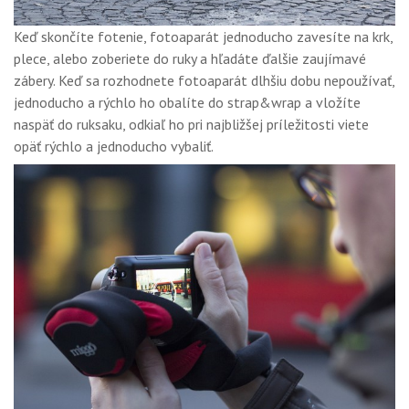
Keď skončíte fotenie, fotoaparát jednoducho zavesíte na krk,
plece, alebo zoberiete do ruky a hľadáte ďalšie zaujímavé
zábery. Keď sa rozhodnete fotoaparát dlhšiu dobu nepoužívať,
jednoducho a rýchlo ho obalíte do strap&wrap a vložíte
naspäť do ruksaku, odkiaľ ho pri najbližšej príležitosti viete
opäť rýchlo a jednoducho vybaliť.