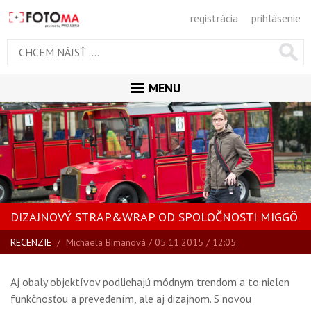
registrácia
prihlásenie
MENU
ÚVOD
MAGAZÍN
VŠETKY ČLÁNKY
RECENZIE
DIZAJNOVÝ STRAP&WRAP OD SPOLOČNOSTI MIGGÖ
NOVINKY
RECENZIE
/
Michaela Bimanová
/ 05.11.2015 / 12:05
BLOG
SPRIEVODCA KÚPOU
Aj obaly objektívov podliehajú módnym trendom a to nielen
ŠKOLA FOTOGRAFIE
funkčnosťou a prevedením, ale aj dizajnom. S novou