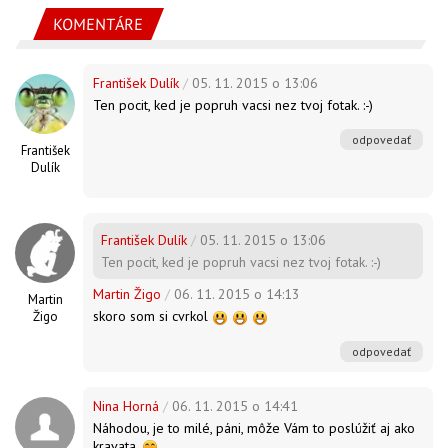
KOMENTÁRE
František Dulík
/
05. 11. 2015 o 13:06
Ten pocit, ked je popruh vacsi nez tvoj fotak. :-)
odpovedať
František
Dulík
František Dulík
/
05. 11. 2015 o 13:06
Ten pocit, ked je popruh vacsi nez tvoj fotak. :-)
Martin Žigo
/
06. 11. 2015 o 14:13
Martin
skoro som si cvrkol
Žigo
odpovedať
Nina Horná
/
06. 11. 2015 o 14:41
Náhodou, je to milé, páni, môže Vám to poslúžiť aj ako
kravata.