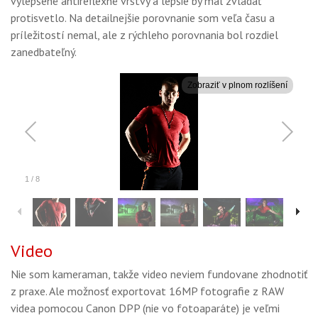
vylepšené antireflexné vrstvy a lepšie by mal zvládať
protisvetlo. Na detailnejšie porovnanie som veľa času a
príležitostí nemal, ale z rýchleho porovnania bol rozdiel
zanedbateľný.
Video
Nie som kameraman, takže video neviem fundovane zhodnotiť
z praxe. Ale možnosť exportovat 16MP fotografie z RAW
videa pomocou Canon DPP (nie vo fotoaparáte) je veľmi