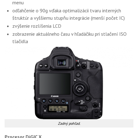
menu
odľahčenie o 90g vďaka optimalizácii tvaru interných
štruktúr a vyššiemu stupňu integrácie (menší počet IC)
zvýšenie rozlíšenia LCD
zobrazenie aktuálneho času v hľadáčiku pri stlačení ISO
tlačidla
Zadný pohľad.
Procesor DiGIC X