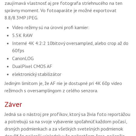
zaujímavá vlastnosť aj pre fotografa striehnucého na ten
správny moment. Vo fotoaparáte je možné exportovat
8.8/8.3MP JPEG.
Video režimy sú na úrovni profi kamier:
5.5K RAW
Interné 4K 4:2:2 10bitový oversampled, alebo crop až do
60fps
CanonLOG
DualPixel CMOS AF
elektronický stabilizátor
Jediným limitom je, že AF nie je dostupné pri 4K 60p video
režimoch s oversamplingom z celého senzora.
Záver
Jedná sa o nástroj pre profíkov, ktorý sa živia foto reportážou
a potrebujú sa na svoje vybavenie spoľahnúť každom počasí,
drsných podmienkach a za všetkých svetelných podmienok
doručiť čo najlepší výsledok v čo najkratšom čase, najlepšie