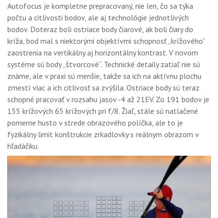
Autofocus je kompletne prepracovaný, nie len, čo sa týka
počtu a citlivosti bodov, ale aj technológie jednotlivých
bodov. Doteraz boli ostriace body čiarové, ak boli čiary do
kríža, bod mal s niektorými objektívmi schopnosť „krížového“
zaostrenia na vertikálny aj horizontálny kontrast. V novom
systéme sú body „štvorcové“. Technické detaily zatiaľ nie sú
známe, ale v praxi sú menšie, takže sa ich na aktívnu plochu
zmestí viac a ich citlivosť sa zvýšila. Ostriace body sú teraz
schopné pracovať v rozsahu jasov -4 až 21EV. Zo 191 bodov je
155 krížových 65 krížových pri f/8. Žiaľ, stále sú natlačené
pomerne husto v strede obrazového políčka, ale to je
fyzikálny limit konštrukcie zrkadlovky s reálnym obrazom v
hľadáčiku.