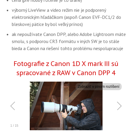
výborný LiveView a video režim nie je podporený
elektronickým hľadáčikom (aspoň Canon EVF-DC1/2 do
bleskovej pätice by bol veľký prínos)
ak nepoužívate Canon DPP, alebo Adobe Lightroom máte
smolu, s podporou CR3 formátu v iných SW je to stále
bieda a Canon na riešení tohto problému nespolupracuje
Fotografie z Canon 1D X mark III sú
spracované z RAW v Canon DPP 4