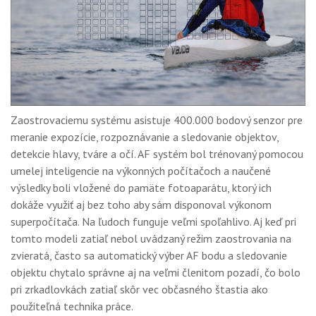
Zaostrovaciemu systému asistuje 400.000 bodový senzor pre
meranie expozície, rozpoznávanie a sledovanie objektov,
detekcie hlavy, tváre a očí. AF systém bol trénovaný pomocou
umelej inteligencie na výkonných počítačoch a naučené
výsledky boli vložené do pamäte fotoaparátu, ktorý ich
dokáže využiť aj bez toho aby sám disponoval výkonom
superpočítača. Na ľudoch funguje veľmi spoľahlivo. Aj keď pri
tomto modeli zatiaľ nebol uvádzaný režim zaostrovania na
zvieratá, často sa automatický výber AF bodu a sledovanie
objektu chytalo správne aj na veľmi členitom pozadí, čo bolo
pri zrkadlovkách zatiaľ skôr vec občasného štastia ako
použiteľná technika práce.