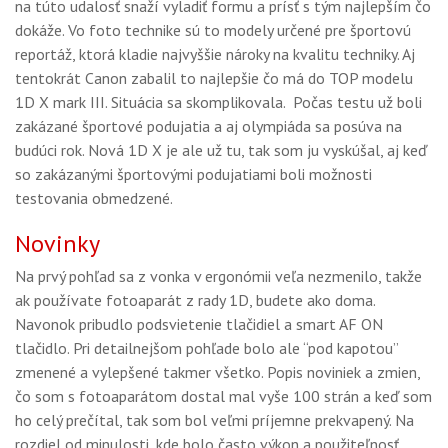
na túto udalosť snaží vyladiť formu a prísť s tým najlepším čo
GALÉRIA
dokáže. Vo foto technike sú to modely určené pre športovú
PORADŇA
reportáž, ktorá kladie najvyššie nároky na kvalitu techniky. Aj
tentokrát Canon zabalil to najlepšie čo má do TOP modelu
SÚŤAŽE
1D X mark III. Situácia sa skomplikovala. Počas testu už boli
zakázané športové podujatia a aj olympiáda sa posúva na
KALENDÁR AKCIÍ
budúci rok. Nová 1D X je ale už tu, tak som ju vyskúšal, aj keď
so zakázanými športovými podujatiami boli možnosti
WORKSHOPY
testovania obmedzené.
OBCHOD
Novinky
Na prvý pohľad sa z vonka v ergonómii veľa nezmenilo, takže
ak používate fotoaparát z rady 1D, budete ako doma.
Navonok pribudlo podsvietenie tlačidiel a smart AF ON
tlačidlo. Pri detailnejšom pohľade bolo ale “pod kapotou”
zmenené a vylepšené takmer všetko. Popis noviniek a zmien,
čo som s fotoaparátom dostal mal vyše 100 strán a keď som
ho celý prečítal, tak som bol veľmi príjemne prekvapený. Na
rozdiel od minulosti, kde bolo často výkon a použiteľnosť