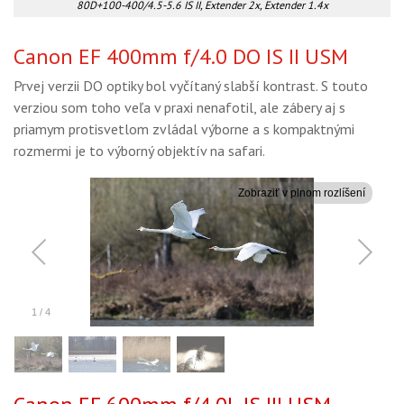
80D+100-400/4.5-5.6 IS II, Extender 2x, Extender 1.4x
Canon EF 400mm f/4.0 DO IS II USM
Prvej verzii DO optiky bol vyčítaný slabší kontrast. S touto
verziou som toho veľa v praxi nenafotil, ale zábery aj s
priamym protisvetlom zvládal výborne a s kompaktnými
rozmermi je to výborný objektív na safari.