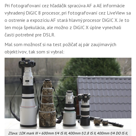
Pri fotografovaní cez hľadáčik spracúva AF a AE informácie
vyhradený DiGIC 8 procesor, pri fotografovaní cez LiveView sa
o ostrenie a expozíciu AF stará hlavný procesor DiGIC X. Je to
len moja špekulácia, ale možno z DiGIC X úplne vynechali
časti potrebné pre DSLR.
Mal som možnosť si na test požičať aj pár zaujímavých
objektívov, tak som si vybral:
Zľava: 1DX mark III + 600mm f/4 IS III, 400mm f/2.8 IS II, 400mm f/4 DO IS II,