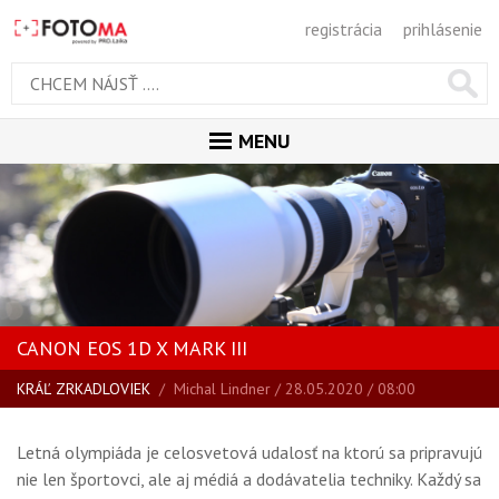
registrácia
prihlásenie
MENU
ÚVOD
MAGAZÍN
VŠETKY ČLÁNKY
RECENZIE
CANON EOS 1D X MARK III
NOVINKY
KRÁĽ ZRKADLOVIEK
/
Michal Lindner
/ 28.05.2020 / 08:00
BLOG
SPRIEVODCA KÚPOU
Letná olympiáda je celosvetová udalosť na ktorú sa pripravujú
ŠKOLA FOTOGRAFIE
nie len športovci, ale aj médiá a dodávatelia techniky. Každý sa