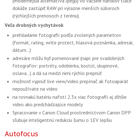
(modernejšia alternatíva Jpegu) vo väčšine nárokov tlače
dokáže zastúpiť RAW pri výrazne menších súboroch
(rýchlejších prenosoch z terénu).​
Veľa drobných vychytávok
prehliadanie fotografií podľa zvolených parametrov
(formát, rating, write protect, hlasová poznámka, adresár,
dátum…)
adresáre môžu byť pomenované (napr. pre svadobných
fotografov: portréty, odobierka, kostol, skupinové,
oslava…) a dá sa medzi nimi rýchlo prepnúť
možnosť vypnúť live view/video prepínač ak fotoaparát
nepoužívate na video
na rovnakú batériu nafotí 2.3x viac fotografií aj dlhšie
video ako predchádzajúce modely
Spracovanie v Canon Cloud prostredníctvom Canon DPP
sľubuje inteligentnú redukciu šumu o 1EV lepšiu
Autofocus