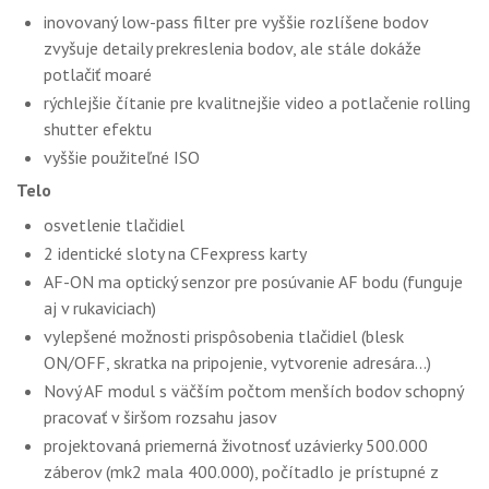
inovovaný low-pass filter pre vyššie rozlíšene bodov
zvyšuje detaily prekreslenia bodov, ale stále dokáže
potlačiť moaré
rýchlejšie čítanie pre kvalitnejšie video a potlačenie rolling
shutter efektu
vyššie použiteľné ISO
Telo
osvetlenie tlačidiel
2 identické sloty na CFexpress karty
AF-ON ma optický senzor pre posúvanie AF bodu (funguje
aj v rukaviciach)
vylepšené možnosti prispôsobenia tlačidiel (blesk
ON/OFF, skratka na pripojenie, vytvorenie adresára...)
Nový AF modul s väčším počtom menších bodov schopný
pracovať v širšom rozsahu jasov
projektovaná priemerná životnosť uzávierky 500.000
záberov (mk2 mala 400.000), počítadlo je prístupné z