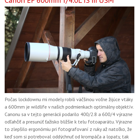
Canon EF 600mm f/4.0L IS III USM
Počas lockdownu mi modely robili väčšinou voľne žijúce vtáky
a 600mm je wildlife v našich podmienkach optimálny objektív.
Canonu sa v tejto generácii podarilo 400/2.8 a 600/4 výrazne
odľahčiť a presunúť ťažisko bližšie k telu fotoaparátu. Výrazne
to zlepšilo ergonómiu pri fotografovaní z ruky až natoľko, že
keď som si potreboval oddýchnuť od krompáča a lopaty, tak