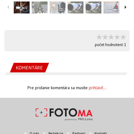
počet hodnotení:
1
KOMENTÁRE
Pre pridanie komentára sa musíte
prihlásiť...
O nás
Redakcia
Partneri
Kontakt