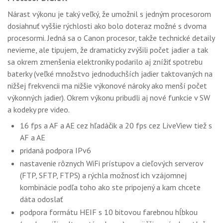
Nárast výkonu je taký veľký, že umožnil s jedným procesorom
dosiahnuť vyššie rýchlosti ako bolo doteraz možné s dvoma
procesormi. Jedná sa o Canon procesor, takže technické detaily
nevieme, ale tipujem, že dramaticky zvýšili počet jadier a tak
sa okrem zmenšenia elektroniky podarilo aj znížiť spotrebu
baterky (veľké množstvo jednoduchších jadier taktovaných na
nižšej frekvencii ma nižšie výkonové nároky ako menší počet
výkonných jadier). Okrem výkonu pribudli aj nové funkcie v SW
a kodeky pre video.
16 fps a AF a AE cez hľadáčik a 20 fps cez LiveView tiež s
AF a AE
pridaná podpora IPv6
nastavenie rôznych WiFi prístupov a cieľových serverov
(FTP, SFTP, FTPS) a rýchla možnosť ich vzájomnej
kombinácie podľa toho ako ste pripojený a kam chcete
dáta odoslať
podpora formátu HEIF s 10 bitovou farebnou hĺbkou