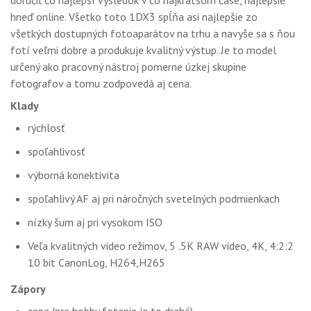
hneď online. Všetko toto 1DX3 spĺňa asi najlepšie zo
všetkých dostupných fotoaparátov na trhu a navyše sa s ňou
fotí veľmi dobre a produkuje kvalitný výstup. Je to model
určený ako pracovný nástroj pomerne úzkej skupine
fotografov a tomu zodpovedá aj cena.
Klady
rýchlosť
spoľahlivosť
výborná konektivita
spoľahlivý AF aj pri náročných svetelných podmienkach
nízky šum aj pri vysokom ISO
Veľa kvalitných video režimov, 5 .5K RAW video, 4K, 4:2:2
10 bit CanonLog, H264,H265
Zápory
cena (pre hobby fotenie je to drahé)