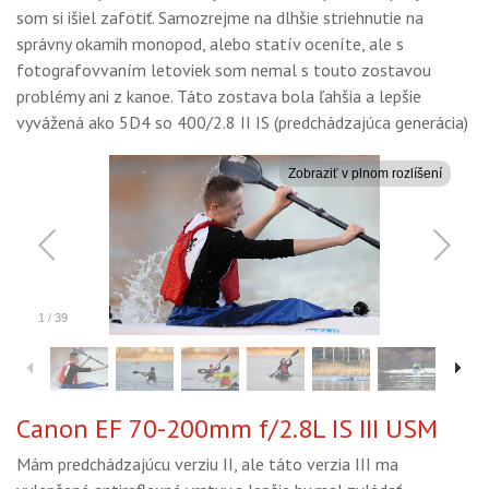
som si išiel zafotiť. Samozrejme na dlhšie striehnutie na
správny okamih monopod, alebo statív oceníte, ale s
fotografovvaním letoviek som nemal s touto zostavou
problémy ani z kanoe. Táto zostava bola ľahšia a lepšie
vyvážená ako 5D4 so 400/2.8 II IS (predchádzajúca generácia)
Canon EF 70-200mm f/2.8L IS III USM
Mám predchádzajúcu verziu II, ale táto verzia III ma