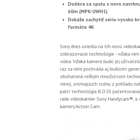
Dodáva sa spolu s novo navrhn
60m (MPK-UWH1)
Dokáže zachytiť sériu vysoko kv
formáte 4K
Sony dnes uviedla na trh novú videoka
zobrazovacie technológie - vďaka nim 
videa. Vďaka kamere budú jej užívateli
raz sa nimi pochvália aj budúcim gen
obohatená veľkým množstvom technoló
view), snímajúcich scénu z pohľadu na
patrí technológia B.O.SS patentovaná
rade videokamier Sony Handycam®, a v
kamery Action Cam.