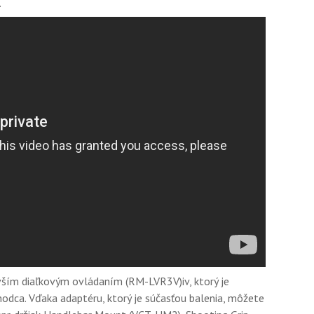
.
ším diaľkovým ovládaním (RM-LVR3V)iv, ktorý je
hodca. Vďaka adaptéru, ktorý je súčasťou balenia, môžete