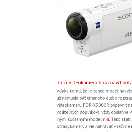
Táto videokamera bola navrhnutá
Vďaka tomu, že je tento model navyše
už nemusia báť trhaného alebo roztras
videokameru FDR-X3000R pripevniť na 
voliteľných doplnkov), vždy dosiahne 
inými súčasnými modelmi
iii
. Táto stab
otrasy kamery a vie nahrávať v režime