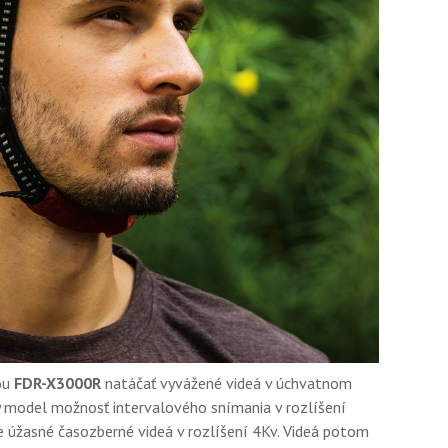
ou
FDR-X3000R
natáčať vyvážené videá v úchvatnom
model možnosť intervalového snímania v rozlíšení
žasné časozberné videá v rozlíšení 4Kv. Videá potom