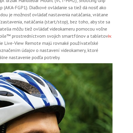
napr. držiak Handlebar Mount (VCT-HM2), Shooting Grip
ip (AKA-FGP1). Diaľkové ovládanie sa tiež dá nosiť ako
dou je možnosť ovládať nastavenia natáčania, vrátane
zastavenia, natáčania (start/stop), bez toho, aby ste sa
vatelia môžu tiež ovládať videokameru pomocou voľne
bile™ prostredníctvom svojich smartfónov a tabletov
iv
.
ie Live-View Remote majú rovnaké používateľské
označením údajov o nastavení videokamery, ktoré
álne nastavenie podľa potreby.