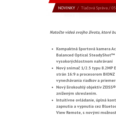
NOVINKY
/
Tlačová Správa
/ 05
Natočte videá svojho života, ktoré b
Kompaktná športová kamera Act
Balanced Optical SteadyShot™ (B
vysokorýchlostnom nahrávaní
Nový snímač 1/2.5 typu 8.2MP
strán 16:9 a procesorom BIONZ X
vynechávania riadkov a priemero
Nový širokouhlý objektív ZEISS
zníženým skreslením.
Intuitívne ovládanie, úplná ko
zapnutia a vypnutia cez Blueto
View Remote, s novými možnos