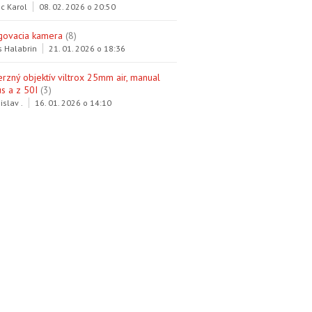
c Karol
08. 02. 2026 o 20:50
govacia kamera
(8)
s Halabrin
21. 01. 2026 o 18:36
erzný objektív viltrox 25mm air, manual
s a z 50I
(3)
islav .
16. 01. 2026 o 14:10