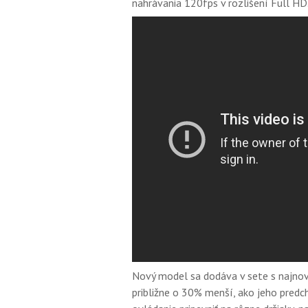
nahrávania 120fps v rozlišení Full HD
Nový model sa dodáva v sete s najnov
približne o 30% menší, ako jeho predc