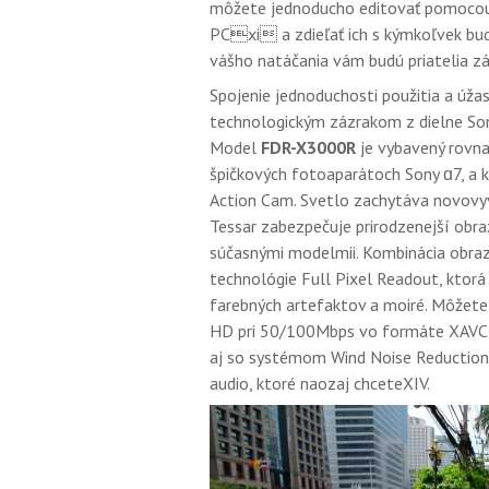
môžete jednoducho editovať pomocou
PCxi a zdieľať ich s kýmkoľvek bud
vášho natáčania vám budú priatelia záv
Spojenie jednoduchosti použitia a ú
technologickým zázrakom z dielne Sony
Model
FDR-X3000R
je vybavený rovna
špičkových fotoaparátoch Sony ɑ7, a 
Action Cam. Svetlo zachytáva novov
Tessar zabezpečuje prirodzenejší obr
súčasnými modelmii. Kombinácia obra
technológie Full Pixel Readout, ktorá
farebných artefaktov a moiré. Môžete 
HD pri 50/100Mbps vo formáte XAVC S™
aj so systémom Wind Noise Reduction 
audio, ktoré naozaj chceteXIV.