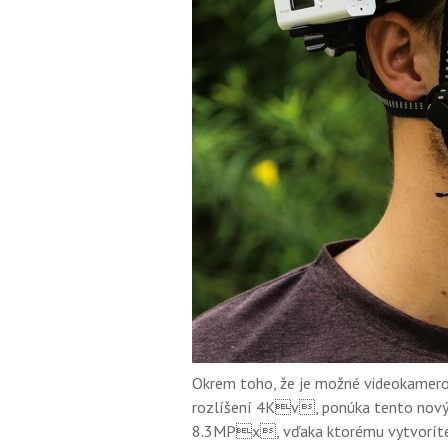
Okrem toho, že je možné videokamer
rozlíšení 4Kv, ponúka tento nový 
8.3MPx, vďaka ktorému vytvoríte ú