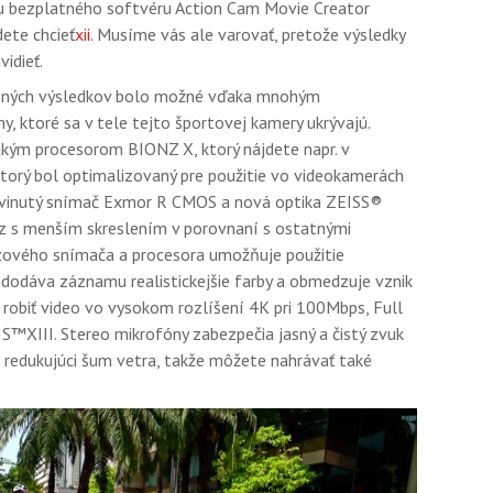
 bezplatného softvéru Action Cam Movie Creator
ete chcieť
xii
. Musíme vás ale varovať, pretože výsledky
idieť.
žasných výsledkov bolo možné vďaka mnohým
, ktoré sa v tele tejto športovej kamery ukrývajú.
kým procesorom BIONZ X, ktorý nájdete napr. v
ktorý bol optimalizovaný pre použitie vo videokamerách
yvinutý snímač Exmor R CMOS a nová optika ZEISS®
az s menším skreslením v porovnaní s ostatnými
zového snímača a procesora umožňuje použitie
 dodáva záznamu realistickejšie farby a obmedzuje vznik
robiť video vo vysokom rozlíšení 4K pri 100Mbps, Full
XIII. Stereo mikrofóny zabezpečia jasný a čistý zvuk
redukujúci šum vetra, takže môžete nahrávať také