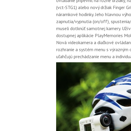
ovládanie pripevniť na rôzne držiaky, 
(vct-STG1) alebo nový držiak Finger Gr
náramkové hodinky. Jeho hlavnou výho
zapnutia/vypnutia (on/off), spustenia/
museli dotknúť samotnej kamery. Uží
dostupnej aplikácie PlayMemories Mo
Nová videokamera a diaľkové ovládan
rozhranie a systém menu s výrazným 
uľahčujú prechádzanie menu a individu