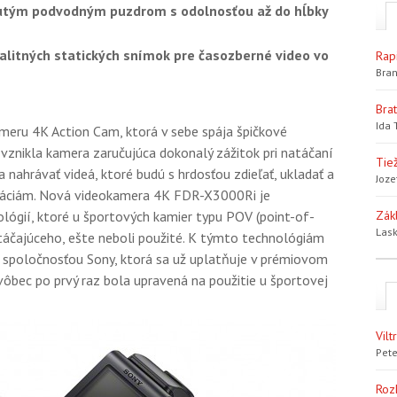
utým podvodným puzdrom s odolnosťou až do hĺbky
alitných statických snímok pre časozberné video vo
Rap
Bran
Bra
Ida 
meru 4K Action Cam, ktorá v sebe spája špičkové
vznikla kamera zaručujúca dokonalý zážitok pri natáčaní
Tiež
a nahrávať videá, ktoré budú s hrdosťou zdieľať, ukladať a
Joze
eráciám. Nová videokamera 4K FDR-X3000Ri je
gií, ktoré u športových kamier typu POV (point-of-
Zák
Lask
táčajúceho, ešte neboli použité. K týmto technológiám
 spoločnosťou Sony, ktorá sa už uplatňuje v prémiovom
ôbec po prvý raz bola upravená na použitie u športovej
Vil
Pete
Roz