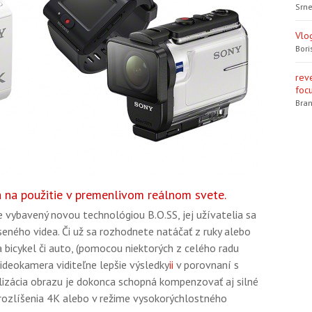
Srne
Vlo
Bori
rev
focu
Bran
 na použitie v premenlivom reálnom svete.
 vybavený novou technológiou B.O.SS, jej užívatelia sa
eného videa. Či už sa rozhodnete natáčať z ruky alebo
bicykel či auto, (pomocou niektorých z celého radu
videokamera viditeľne lepšie výsledky
ii
v porovnaní s
ilizácia obrazu je dokonca schopná kompenzovať aj silné
 rozlíšenia 4K alebo v režime vysokorýchlostného