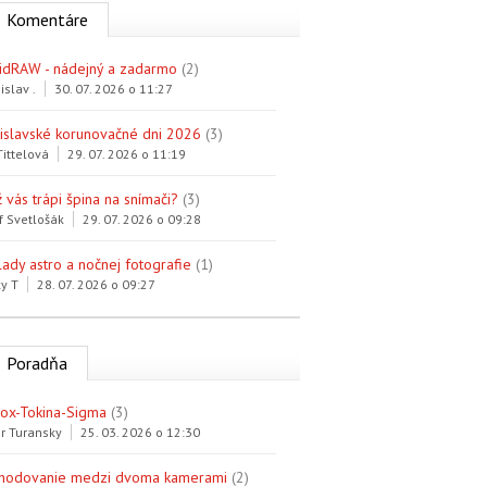
Komentáre
idRAW - nádejný a zadarmo
(2)
islav .
30. 07. 2026 o 11:27
tislavské korunovačné dni 2026
(3)
Tittelová
29. 07. 2026 o 11:19
 vás trápi špina na snímači?
(3)
f Svetlošák
29. 07. 2026 o 09:28
lady astro a nočnej fotografie
(1)
y T
28. 07. 2026 o 09:27
Poradňa
trox-Tokina-Sigma
(3)
r Turansky
25. 03. 2026 o 12:30
hodovanie medzi dvoma kamerami
(2)