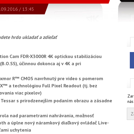
.09.2016 / 13:45
udete hrdo ukladať a zdieľať
ion Cam FDR-X3000R 4K optickou stabilizáciou
.O.SS), účinnou dokonca aj v 4K a pri
 Exmor R™ CMOS navrhnutý pre video s pomerom
™ a technológiou Full Pixel Readout (tj. bez
vania viac pixelov)
Zar
® Tessar s prirodzenejším podaním obrazu a zásadne
nás
ntrola nad parametrami nahrávania, možnosť
oth a úplne nový náramkový diaľkový ovládač Live-
ťami uchytenia