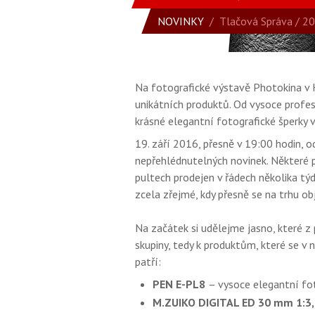
NOVINKY
/
Tlačová Správa
/ 20
Na fotografické výstavě Photokina v 
unikátních produktů. Od vysoce profe
krásné elegantní fotografické šperky
19. září 2016, přesně v 19:00 hodin, o
nepřehlédnutelných novinek. Některé p
pultech prodejen v řádech několika týd
zcela zřejmé, kdy přesně se na trhu obj
Na začátek si udělejme jasno, které z p
skupiny, tedy k produktům, které se v n
patří:
PEN E-PL8
– vysoce elegantní fo
M.ZUIKO DIGITAL ED 30 mm 1:3