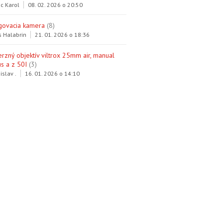
c Karol
08. 02. 2026 o 20:50
govacia kamera
(8)
s Halabrin
21. 01. 2026 o 18:36
erzný objektív viltrox 25mm air, manual
s a z 50I
(3)
islav .
16. 01. 2026 o 14:10