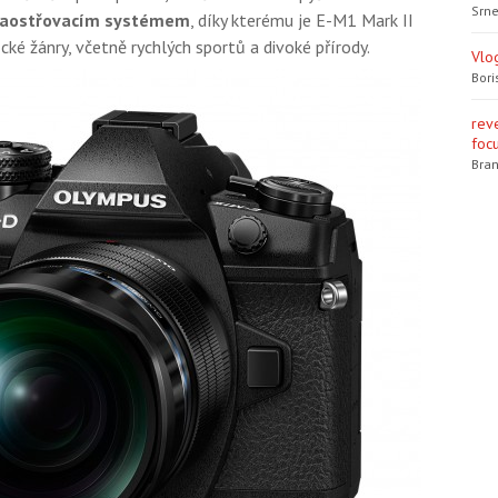
Srne
zaostřovacím systémem
, díky kterému je E-M1 Mark II
cké žánry, včetně rychlých sportů a divoké přírody.
Vlo
Bori
rev
focu
Bran