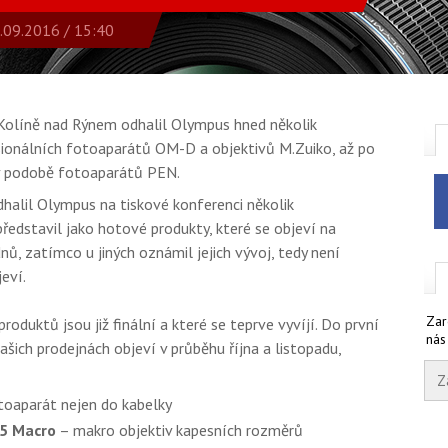
.09.2016 / 15:40
Kolíně nad Rýnem odhalil Olympus hned několik
sionálních fotoaparátů OM-D a objektivů M.Zuiko, až po
 v podobě fotoaparátů PEN.
dhalil Olympus na tiskové konferenci několik
ředstavil jako hotové produkty, které se objeví na
nů, zatímco u jiných oznámil jejich vývoj, tedy není
eví.
Zar
roduktů jsou již finální a které se teprve vyvíjí. Do první
nás
ašich prodejnách objeví v průběhu října a listopadu,
toaparát nejen do kabelky
,5 Macro
– makro objektiv kapesních rozměrů