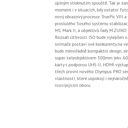
úplným stisknutím spouště. Tak je za
moment i v situacích, kdy ostatní fot
nový obrazový procesor TruePic VIII 
proslulého 5osého systému stabiliza
M1 Mark II, a objektivů řady M.ZUIKO 
Rozsah citlivostí ISO bude vylepšen 
snímače postaví své konkurenty na ve
bude mimořádně kompaktní design, sk
super-teleobjektivem 300mm (ekv. 600
karty s podporou UHS-II, HDMI výstup
třech úrovní nového Olympus PRO servi
vlastností, které uspokojí i nejnáročně
rozvíjejícím oboru.