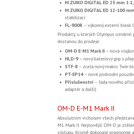
M.ZUIKO DIGITAL ED 25 mm 1:1
M.ZUIKO DIGITAL ED 12-100 mm
stabilizací
FL-900R
– výkonný externí blesk
Produkty, u kterých Olympus oznámil j
dostanou do prodeje:
OM-D E-M1 Mark II
– nová vlajko
HLD-9
– nový bateriový grip s př
STF-8
– zcela nový makro Twin b
PT-EP14
– nové podvodní pouzdro
Příslušenství
– řada nového příslu
adaptér a další)
OM-D E-M1 Mark II
Absolutním vrcholem všech představe
M1 Mark II. Nejnovější OM-D je ztěle
výstupu. Kromě dokonalé ergonomie a 