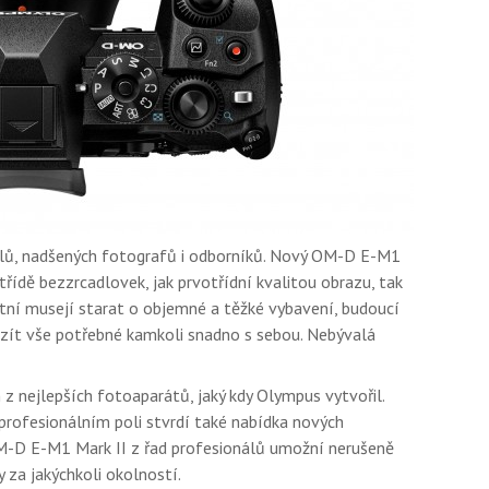
lů, nadšených fotografů i odborníků. Nový OM-D E-M1
řídě bezzrcadlovek, jak prvotřídní kvalitou obrazu, tak
tní musejí starat o objemné a těžké vybavení, budoucí
ít vše potřebné kamkoli snadno s sebou. Nebývalá
 nejlepších fotoaparátů, jaký kdy Olympus vytvořil.
profesionálním poli stvrdí také nabídka nových
OM-D E-M1 Mark II z řad profesionálů umožní nerušeně
 za jakýchkoli okolností.