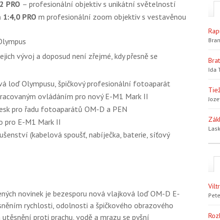
,2 PRO
– profesionální objektiv s unikátní světelností
 1:4,0 PRO
m profesionální zoom objektiv s vestavěnou
Rap
 Olympus
Bran
ejich vývoj a doposud není zřejmé, kdy přesně se
Bra
Ida 
vá loď Olympusu, špičkový profesionální fotoaparát
Tiež
epracovaným ovládáním pro nový E-M1 Mark II
Joze
lesk pro řadu fotoaparátů OM-D a PEN
Zák
 pro E-M1 Mark II
Lask
šenství (kabelová spoušť, nabíječka, baterie, síťový
Vil
ných novinek je bezesporu nová vlajková loď OM-D E-
Pete
sněním rychlosti, odolnosti a špičkového obrazového
Roz
utěsnění proti prachu, vodě a mrazu se pyšní