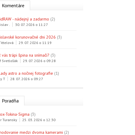
Komentáre
idRAW - nádejný a zadarmo
(2)
islav .
30. 07. 2026 o 11:27
tislavské korunovačné dni 2026
(3)
Tittelová
29. 07. 2026 o 11:19
 vás trápi špina na snímači?
(3)
f Svetlošák
29. 07. 2026 o 09:28
lady astro a nočnej fotografie
(1)
y T
28. 07. 2026 o 09:27
Poradňa
trox-Tokina-Sigma
(3)
r Turansky
25. 03. 2026 o 12:30
hodovanie medzi dvoma kamerami
(2)