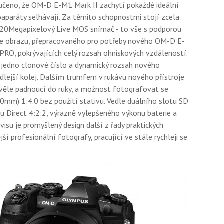
ručeno, že OM-D E-M1 Mark II zachytí pokaždé ideální
oaparáty selhávají. Za těmito schopnostmi stojí zcela
a 20Megapixelový Live MOS snímač - to vše s podporou
ce obrazu, přepracovaného pro potřeby nového OM-D E-
PRO, pokrývajících celý rozsah ohniskových vzdáleností.
o jedno clonové číslo a dynamický rozsah nového
dlejší kolej. Dalším trumfem v rukávu nového přístroje
věle padnoucí do ruky, a možnost fotografovat se
mm) 1:4.0 bez použití stativu. Vedle duálního slotu SD
u Direct 4:2:2, výrazně vylepšeného výkonu baterie a
su je promyšlený design další z řady praktických
jší profesionální fotografy, pracující ve stále rychleji se