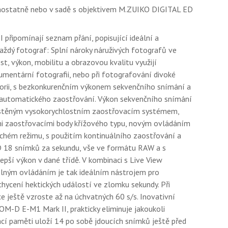
ostatně nebo v sadě s objektivem M.ZUIKO DIGITAL ED
připomínají seznam přání, popisující ideální a
aždý fotograf: Splní nároky náruživých fotografů ve
st, výkon, mobilitu a obrazovou kvalitu využijí
mentární fotografii, nebo při fotografování divoké
egorii, s bezkonkurenčním výkonem sekvenčního snímání a
automatického zaostřování. Výkon sekvenčního snímání
místěným vysokorychlostním zaostřovacím systémem,
mi zaostřovacími body křížového typu, novým ovládáním
 tichém režimu, s použitím kontinuálního zaostřování a
D 18 snímků za sekundu, vše ve formátu RAW a s
epší výkon v dané třídě. V kombinaci s Live View
elným ovládáním je tak ideálním nástrojem pro
hycení hektických událostí ve zlomku sekundy. Při
e ještě vzroste až na úchvatných 60 s/s. Inovativní
M-D E-M1 Mark II, prakticky eliminuje jakoukoli
cí paměti uloží 14 po sobě jdoucích snímků ještě před