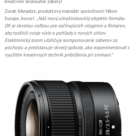
kreatívne širokouhlé zábery!
Zurab Kiknadze, produktový manažér spoločnosti Nikon
Europe, hovorí:
„Náš nový ultraširokouhlý objektív formátu
DX je skvelou voľbou pre začínajúcich vlogerov a filmárov,
aby rozšírili svoje vízie o pohľady z nových uhlov.
Elektronický zoom uľahčuje komponovanie záberov za
pochodu a predstavuje skvelý spôsob, ako experimentovať s
využitím kreatívnych techník priblíženia pri snímaní.”