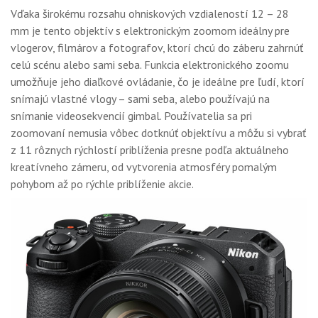
Vďaka širokému rozsahu ohniskových vzdialeností 12 – 28
mm je tento objektív s elektronickým zoomom ideálny pre
vlogerov, filmárov a fotografov, ktorí chcú do záberu zahrnúť
celú scénu alebo sami seba. Funkcia elektronického zoomu
umožňuje jeho diaľkové ovládanie, čo je ideálne pre ľudí, ktorí
snímajú vlastné vlogy – sami seba, alebo používajú na
snímanie videosekvencií gimbal. Používatelia sa pri
zoomovaní nemusia vôbec dotknúť objektívu a môžu si vybrať
z 11 rôznych rýchlostí priblíženia presne podľa aktuálneho
kreatívneho zámeru, od vytvorenia atmosféry pomalým
pohybom až po rýchle priblíženie akcie.