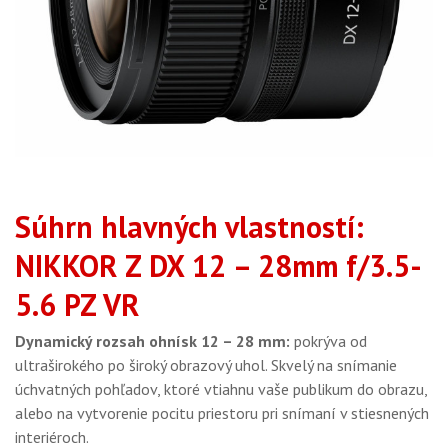
Súhrn hlavných vlastností:
NIKKOR Z DX 12 – 28mm
f/3.5-
5.6 PZ VR
Dynamický rozsah ohnísk 12 – 28 mm:
pokrýva od
ultraširokého po široký obrazový uhol. Skvelý na snímanie
úchvatných pohľadov, ktoré vtiahnu vaše publikum do obrazu,
alebo na vytvorenie pocitu priestoru pri snímaní v stiesnených
interiéroch.