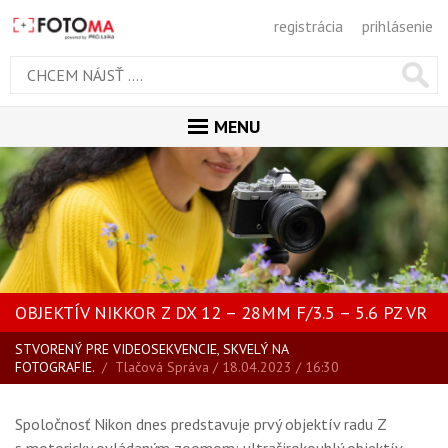
registrácia
prihlásenie
MENU
ÚVOD
MAGAZÍN
VŠETKY ČLÁNKY
RECENZIE
OBJEKTÍV NIKKOR Z DX 12 – 28MM F/3.5 – 5.6 PZ VR
NOVINKY
STVORENÝ PRE VIDEOSEKVENCIE, SKVELÝ NA
BLOG
FOTOGRAFIE.
/
Tlačová Správa
/ 18.04.2023 / 16:30
SPRIEVODCA KÚPOU
ŠKOLA FOTOGRAFIE
Spoločnosť Nikon dnes predstavuje prvý objektív radu Z