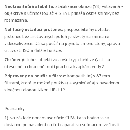
Neotrasiteľná stabilita:
stabilizácia obrazu (VR) vstavaná v
objektíve s účinnosťou až 4,5 EV1 prináša ostré snímky bez
rozmazania.
Nehlučný ovládací prstenec:
prispôsobiteľný ovládací
prstenec bez aretovaných polôh je skvelý na snímanie
videosekvencií. Dá sa použiť na plynulú zmenu clony, úpravu
citlivosti ISO a ďalšie funkcie.
Chránený:
tubus objektívu a všetky pohyblivé časti sú
utesnené a chránené proti prachu a kvapkám vody.2
Pripravený na použitie filtrov:
kompatibilný s 67 mm
filtrami, ktoré je možné používať a vymieňať aj s nasadenou
slnečnou clonou Nikon HB-112.
Poznámky:
1) Na základe noriem asociácie CIPA; táto hodnota sa
dosiahne po nasadení na fotoaparát so snímačom veľkosti