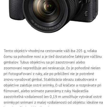
Tento objektív vhodný na cestovanie váži iba 205 g, vďaka
čomu sa pohodlne nosí a je tiež dostatočne ľahký pre väčšinu
gimbalov. Tubus objektívu sa pri zaostrovaní alebo
zoomovaní nepredlžuje ani neskracuje, čo je pohodlné nielen
pri fotografovaní z ruky, ale po priblížení nie je potrebné
znovu vyvažovať gimbal. Stabilizácia obrazu zabudovaná v
objektíve zaisťuje ostré snímky, či už kráčate a rozprávate pri
filmovaní, alebo snímate panorámy z ruky. Najkratšia
zaostriteľná vzdialenosť len 0,19 m umožňuje vytvárať ostré
snímky pri snímaní z malej vzdialenosti od objektu: ideálne na