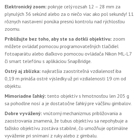
Elektronický zoom:
pokryje celý rozsah 12 – 28 mm za
plynulých 36 sekúnd alebo za o niečo viac ako pol sekundy! 11
rôznych nastavení ponúka presnú kontrolu nad rýchlosťou
zoomu.
Približujte bez toho, aby ste sa dotkli objektívu:
zoom
môžete ovládať pomocou programovateľných tlačidiel
fotoaparátu alebo diaľkovo pomocou ovládača Nikon ML-L7
či smart telefónu s aplikáciou SnapBridge.
Ostrý aj zblízka:
najkratšia zaostriteľná vzdialenosť iba
0,19 m prináša ostré výsledky už pri vzdialenosti 19 cm od
objektu.
Mimoriadne ľahký:
tento objektív s hmotnosťou len 205 g
sa pohodlne nosí a je dostatočne ľahký pre väčšinu gimbalov.
Dobre vyvážený:
vnútorný mechanizmus približovania a
zaostrovania znamená, že tubus objektívu sa nepohybuje a
ťažisko objektívu zostáva stabilné, čo umožňuje optimálne
vyváženie pri snímaní z ruky alebo z gimbalu.