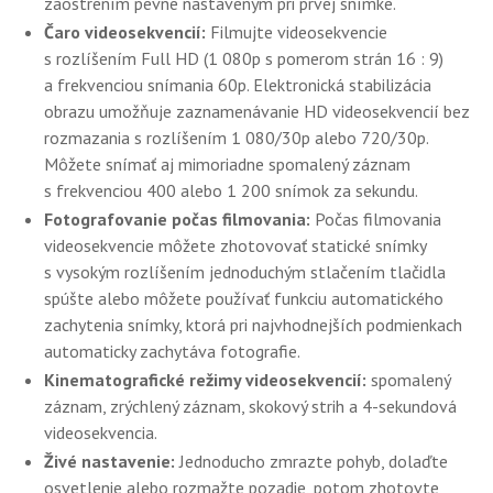
zaostrením pevne nastaveným pri prvej snímke.
Čaro videosekvencií:
Filmujte videosekvencie
s rozlíšením Full HD (1 080p s pomerom strán 16 : 9)
a frekvenciou snímania 60p. Elektronická stabilizácia
obrazu umožňuje zaznamenávanie HD videosekvencií bez
rozmazania s rozlíšením 1 080/30p alebo 720/30p.
Môžete snímať aj mimoriadne spomalený záznam
s frekvenciou 400 alebo 1 200 snímok za sekundu.
Fotografovanie počas filmovania:
Počas filmovania
videosekvencie môžete zhotovovať statické snímky
s vysokým rozlíšením jednoduchým stlačením tlačidla
spúšte alebo môžete používať funkciu automatického
zachytenia snímky, ktorá pri najvhodnejších podmienkach
automaticky zachytáva fotografie.
Kinematografické režimy videosekvencií:
spomalený
záznam, zrýchlený záznam, skokový strih a 4-sekundová
videosekvencia.
Živé nastavenie:
Jednoducho zmrazte pohyb, dolaďte
osvetlenie alebo rozmažte pozadie, potom zhotovte