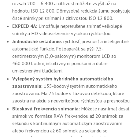
rozsah 200 – 6 400 a citlivosť môžete zvýšiť až na
hodnotu ISO 12 800. Dômyselná redukcia šumu poskytuje
čisté snímky pri snímaní s citlivosťou ISO 12 800.
EXPEED 4A:
Umožňuje neprerušene snímať veľkolepé
snímky a HD videosekvencie vysokou rýchlosťou.
Jednoduché ovládanie:
rýchlosť, presnosť a inteligentné
automatické funkcie. Fotoaparát sa pýši 7,5-
centimetrovým (3,0-palcovým) monitorom LCD so
460 000 bodmi, intuitívnymi ponukami a dobre
umiestnenými tlačidlami.
Vylepšený systém hybridného automatického
zaostrovania:
135-bodový systém automatického
zaostrovania. Má 73 bodov s fázovou detekciou, ktoré
zaostria na akciu s neuveriteľnou rýchlosťou a presnosťou.
Blesková frekvencia snímania:
Môžete nasnímať desať
snímok vo formáte RAW frekvenciou až 20 snímok za
sekundu s kontinuálnym automatickým zaostrovaním
alebo frekvenciou až 60 snímok za sekundu so