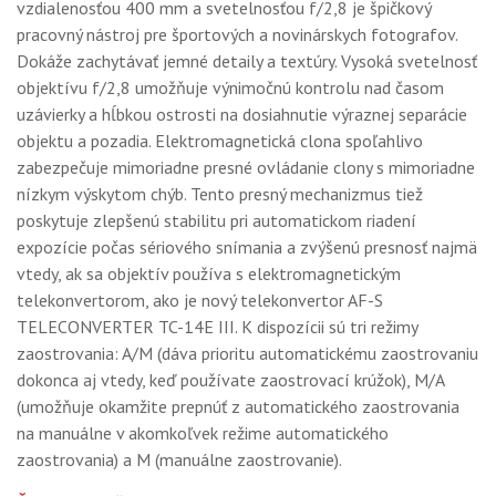
vzdialenosťou 400 mm a svetelnosťou f/2,8 je špičkový
pracovný nástroj pre športových a novinárskych fotografov.
Dokáže zachytávať jemné detaily a textúry. Vysoká svetelnosť
objektívu f/2,8 umožňuje výnimočnú kontrolu nad časom
uzávierky a hĺbkou ostrosti na dosiahnutie výraznej separácie
objektu a pozadia. Elektromagnetická clona spoľahlivo
zabezpečuje mimoriadne presné ovládanie clony s mimoriadne
nízkym výskytom chýb. Tento presný mechanizmus tiež
poskytuje zlepšenú stabilitu pri automatickom riadení
expozície počas sériového snímania a zvýšenú presnosť najmä
vtedy, ak sa objektív používa s elektromagnetickým
telekonvertorom, ako je nový telekonvertor AF-S
TELECONVERTER TC-14E III. K dispozícii sú tri režimy
zaostrovania: A/M (dáva prioritu automatickému zaostrovaniu
dokonca aj vtedy, keď používate zaostrovací krúžok), M/A
(umožňuje okamžite prepnúť z automatického zaostrovania
na manuálne v akomkoľvek režime automatického
zaostrovania) a M (manuálne zaostrovanie).