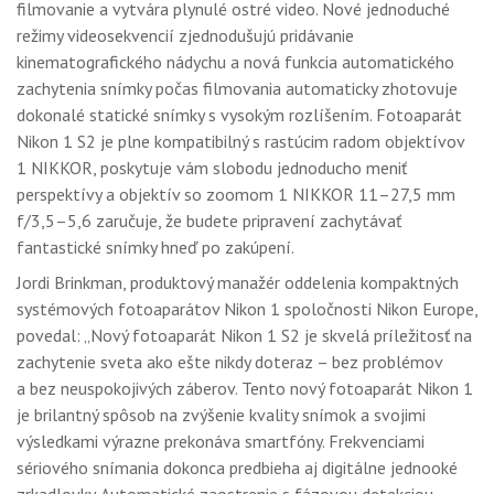
filmovanie a vytvára plynulé ostré video. Nové jednoduché
režimy videosekvencií zjednodušujú pridávanie
kinematografického nádychu a nová funkcia automatického
zachytenia snímky počas filmovania automaticky zhotovuje
dokonalé statické snímky s vysokým rozlíšením. Fotoaparát
Nikon 1 S2 je plne kompatibilný s rastúcim radom objektívov
1 NIKKOR, poskytuje vám slobodu jednoducho meniť
perspektívy a objektív so zoomom 1 NIKKOR 11–27,5 mm
f/3,5–5,6 zaručuje, že budete pripravení zachytávať
fantastické snímky hneď po zakúpení.
Jordi Brinkman, produktový manažér oddelenia kompaktných
systémových fotoaparátov Nikon 1 spoločnosti Nikon Europe,
povedal: „Nový fotoaparát Nikon 1 S2 je skvelá príležitosť na
zachytenie sveta ako ešte nikdy doteraz – bez problémov
a bez neuspokojivých záberov. Tento nový fotoaparát Nikon 1
je brilantný spôsob na zvýšenie kvality snímok a svojimi
výsledkami výrazne prekonáva smartfóny. Frekvenciami
sériového snímania dokonca predbieha aj digitálne jednooké