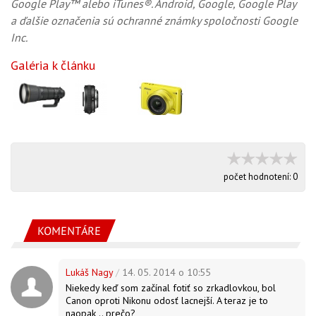
Google Play™ alebo iTunes®. Android, Google, Google Play
a ďalšie označenia sú ochranné známky spoločnosti Google
Inc.
Galéria k článku
počet hodnotení:
0
KOMENTÁRE
Lukáš Nagy
/
14. 05. 2014 o 10:55
Niekedy keď som začínal fotiť so zrkadlovkou, bol
Canon oproti Nikonu odosť lacnejší. A teraz je to
naopak .. prečo?