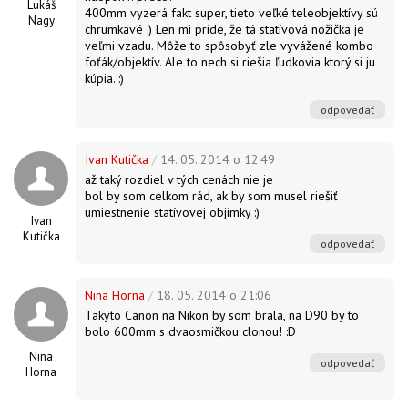
Lukáš
400mm vyzerá fakt super, tieto veľké teleobjektívy sú
Nagy
chrumkavé :) Len mi príde, že tá statívová nožička je
veľmi vzadu. Môže to spôsobyť zle vyvážené kombo
foťák/objektív. Ale to nech si riešia ľudkovia ktorý si ju
kúpia. :)
odpovedať
Ivan Kutička
/
14. 05. 2014 o 12:49
až taký rozdiel v tých cenách nie je
bol by som celkom rád, ak by som musel riešiť
umiestnenie statívovej objímky :)
Ivan
Kutička
odpovedať
Nina Horna
/
18. 05. 2014 o 21:06
Takýto Canon na Nikon by som brala, na D90 by to
bolo 600mm s dvaosmičkou clonou! :D
Nina
odpovedať
Horna