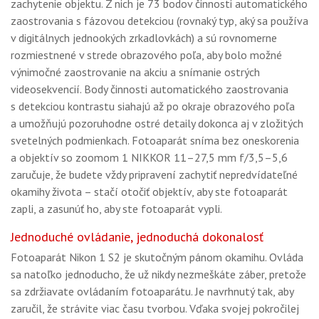
zachytenie objektu. Z nich je 73 bodov činnosti automatického
zaostrovania s fázovou detekciou (rovnaký typ, aký sa používa
v digitálnych jednookých zrkadlovkách) a sú rovnomerne
rozmiestnené v strede obrazového poľa, aby bolo možné
výnimočné zaostrovanie na akciu a snímanie ostrých
videosekvencií. Body činnosti automatického zaostrovania
s detekciou kontrastu siahajú až po okraje obrazového poľa
a umožňujú pozoruhodne ostré detaily dokonca aj v zložitých
svetelných podmienkach. Fotoaparát sníma bez oneskorenia
a objektív so zoomom 1 NIKKOR 11–27,5 mm f/3,5–5,6
zaručuje, že budete vždy pripravení zachytiť nepredvídateľné
okamihy života – stačí otočiť objektív, aby ste fotoaparát
zapli, a zasunúť ho, aby ste fotoaparát vypli.
Jednoduché ovládanie, jednoduchá dokonalosť
Fotoaparát Nikon 1 S2 je skutočným pánom okamihu. Ovláda
sa natoľko jednoducho, že už nikdy nezmeškáte záber, pretože
sa zdržiavate ovládaním fotoaparátu. Je navrhnutý tak, aby
zaručil, že strávite viac času tvorbou. Vďaka svojej pokročilej