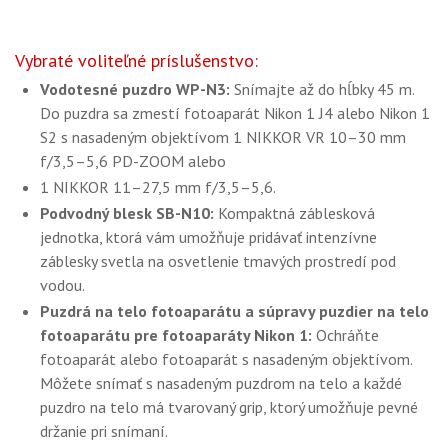
Vybraté voliteľné príslušenstvo:
Vodotesné puzdro WP-N3:
Snímajte až do hĺbky 45 m.
Do puzdra sa zmestí fotoaparát Nikon 1 J4 alebo Nikon 1
S2 s nasadeným objektívom 1 NIKKOR VR 10–30 mm
f/3,5–5,6 PD-ZOOM alebo
1 NIKKOR 11–27,5 mm f/3,5–5,6.
Podvodný blesk SB-N10:
Kompaktná záblesková
jednotka, ktorá vám umožňuje pridávať intenzívne
záblesky svetla na osvetlenie tmavých prostredí pod
vodou.
Puzdrá na telo fotoaparátu a súpravy puzdier na telo
fotoaparátu pre fotoaparáty Nikon 1:
Ochráňte
fotoaparát alebo fotoaparát s nasadeným objektívom.
Môžete snímať s nasadeným puzdrom na telo a každé
puzdro na telo má tvarovaný grip, ktorý umožňuje pevné
držanie pri snímaní.