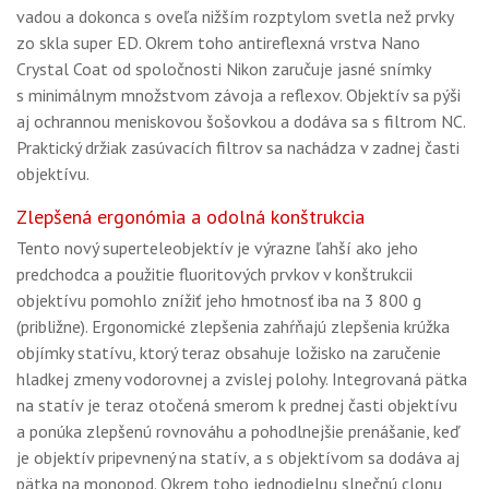
vadou a dokonca s oveľa nižším rozptylom svetla než prvky
zo skla super ED. Okrem toho antireflexná vrstva Nano
Crystal Coat od spoločnosti Nikon zaručuje jasné snímky
s minimálnym množstvom závoja a reflexov. Objektív sa pýši
aj ochrannou meniskovou šošovkou a dodáva sa s filtrom NC.
Praktický držiak zasúvacích filtrov sa nachádza v zadnej časti
objektívu.
Zlepšená ergonómia a odolná konštrukcia
Tento nový superteleobjektív je výrazne ľahší ako jeho
predchodca a použitie fluoritových prvkov v konštrukcii
objektívu pomohlo znížiť jeho hmotnosť iba na 3 800 g
(približne). Ergonomické zlepšenia zahŕňajú zlepšenia krúžka
objímky statívu, ktorý teraz obsahuje ložisko na zaručenie
hladkej zmeny vodorovnej a zvislej polohy. Integrovaná pätka
na statív je teraz otočená smerom k prednej časti objektívu
a ponúka zlepšenú rovnováhu a pohodlnejšie prenášanie, keď
je objektív pripevnený na statív, a s objektívom sa dodáva aj
pätka na monopod. Okrem toho jednodielnu slnečnú clonu