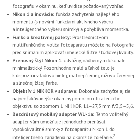
fotografiu v okamihu, keď uvidíte požadovaný vzhľad.
Nikon 1 a inovácie:
funkcia zachytenia najlepšieho
momentu (s novými funkciami aktívneho výberu
a inteligentného výberu snímky) a pohyblivá momentka.
Funkcia kreatívnej palety:
Prostredníctvom
multifunkčného voliča fotoaparátu môžete na fotografie
pred snímaním aplikovať umelecké filtre štúdiovej kvality.
Prenosný štýl Nikon 1:
odvážny, nádherný a dokonale
minimalistický. Pozoruhodne malé a ľahké telo je
k dispozícii v ľadovo bielej, matnej čiernej, ružovo červenej
a slnečnej žltej farbe.
Objektív 1 NIKKOR v súprave:
Dokonale zachyťte aj tie
najneočakávanejšie okamihy pomocou ultratenkého
objektívu so zoomom 1 NIKKOR 11–27,5 mm f/3,5–5,6.
Bezdrôtový mobilný adaptér WU-1a:
Tento voliteľný
adaptér vám umožňuje jednoducho prenášať
vysokokvalitné snímky z fotoaparátu Nikon 1 do
2
inteligentného zariadenia na okamžité zdieľanie.