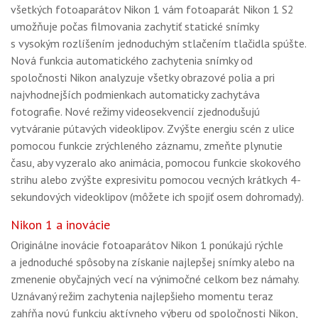
všetkých fotoaparátov Nikon 1 vám fotoaparát Nikon 1 S2
umožňuje počas filmovania zachytiť statické snímky
s vysokým rozlíšením jednoduchým stlačením tlačidla spúšte.
Nová funkcia automatického zachytenia snímky od
spoločnosti Nikon analyzuje všetky obrazové polia a pri
najvhodnejších podmienkach automaticky zachytáva
fotografie. Nové režimy videosekvencií zjednodušujú
vytváranie pútavých videoklipov. Zvýšte energiu scén z ulice
pomocou funkcie zrýchleného záznamu, zmeňte plynutie
času, aby vyzeralo ako animácia, pomocou funkcie skokového
strihu alebo zvýšte expresivitu pomocou vecných krátkych 4-
sekundových videoklipov (môžete ich spojiť osem dohromady).
Nikon 1 a inovácie
Originálne inovácie fotoaparátov Nikon 1 ponúkajú rýchle
a jednoduché spôsoby na získanie najlepšej snímky alebo na
zmenenie obyčajných vecí na výnimočné celkom bez námahy.
Uznávaný režim zachytenia najlepšieho momentu teraz
zahŕňa novú funkciu aktívneho výberu od spoločnosti Nikon,