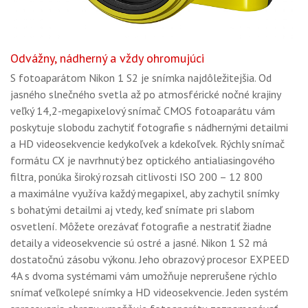
Odvážny, nádherný a vždy ohromujúci
S fotoaparátom Nikon 1 S2 je snímka najdôležitejšia. Od
jasného slnečného svetla až po atmosférické nočné krajiny
veľký 14,2-megapixelový snímač CMOS fotoaparátu vám
poskytuje slobodu zachytiť fotografie s nádhernými detailmi
a HD videosekvencie kedykoľvek a kdekoľvek. Rýchly snímač
formátu CX je navrhnutý bez optického antialiasingového
filtra, ponúka široký rozsah citlivosti ISO 200 – 12 800
a maximálne využíva každý megapixel, aby zachytil snímky
s bohatými detailmi aj vtedy, keď snímate pri slabom
osvetlení. Môžete orezávať fotografie a nestratiť žiadne
detaily a videosekvencie sú ostré a jasné. Nikon 1 S2 má
dostatočnú zásobu výkonu. Jeho obrazový procesor EXPEED
4A s dvoma systémami vám umožňuje neprerušene rýchlo
snímať veľkolepé snímky a HD videosekvencie. Jeden systém