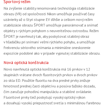
Športový režim
Na zvýšenie stability renomovaná technológia stabilizácie
obrazu (VR) od spoločnosti Nikon umožňuje používať časy
uzávierky až o štyri stupne EV dlhšie a celkom nový režim
stabilizácie obrazu ŠPORT umožňuje panorámovať a snímať
objekty s rýchlym pohybom s neuveriteľnou ostrosťou. Režim
ŠPORT je navrhnutý tak, aby poskytoval stabilný obraz
v hľadáčiku pri snímaní veľmi rýchleho pohybu, a umožňuje
frekvenciu sériového snímania a minimálne oneskorenie
expozície podobné ako v prípade vypnutej stabilizácie obrazu.
Nová optická konštrukcia
Novo navrhnutá optická konštrukcia má 16 prvkov v 12
skupinách vrátane dvoch fluoritových prvkov a dvoch prvkov
zo skla ED. Použitie fluoritu na dva predné prvky znižuje
hmotnosť prednej časti objektívu a posúva ťažisko dozadu,
čím zaručuje pohodlnú manipuláciu a stabilné ovládanie.
Fluoritové prvky tiež poskytujú vysoký optický výkon
a dosahujú vysokú priepustnosť svetla s minimálnou farebnou