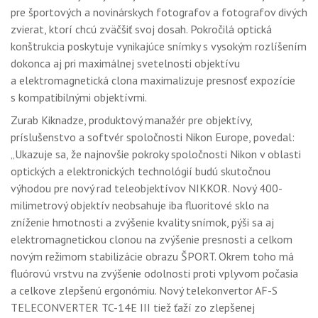
pre športových a novinárskych fotografov a fotografov divých
zvierat, ktorí chcú zväčšiť svoj dosah. Pokročilá optická
konštrukcia poskytuje vynikajúce snímky s vysokým rozlíšením
dokonca aj pri maximálnej svetelnosti objektívu
a elektromagnetická clona maximalizuje presnosť expozície
s kompatibilnými objektívmi.
Zurab Kiknadze, produktový manažér pre objektívy,
príslušenstvo a softvér spoločnosti Nikon Europe, povedal:
„Ukazuje sa, že najnovšie pokroky spoločnosti Nikon v oblasti
optických a elektronických technológií budú skutočnou
výhodou pre nový rad teleobjektívov NIKKOR. Nový 400-
milimetrový objektív neobsahuje iba fluoritové sklo na
zníženie hmotnosti a zvýšenie kvality snímok, pýši sa aj
elektromagnetickou clonou na zvýšenie presnosti a celkom
novým režimom stabilizácie obrazu ŠPORT. Okrem toho má
fluórovú vrstvu na zvýšenie odolnosti proti vplyvom počasia
a celkove zlepšenú ergonómiu. Nový telekonvertor AF-S
TELECONVERTER TC-14E III tiež ťaží zo zlepšenej