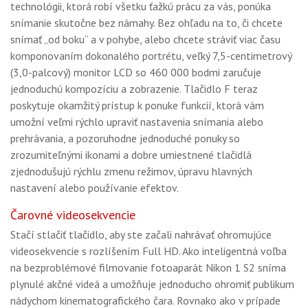
technológii, ktorá robí všetku ťažkú prácu za vás, ponúka
snímanie skutočne bez námahy. Bez ohľadu na to, či chcete
snímať „od boku“ a v pohybe, alebo chcete stráviť viac času
komponovaním dokonalého portrétu, veľký 7,5-centimetrový
(3,0-palcový) monitor LCD so 460 000 bodmi zaručuje
jednoduchú kompozíciu a zobrazenie. Tlačidlo F teraz
poskytuje okamžitý prístup k ponuke funkcií, ktorá vám
umožní veľmi rýchlo upraviť nastavenia snímania alebo
prehrávania, a pozoruhodne jednoduché ponuky so
zrozumiteľnými ikonami a dobre umiestnené tlačidlá
zjednodušujú rýchlu zmenu režimov, úpravu hlavných
nastavení alebo používanie efektov.
Čarovné videosekvencie
Stačí stlačiť tlačidlo, aby ste začali nahrávať ohromujúce
videosekvencie s rozlíšením Full HD. Ako inteligentná voľba
na bezproblémové filmovanie fotoaparát Nikon 1 S2 sníma
plynulé akčné videá a umožňuje jednoducho ohromiť publikum
nádychom kinematografického čara. Rovnako ako v prípade