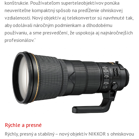
konštrukcie. Používateľom superteleobjektívov ponúka
neuveriteľne kompaktný spôsob na predĺženie ohniskovej
vzdialenosti. Nový objektív aj telekonvertor sú navrhnuté tak,
aby odolávali náročným podmienkam a dlhodobému
používaniu, a sme presvedčení, že uspokoja aj najnáročnejších
profesionálov.“
Rýchle a presné
Rýchly, presný a stabilný – nový objektív NIKKOR s ohniskovou