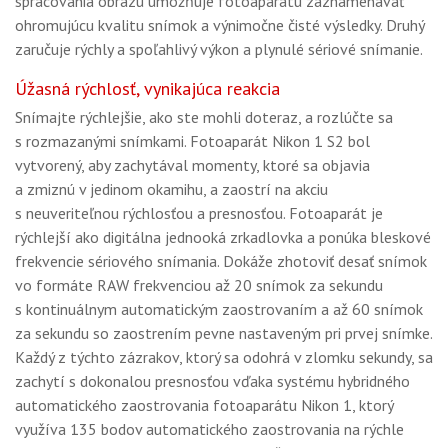
spracovania obrazu umožňuje fotoaparátu zaznamenávať
ohromujúcu kvalitu snímok a výnimočne čisté výsledky. Druhý
zaručuje rýchly a spoľahlivý výkon a plynulé sériové snímanie.
Úžasná rýchlosť, vynikajúca reakcia
Snímajte rýchlejšie, ako ste mohli doteraz, a rozlúčte sa
s rozmazanými snímkami. Fotoaparát Nikon 1 S2 bol
vytvorený, aby zachytával momenty, ktoré sa objavia
a zmiznú v jedinom okamihu, a zaostrí na akciu
s neuveriteľnou rýchlosťou a presnosťou. Fotoaparát je
rýchlejší ako digitálna jednooká zrkadlovka a ponúka bleskové
frekvencie sériového snímania. Dokáže zhotoviť desať snímok
vo formáte RAW frekvenciou až 20 snímok za sekundu
s kontinuálnym automatickým zaostrovaním a až 60 snímok
za sekundu so zaostrením pevne nastaveným pri prvej snímke.
Každý z týchto zázrakov, ktorý sa odohrá v zlomku sekundy, sa
zachytí s dokonalou presnosťou vďaka systému hybridného
automatického zaostrovania fotoaparátu Nikon 1, ktorý
využíva 135 bodov automatického zaostrovania na rýchle