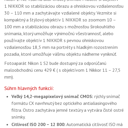
1 NIKKOR so stabilizáciou obrazu a ohniskovou vzdialenosťou
30 – 110 mm a zachytávajte vzdialené objekty. Vezmite si
kompaktný a štýlový objektív 1 NIKKOR so zoomom 10 –
100 mm a stabilizáciou obrazu s možnosťou širokouhlého
snímania, ktorý umožňuje výnimočnú všestrannosť, alebo
používajte objektív 1 NIKKOR s pevnou ohniskovou
vzdialenosťou 18,5 mm na portréty s hladkým rozostrením
pozadia, ktoré umožňuje vášmu objektu nádherne vyniknúť.
Fotoaparát Nikon 1 S2 bude dostupný za odporúčanú
maloobchodnú cenu 429 € ( s objektívom 1 Nikkor 11 – 27,5
mm).
Súhrn hlavných funkcií:
Veľký 14,2-megapixelový snímač CMOS:
rýchly snímač
formátu CX navrhnutý bez optického antialiasingového
filtra. Ostro zachytáva jemné textúry a vytvára čisté ostré
snímky.
Citlivosť ISO 200 – 12 800:
Automatická citlivosť ISO má