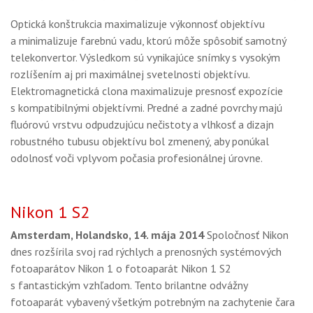
Optická konštrukcia maximalizuje výkonnosť objektívu
a minimalizuje farebnú vadu, ktorú môže spôsobiť samotný
telekonvertor. Výsledkom sú vynikajúce snímky s vysokým
rozlíšením aj pri maximálnej svetelnosti objektívu.
Elektromagnetická clona maximalizuje presnosť expozície
s kompatibilnými objektívmi. Predné a zadné povrchy majú
fluórovú vrstvu odpudzujúcu nečistoty a vlhkosť a dizajn
robustného tubusu objektívu bol zmenený, aby ponúkal
odolnosť voči vplyvom počasia profesionálnej úrovne.
Nikon 1 S2
Amsterdam, Holandsko, 14. mája 2014
Spoločnosť Nikon
dnes rozšírila svoj rad rýchlych a prenosných systémových
fotoaparátov Nikon 1 o fotoaparát Nikon 1 S2
s fantastickým vzhľadom. Tento brilantne odvážny
fotoaparát vybavený všetkým potrebným na zachytenie čara