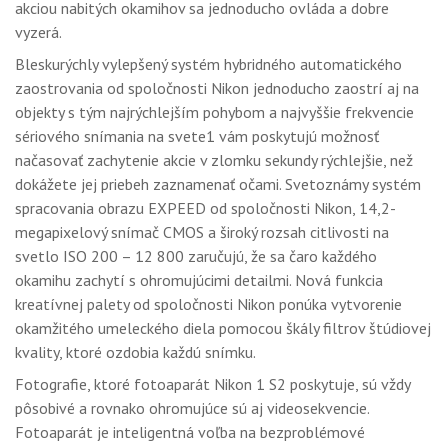
akciou nabitých okamihov sa jednoducho ovláda a dobre
vyzerá.
Bleskurýchly vylepšený systém hybridného automatického
zaostrovania od spoločnosti Nikon jednoducho zaostrí aj na
objekty s tým najrýchlejším pohybom a najvyššie frekvencie
sériového snímania na svete1 vám poskytujú možnosť
načasovať zachytenie akcie v zlomku sekundy rýchlejšie, než
dokážete jej priebeh zaznamenať očami. Svetoznámy systém
spracovania obrazu EXPEED od spoločnosti Nikon, 14,2-
megapixelový snímač CMOS a široký rozsah citlivosti na
svetlo ISO 200 – 12 800 zaručujú, že sa čaro každého
okamihu zachytí s ohromujúcimi detailmi. Nová funkcia
kreatívnej palety od spoločnosti Nikon ponúka vytvorenie
okamžitého umeleckého diela pomocou škály filtrov štúdiovej
kvality, ktoré ozdobia každú snímku.
Fotografie, ktoré fotoaparát Nikon 1 S2 poskytuje, sú vždy
pôsobivé a rovnako ohromujúce sú aj videosekvencie.
Fotoaparát je inteligentná voľba na bezproblémové