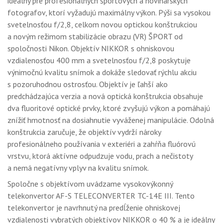
ideálny pre profesionálnych športových a novinárskych
GALÉRIA
fotografov, ktorí vyžadujú maximálny výkon. Pýši sa vysokou
svetelnosťou f/2,8, celkom novou optickou konštrukciou
PORADŇA
a novým režimom stabilizácie obrazu (VR) ŠPORT od
SÚŤAŽE
spoločnosti Nikon. Objektív NIKKOR s ohniskovou
vzdialenosťou 400 mm a svetelnosťou f/2,8 poskytuje
KALENDÁR AKCIÍ
výnimočnú kvalitu snímok a dokáže sledovať rýchlu akciu
s pozoruhodnou ostrosťou. Objektív je ľahší ako
WORKSHOPY
predchádzajúca verzia a nová optická konštrukcia obsahuje
dva fluoritové optické prvky, ktoré zvyšujú výkon a pomáhajú
OBCHOD
znížiť hmotnosť na dosiahnutie vyváženej manipulácie. Odolná
konštrukcia zaručuje, že objektív vydrží nároky
profesionálneho používania v exteriéri a zahŕňa fluórovú
vrstvu, ktorá aktívne odpudzuje vodu, prach a nečistoty
a nemá negatívny vplyv na kvalitu snímok.
Spoločne s objektívom uvádzame vysokovýkonný
telekonvertor AF-S TELECONVERTER TC-14E III. Tento
telekonvertor je navrhnutý na predĺženie ohniskovej
vzdialenosti vybratých objektívov NIKKOR o 40 % a je ideálny