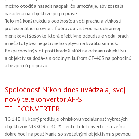
možno otočiť a nasadiť naopak, čo umožňuje, aby zostala
nasadená na objektíve pri preprave.
Telo má konštrukciu s odolnosťou voči prachu a vlhkosti
profesionálnej úrovne s fluórovou vrstvou na ochrannej
meniskovej šošovke, ktorá efektívne odpudzuje vodu, prach
a nečistoty bez negatívneho vplyvu na kvalitu snímok.
Bezpečnostný slot proti krádeži slúži na ochranu objektívu
a objektív sa dodáva s odolným kufrom CT-405 na pohodlnú
a bezpečnú prepravu.
Spoločnosť Nikon dnes uvádza aj svoj
nový telekonvertor AF-S
TELECONVERTER
TC-14E III, ktorý predlžuje ohniskovú vzdialenosť vybratých
objektívov NIKKOR o 40 %. Tento telekonvertor sa veľmi
dobre hodí na používanie so svetelnými objektívmi s pevnou