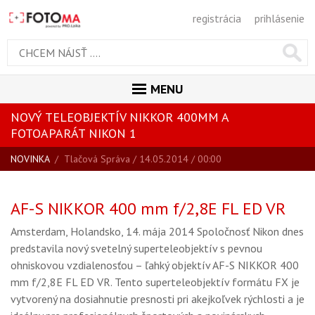
registrácia
prihlásenie
MENU
NOVÝ TELEOBJEKTÍV NIKKOR 400MM A
ÚVOD
FOTOAPARÁT NIKON 1
MAGAZÍN
NOVINKA
/
Tlačová Správa
/ 14.05.2014 / 00:00
VŠETKY ČLÁNKY
RECENZIE
AF-S NIKKOR 400 mm f/2,8E FL ED VR
NOVINKY
Amsterdam, Holandsko, 14. mája 2014 Spoločnosť Nikon dnes
predstavila nový svetelný superteleobjektív s pevnou
BLOG
ohniskovou vzdialenosťou – ľahký objektív AF-S NIKKOR 400
SPRIEVODCA KÚPOU
mm f/2,8E FL ED VR. Tento superteleobjektív formátu FX je
ŠKOLA FOTOGRAFIE
vytvorený na dosiahnutie presnosti pri akejkoľvek rýchlosti a je