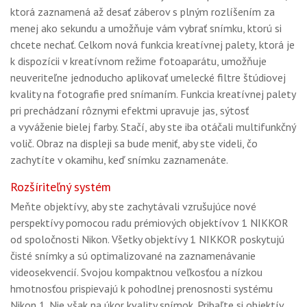
ktorá zaznamená až desať záberov s plným rozlíšením za
menej ako sekundu a umožňuje vám vybrať snímku, ktorú si
chcete nechať. Celkom nová funkcia kreatívnej palety, ktorá je
k dispozícii v kreatívnom režime fotoaparátu, umožňuje
neuveriteľne jednoducho aplikovať umelecké filtre štúdiovej
kvality na fotografie pred snímaním. Funkcia kreatívnej palety
pri prechádzaní rôznymi efektmi upravuje jas, sýtosť
a vyváženie bielej farby. Stačí, aby ste iba otáčali multifunkčný
volič. Obraz na displeji sa bude meniť, aby ste videli, čo
zachytíte v okamihu, keď snímku zaznamenáte.
Rozšíriteľný systém
Meňte objektívy, aby ste zachytávali vzrušujúce nové
perspektívy pomocou radu prémiových objektívov 1 NIKKOR
od spoločnosti Nikon. Všetky objektívy 1 NIKKOR poskytujú
čisté snímky a sú optimalizované na zaznamenávanie
videosekvencií. Svojou kompaktnou veľkosťou a nízkou
hmotnosťou prispievajú k pohodlnej prenosnosti systému
Nikon 1. Nie však na úkor kvality snímok. Pribaľte si objektív