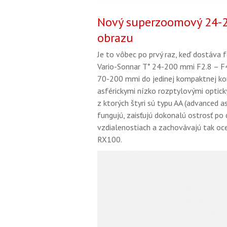
Nový superzoomový 24-2
obrazu
Je to vôbec po prvý raz, keď dostáva
Vario-Sonnar T* 24-200 mmi F2.8 – F4
70-200 mmi do jedinej kompaktnej konš
asférickymi nízko rozptylovými optick
z ktorých štyri sú typu AA (advanced a
fungujú, zaisťujú dokonalú ostrosť po 
vzdialenostiach a zachovávajú tak oc
RX100.