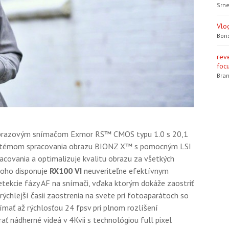
Srne
Vlo
Bori
rev
focu
Bran
obrazovým snímačom Exmor RS™ CMOS typu 1.0 s 20,1
stémom spracovania obrazu BIONZ X™ s pomocným LSI
racovania a optimalizuje kvalitu obrazu za všetkých
toho disponuje
RX100 VI
neuveriteľne efektívnym
ekcie fázy AF na snímači, vďaka ktorým dokáže zaostriť
ajrýchlejší časii zaostrenia na svete pri fotoaparátoch so
mať až rýchlosťou 24 fpsv pri plnom rozlíšení
ť nádherné videá v 4Kvii s technológiou full pixel