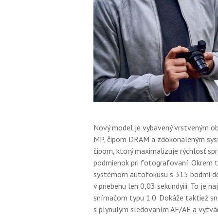
Nový model je vybavený vrstveným 
MP, čipom DRAM a zdokonaleným sy
čipom, ktorý maximalizuje rýchlosť sp
podmienok pri fotografovaní. Okrem 
systémom autofokusu s 315 bodmi det
v priebehu len 0,03 sekundyiii. To je n
snímačom typu 1.0. Dokáže taktiež sní
s plynulým sledovaním AF/AE a vytvára