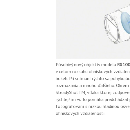
Pôsobivý nový objektív modelu
RX100
v celom rozsahu ohniskových vzdialen
bokeh. Pri snímaní rýchlo sa pohybujú
rozmazania a mnoho ďalšieho. Okrem 
SteadyShotTM, vďaka ktorej zodpoveda
rýchlejším vi. To pomáha predchádzať 
fotografovaní s nízkou hladinou osvet
ohniskových vzdialeností.