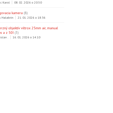
c Karol
08. 02. 2026 o 20:50
govacia kamera
(8)
s Halabrin
21. 01. 2026 o 18:36
erzný objektív viltrox 25mm air, manual
s a z 50I
(3)
islav .
16. 01. 2026 o 14:10