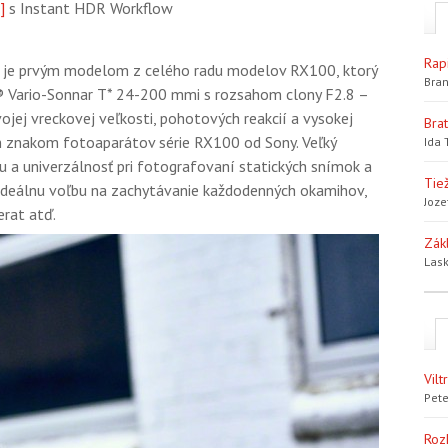
]
s Instant HDR Workflow
Rap
je prvým modelom z celého radu modelov RX100, ktorý
Bran
 Vario-Sonnar T* 24-200 mmi s rozsahom clony F2.8 –
ojej vreckovej veľkosti, pohotových reakcií a vysokej
Bra
ým znakom fotoaparátov série RX100 od Sony. Veľký
Ida 
 a univerzálnosť pri fotografovaní statických snímok a
Tiež
 ideálnu voľbu na zachytávanie každodenných okamihov,
Joze
erat atď.
Zák
Lask
Vil
Pete
Roz