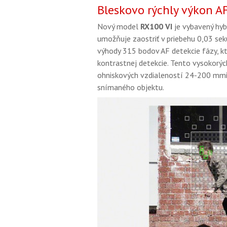
Bleskovo rýchly výkon AF
Nový model
RX
100 VI
je vybavený hyb
umožňuje zaostriť v priebehu 0,03 seku
výhody 315 bodov AF detekcie fázy, kt
kontrastnej detekcie. Tento vysokorý
ohniskových vzdialeností 24-200 mmi a
snímaného objektu.