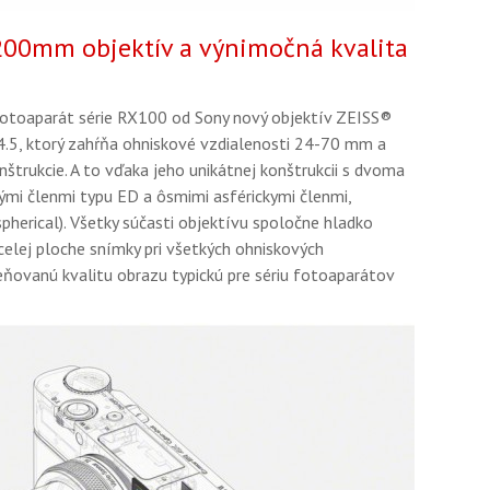
00mm objektív a výnimočná kvalita
 fotoaparát série RX100 od Sony nový objektív ZEISS®
.5, ktorý zahŕňa ohniskové vzdialenosti 24-70 mm a
trukcie. A to vďaka jeho unikátnej konštrukcii s dvoma
ými členmi typu ED a ôsmimi asférickymi členmi,
spherical). Všetky súčasti objektívu spoločne hladko
celej ploche snímky pri všetkých ohniskových
eňovanú kvalitu obrazu typickú pre sériu fotoaparátov