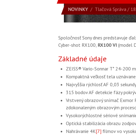
NOVINKY
/
Tlačová Správa
/ 18
Spoločnosť Sony dnes predstavuje ďa
Cyber-shot RX100,
RX100 VI
(model 
Základné údaje
ZEISS® Vario-Sonnar T* 24-200 
Kompaktná veľkosť tela uznávane
Najvyššia rýchlosť AF 0,03 sekund
315 bodov AF detekcie fázy pokrý
Vrstvený obrazový snímač Exmor
zdokonaleným obrazovým proces
Vysokorýchlostné sériové snímanie
Optická stabilizácia obrazu zodpov
Nahrávanie 4K
[7]
filmov vo vysoko