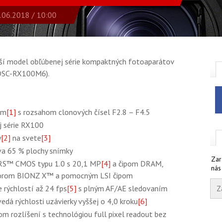
.06.2018 / 10:00
lší model obľúbenej série kompaktných fotoaparátov
DSC-RX100M6).
mm
[1]
s rozsahom clonových čísel F2.8 – F4.5
j série RX100
y
[2]
na svete
[3]
va 65 % plochy snímky
Zar
 RS™ CMOS typu 1.0 s 20,1 MP
[4]
a čipom DRAM,
nás
orom BIONZ X™ a pomocným LSI čipom
 rýchlostí až 24 fps
[5]
s plným AF/AE sledovaním
edá rýchlosti uzávierky vyššej o 4,0 kroku
[6]
m rozlíšení s technológiou full pixel readout bez