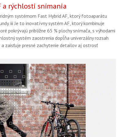
 a rýchlosti snímania
ridným systémom Fast Hybrid AF, ktorý fotoaparátu
ndy. iii Je to inovatívny systém AF, ktorý kombinuje
oré pokrývajú približne 65 % plochy snímača, s výhodami
chlostný systém zaostrenia dopĺňa univerzálny rozsah
 zaisťuje presné zachytenie detailov aj ostrosť