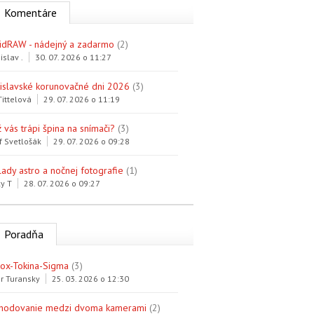
Komentáre
idRAW - nádejný a zadarmo
(2)
islav .
30. 07. 2026 o 11:27
tislavské korunovačné dni 2026
(3)
Tittelová
29. 07. 2026 o 11:19
 vás trápi špina na snímači?
(3)
f Svetlošák
29. 07. 2026 o 09:28
lady astro a nočnej fotografie
(1)
y T
28. 07. 2026 o 09:27
Poradňa
trox-Tokina-Sigma
(3)
r Turansky
25. 03. 2026 o 12:30
hodovanie medzi dvoma kamerami
(2)