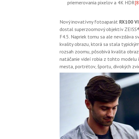
priemerovania pixelov a 4K HDR
[8
Nový inovatívny fotoaparát
RX100 VI
dostal superzoomový objektív ZEISS®
F4.5. Napriek tomu sa ale nevzdáva sv
kvality obrazu, ktorá sa stala typick
rozsah zoomu, pôsobivá kvalita obrazu
natáčanie videí robia z tohto modelu
mesta, portrétov, športu, divokých zvi