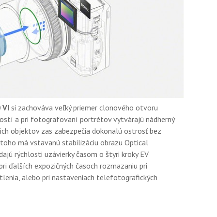
 VI
si zachováva veľký priemer clonového otvoru
ostí a pri fotografovaní portrétov vytvárajú nádherný
cich objektov zas zabezpečia dokonalú ostrosť bez
toho má vstavanú stabilizáciu obrazu Optical
jú rýchlosti uzávierky časom o štyri kroky EV
pri ďalších expozičných časoch rozmazaniu pri
lenia, alebo pri nastaveniach telefotografických