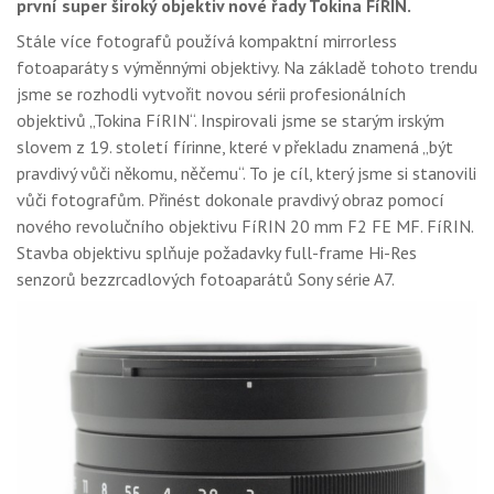
první super široký objektiv nové řady Tokina FíRIN.
GALÉRIA
Stále více fotografů používá kompaktní mirrorless
PORADŇA
fotoaparáty s výměnnými objektivy. Na základě tohoto trendu
jsme se rozhodli vytvořit novou sérii profesionálních
SÚŤAŽE
objektivů „Tokina FíRIN“. Inspirovali jsme se starým irským
slovem z 19. století fírinne, které v překladu znamená „být
KALENDÁR AKCIÍ
pravdivý vůči někomu, něčemu“. To je cíl, který jsme si stanovili
WORKSHOPY
vůči fotografům. Přinést dokonale pravdivý obraz pomocí
nového revolučního objektivu FíRIN 20 mm F2 FE MF. FíRIN.
OBCHOD
Stavba objektivu splňuje požadavky full-frame Hi-Res
senzorů bezzrcadlových fotoaparátů Sony série A7.