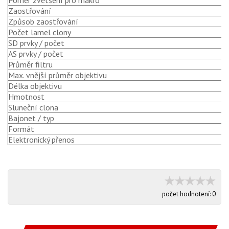
Poměr zvětšení pro makro
1
Zaostřování
M
Způsob zaostřování
I
Počet lamel clony
9
SD prvky / počet
a
AS prvky / počet
a
Průměr filtru
6
Max. vnější průměr objektivu
6
Délka objektivu
8
Hmotnost
4
Sluneční clona
B
Bajonet / typ
S
Formát
f
Elektronický přenos
a
počet hodnotení:
0