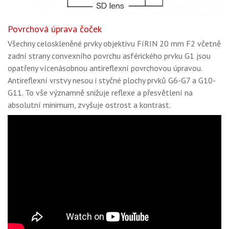
Povrchová úprava čoček
Všechny celoskleněné prvky objektivu FíRIN 20 mm F2 včetně
zadní strany convexního povrchu asférického prvku G1 jsou
opatřeny vícenásobnou antireflexní povrchovou úpravou.
Antireflexní vrstvy nesou i styčné plochy prvků G6-G7 a G10-
G11. To vše významně snižuje reflexe a přesvětlení na
absolutní minimum, zvyšuje ostrost a kontrast.