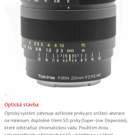
Optická stavba
Optický systém zahrnuje asférické prvky pro snížení aberace
na minimum, doplněné třemi SD prvky (Super-low Dispersion),
které odstraňují chromatickou vadu. Použitím dvou
celoskleněných asférických prvků v kombinaci se třemi