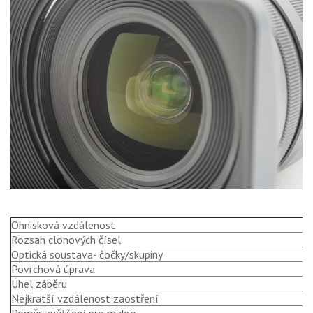
Ohnisková vzdálenost
2
Rozsah clonových čísel
f
Optická soustava- čočky/skupiny
1
Povrchová úprava
M
Úhel záběru
9
Nejkratší vzdálenost zaostření
0