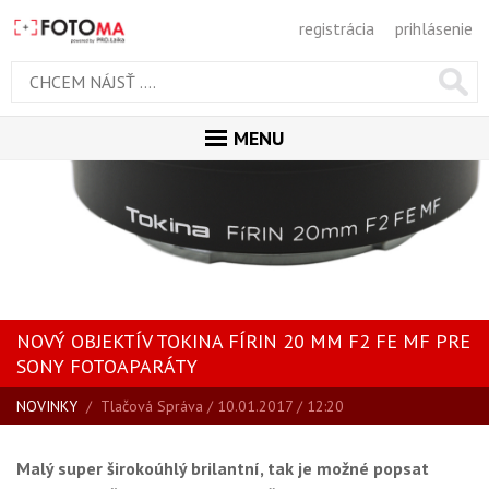
registrácia
prihlásenie
MENU
ÚVOD
MAGAZÍN
VŠETKY ČLÁNKY
RECENZIE
NOVÝ OBJEKTÍV TOKINA FÍRIN 20 MM F2 FE MF PRE
NOVINKY
SONY FOTOAPARÁTY
BLOG
NOVINKY
/
Tlačová Správa
/ 10.01.2017 / 12:20
SPRIEVODCA KÚPOU
ŠKOLA FOTOGRAFIE
Malý super širokoúhlý brilantní, tak je možné popsat