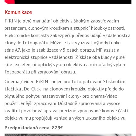
Komunikace
FíRIN je plně manuální objektiv s širokým zaostřovacím
prstencem, clonovým kroužkem a stupnicí hloubky ostrosti.
Elektronické kontakty zabezpečují přenos údajů vzdálenosti a
clony do fotoaparátu. Můžete tak využívat výhody funkcí
série A7, jako je stabilizace v 5 osách obrazu, MF assist a
elektronická stupnice vzdáleností. Získáte oba klady v plné
síle: excelentní optický výkon objektivu a mimořádný výkon
fotoaparátu při zpracování obrazu.
Cinema / video FíRIN - nejen pro fotografování. Stisknutím
tlačítka „De-Click“ na clonovém kroužku objektiv přejde do
plynulého pohybu nastavování clony - pro cinema/video
použití. Vnější zpracování Důkladně zpracovaná a vysoce
kvalitní povrchová úprava, precizně zpracované kovové části
objektivu mu propůjčují vzhled a výkon luxusního objektivu.
Predpokladaná cena: 829€