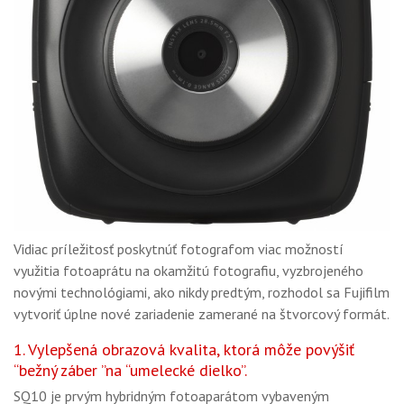
Vidiac príležitosť poskytnúť fotografom viac možností
využitia fotoaprátu na okamžitú fotografiu, vyzbrojeného
novými technológiami, ako nikdy predtým, rozhodol sa Fujifilm
vytvoriť úplne nové zariadenie zamerané na štvorcový formát.
1. Vylepšená obrazová kvalita, ktorá môže povýšiť
“bežný záber ”na “umelecké dielko”.
SQ10 je prvým hybridným fotoaparátom vybaveným