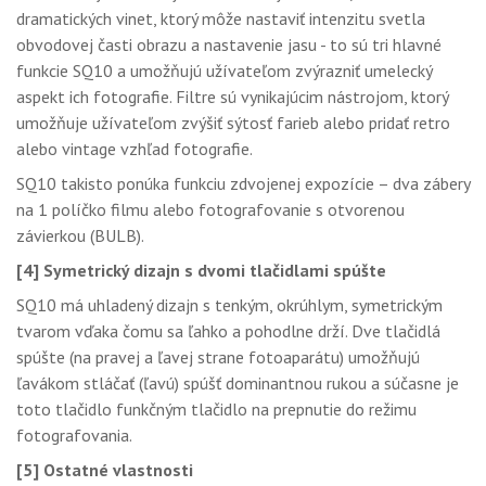
dramatických vinet, ktorý môže nastaviť intenzitu svetla
obvodovej časti obrazu a nastavenie jasu - to sú tri hlavné
funkcie SQ10 a umožňujú užívateľom zvýrazniť umelecký
aspekt ich fotografie. Filtre sú vynikajúcim nástrojom, ktorý
umožňuje užívateľom zvýšiť sýtosť farieb alebo pridať retro
alebo vintage vzhľad fotografie.
SQ10 takisto ponúka funkciu zdvojenej expozície – dva zábery
na 1 políčko filmu alebo fotografovanie s otvorenou
závierkou (BULB).
[4] Symetrický dizajn s dvomi tlačidlami spúšte
SQ10 má uhladený dizajn s tenkým, okrúhlym, symetrickým
tvarom vďaka čomu sa ľahko a pohodlne drží. Dve tlačidlá
spúšte (na pravej a ľavej strane fotoaparátu) umožňujú
ľavákom stláčať (ľavú) spúšť dominantnou rukou a súčasne je
toto tlačidlo funkčným tlačidlo na prepnutie do režimu
fotografovania.
[5] Ostatné vlastnosti