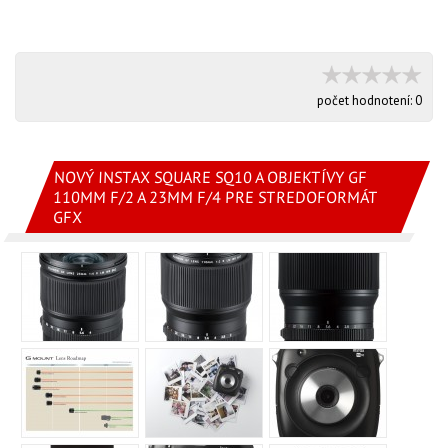
počet hodnotení:
0
NOVÝ INSTAX SQUARE SQ10 A OBJEKTÍVY GF
110MM F/2 A 23MM F/4 PRE STREDOFORMÁT
GFX