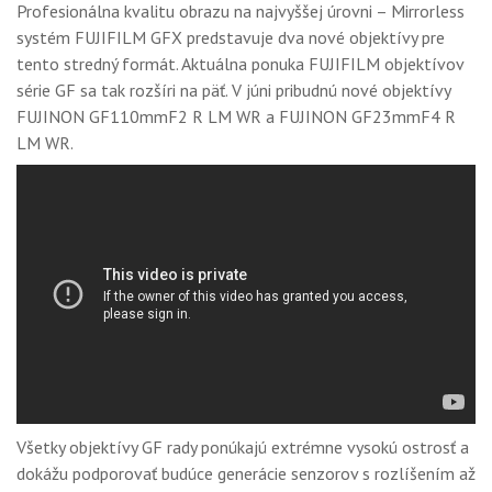
Profesionálna kvalitu obrazu na najvyššej úrovni – Mirrorless
systém FUJIFILM GFX predstavuje dva nové objektívy pre
tento stredný formát. Aktuálna ponuka FUJIFILM objektívov
série GF sa tak rozšíri na päť. V júni pribudnú nové objektívy
FUJINON GF110mmF2 R LM WR a FUJINON GF23mmF4 R
LM WR.
Všetky objektívy GF rady ponúkajú extrémne vysokú ostrosť a
dokážu podporovať budúce generácie senzorov s rozlíšením až