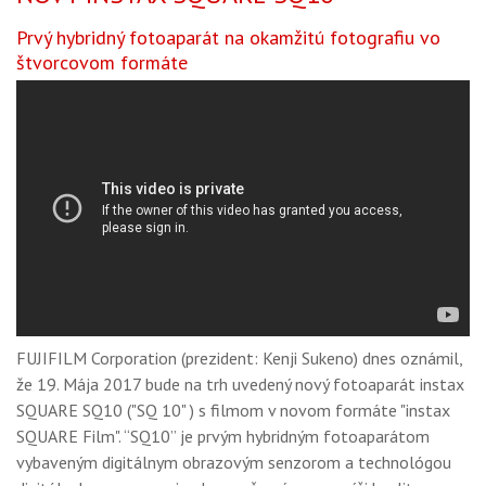
GALÉRIA
Prvý hybridný fotoaparát na okamžitú fotografiu vo
PORADŇA
štvorcovom formáte
SÚŤAŽE
KALENDÁR AKCIÍ
WORKSHOPY
OBCHOD
FUJIFILM Corporation (prezident: Kenji Sukeno) dnes oznámil,
že 19. Mája 2017 bude na trh uvedený nový fotoaparát instax
SQUARE SQ10 ("SQ 10" ) s filmom v novom formáte "instax
SQUARE Film". “SQ10” je prvým hybridným fotoaparátom
vybaveným digitálnym obrazovým senzorom a technológou