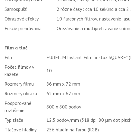
Samospúšť
2 rôzne časy : cca 10 sekúnd a cca 2 s
Obrazové efekty
10 farebných filtrov, nastavenie jasu 
Fukcie prehrávania
Orezávanie a multiprehrávanie snímok
Film a tlač
Film
FUJIFILM Instant Film “instax SQUARE” (P
Počet filmov v
10
kazete
Rozmery filmu
86 mm x 72 mm
Rozmery obrazu
62 mm x 62 mm
Podporované
800 x 800 bodov
rozlíšenie
Typ tlače
12.5 bodov/mm (318 dpi, 80 μm dot pitch)
Tlačové hladiny
256 hladín na farbu (RGB)