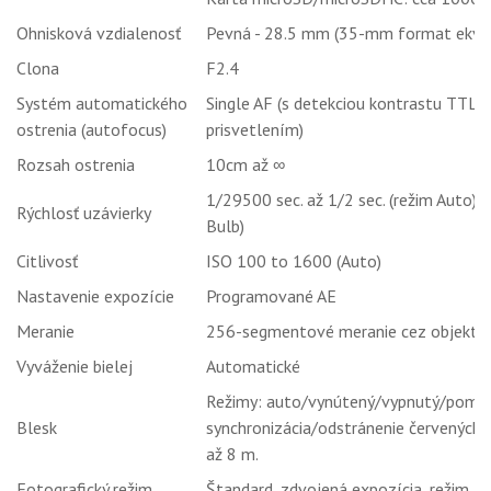
Ohnisková vzdialenosť
Pevná - 28.5 mm (35-mm format ekviv
Clona
F2.4
Systém automatického
Single AF (s detekciou kontrastu TTL, 
ostrenia (autofocus)
prisvetlením)
Rozsah ostrenia
10cm až ∞
1/29500 sec. až 1/2 sec. (režim Auto),
Rýchlosť uzávierky
Bulb)
Citlivosť
ISO 100 to 1600 (Auto)
Nastavenie expozície
Programované AE
Meranie
256-segmentové meranie cez objektív 
Vyváženie bielej
Automatické
Režimy: auto/vynútený/vypnutý/poma
Blesk
synchronizácia/odstránenie červených o
až 8 m.
Fotografický režim
Štandard, zdvojená expozícia, režim B