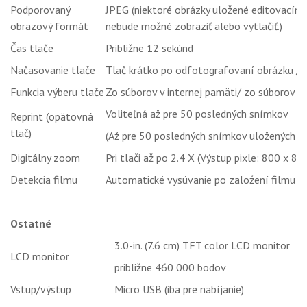
Podporovaný
JPEG (niektoré obrázky uložené editovací
obrazový formát
nebude možné zobraziť alebo vytlačiť.)
Čas tlače
Približne 12 sekúnd
Načasovanie tlače
Tlač krátko po odfotografovaní obrázku / 
Funkcia výberu tlače
Zo súborov v internej pamäti/ zo súborov n
Voliteľná až pre 50 posledných snímkov
Reprint (opätovná
tlač)
(Až pre 50 posledných snímkov uložených v hi
Digitálny zoom
Pri tlači až po 2.4 X (Výstup pixle: 800 x 80
Detekcia filmu
Automatické vysúvanie po zaloźení filmu
Ostatné
3.0-in. (7.6 cm) TFT color LCD monitor
LCD monitor
približne 460 000 bodov
Vstup/výstup
Micro USB (iba pre nabíjanie)