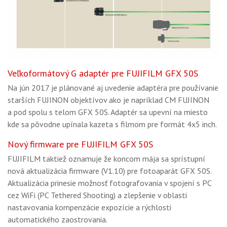
Veľkoformátový G adaptér pre FUJIFILM GFX 50S
Na jún 2017 je plánované aj uvedenie adaptéra pre používanie
starších FUJINON objektívov ako je napríklad CM FUJINON
a pod spolu s telom GFX 50S. Adaptér sa upevní na miesto
kde sa pôvodne upínala kazeta s filmom pre formát 4x5 inch.
Nový firmware pre FUJIFILM GFX 50S
FUJIFILM taktiež oznamuje že koncom mája sa sprístupní
nová aktualizácia firmware (V1.10) pre fotoaparát GFX 50S.
Aktualizácia prinesie možnosť fotografovania v spojení s PC
cez WiFi (PC Tethered Shooting) a zlepšenie v oblasti
nastavovania kompenzácie expozície a rýchlosti
automatického zaostrovania.