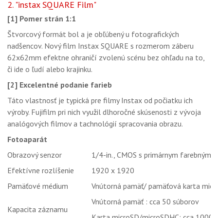
2. "instax SQUARE Film"
[1] Pomer strán 1:1
Štvorcový formát bol a je obľúbený u fotografických
nadšencov. Nový film Instax SQUARE s rozmerom záberu
62x62mm efektne ohraničí zvolenú scénu bez ohľadu na to,
či ide o ľudí alebo krajinku.
[2] Excelentné podanie farieb
Táto vlastnosť je typická pre filmy Instax od počiatku ich
výroby. Fujifilm pri nich využil dlhoročné skúsenosti z vývoja
analógových filmov a tachnológií spracovania obrazu.
Fotoaparát
Obrazový senzor
1/4-in., CMOS s primárnym farebným f
Efektívne rozlíšenie
1920 x 1920
Pamäťové médium
Vnútorná pamäť/ pamäťová karta mic
Vnútorná pamäť : cca 50 súborov
Kapacita záznamu
Karta microSD/microSDHC: cca 1000 sú