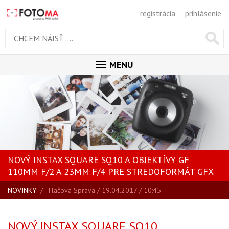
registrácia
prihlásenie
MENU
ÚVOD
MAGAZÍN
VŠETKY ČLÁNKY
RECENZIE
NOVÝ INSTAX SQUARE SQ10 A OBJEKTÍVY GF
NOVINKY
110MM F/2 A 23MM F/4 PRE STREDOFORMÁT GFX
BLOG
NOVINKY
/
Tlačová Správa
/ 19.04.2017 / 10:45
SPRIEVODCA KÚPOU
ŠKOLA FOTOGRAFIE
NOVÝ INSTAX SQUARE SQ10