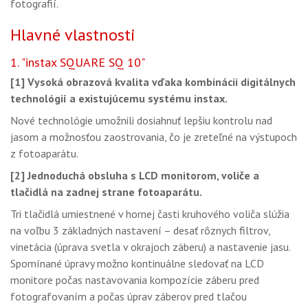
fotografií.
Hlavné vlastnosti
1. "instax SQUARE SQ 10"
[1] Vysoká obrazová kvalita vďaka kombinácii digitálnych
technológií a existujúcemu systému instax.
Nové technológie umožnili dosiahnuť lepšiu kontrolu nad
jasom a možnosťou zaostrovania, čo je zreteľné na výstupoch
z fotoaparátu.
[2] Jednoduchá obsluha s
LCD monitorom, voliče a
tlačidlá na zadnej strane fotoaparátu.
Tri tlačidlá umiestnené v hornej časti kruhového voliča slúžia
na voľbu 3 základných nastavení – desať rôznych filtrov,
vinetácia (úprava svetla v okrajoch záberu) a nastavenie jasu.
Spomínané úpravy možno kontinuálne sledovať na LCD
monitore počas nastavovania kompozície záberu pred
fotografovaním a počas úprav záberov pred tlačou