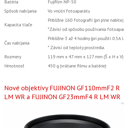
Batéria
Fujifilm NP-50
Spôsob nabíjania
Vo vnútri fotoaparátu
Približne 160 fotografií (pri plne nabitej ba
Kapacita tlače
*Závisí od spôsobu používania fotoaparát
Približne 3 až 4 hodiny (pri použití 0.5A US
Čas nabíjania
* Závisí od teploty prostredia.
Rozmery
119 mm x 47 mm x 127 mm (Š x H x V)
Hmotnosť
450 g (vrátane filmu a batérie)
Nové objektívy FUJINON GF110mmF2 R
LM WR a FUJINON GF23mmF4 R LM WR