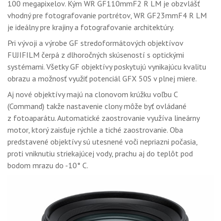
100 megapixelov. Kým WR GF110mmF2 R LM je obzvlášť
vhodný pre fotografovanie portrétov, WR GF23mmF4 R LM
je ideálny pre krajiny a fotografovanie architektúry.
Pri vývoji a výrobe GF stredoformátových objektívov
FUJIFILM čerpá z dlhoročných skúseností s optickými
systémami. Všetky GF objektívy poskytujú vynikajúcu kvalitu
obrazu a možnosť využiť potenciál GFX 50S v plnej miere.
Aj nové objektívy majú na clonovom krúžku voľbu C
(Command) takže nastavenie clony môže byť ovládané
z fotoaparátu. Automatické zaostrovanie využíva lineárny
motor, ktorý zaisťuje rýchle a tiché zaostrovanie. Oba
predstavené objektívy sú utesnené voči nepriazni počasia,
proti vniknutiu striekajúcej vody, prachu aj do teplôt pod
bodom mrazu do -10° C.