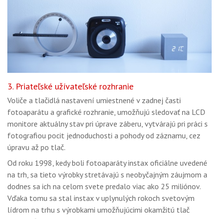
3. Priateľské užívateľské rozhranie
Voliče a tlačidlá nastavení umiestnené v zadnej časti
fotoaparátu a grafické rozhranie, umožňujú sledovať na LCD
monitore aktuálny stav pri úprave záberu, vytvárajú pri práci s
fotografiou pocit jednoduchosti a pohody od záznamu, cez
úpravu až po tlač.
Od roku 1998, kedy boli fotoaparáty instax oficiálne uvedené
na trh, sa tieto výrobky stretávajú s neobyčajným záujmom a
dodnes sa ich na celom svete predalo viac ako 25 miliónov.
Vďaka tomu sa stal instax v uplynulých rokoch svetovým
lídrom na trhu s výrobkami umožňujúcimi okamžitú tlač