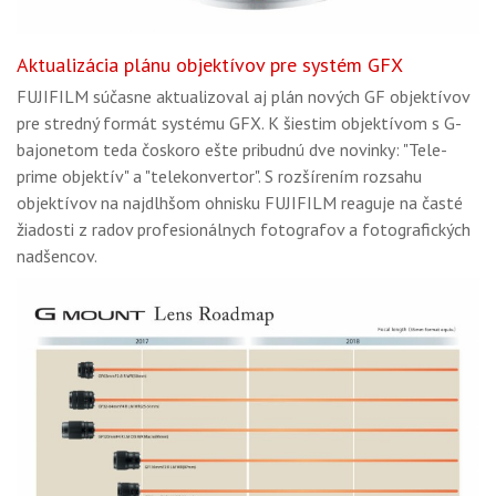
Aktualizácia plánu objektívov pre systém GFX
FUJIFILM súčasne aktualizoval aj plán nových GF objektívov
pre stredný formát systému GFX. K šiestim objektívom s G-
bajonetom teda čoskoro ešte pribudnú dve novinky: "Tele-
prime objektív" a "telekonvertor". S rozšírením rozsahu
objektívov na najdlhšom ohnisku FUJIFILM reaguje na časté
žiadosti z radov profesionálnych fotografov a fotografických
nadšencov.