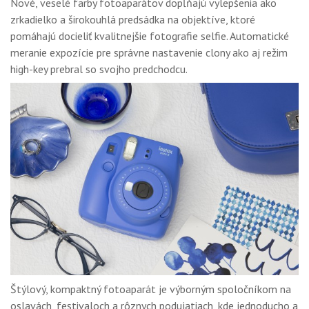
Nové, veselé farby fotoaparátov dopĺňajú vylepšenia ako
zrkadielko a širokouhlá predsádka na objektíve, ktoré
pomáhajú docieliť kvalitnejšie fotografie selfie. Automatické
meranie expozície pre správne nastavenie clony ako aj režim
high-key prebral so svojho predchodcu.
Štýlový, kompaktný fotoaparát je výborným spoločníkom na
oslavách, festivaloch a rôznych podujatiach, kde jednoducho a