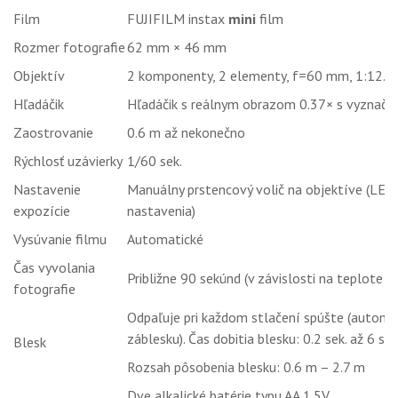
Film
FUJIFILM instax
mini
film
Rozmer fotografie
62 mm × 46 mm
Objektív
2 komponenty, 2 elementy, f=60 mm, 1:12.7
Hľadáčik
Hľadáčik s reálnym obrazom 0.37× s vyznače
Zaostrovanie
0.6 m až nekonečno
Rýchlosť uzávierky
1/60 sek.
Nastavenie
Manuálny prstencový volič na objektíve (LED
expozície
nastavenia)
Vysúvanie filmu
Automatické
Čas vyvolania
Približne 90 sekúnd (v závislosti na teplote ok
fotografie
Odpaľuje pri každom stlačení spúšte (automat
záblesku). Čas dobitia blesku: 0.2 sek. až 6 sek.
Blesk
Rozsah pôsobenia blesku: 0.6 m – 2.7 m
Dve alkalické batérie typu AA 1.5V