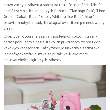
hravo zachytí zábavu a radosť na retro fotografiách. Mini 9
prichádza v piatich trendových farbách: “Flamingo Pink”, “Lime
Green”, “Cobalt Blue”, “Smoky White” a “Ice Blue” , ktoré
oslovia mnohých mladých fotografov s citom pre neobyčajný
dizajn.
Okamžitá fotografia zažíva v posledných rokoch výrazný
nárast popularity a našla si svojich prívržencov vo všetkých
vekových kategóriách. Každý záber je unikátny a zachytáva
jedinečný okamžik, a stáva sa príťažlivejší ako more
editovateľných digitálnych záberov.