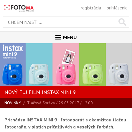
registrácia
prihlásenie
MENU
ÚVOD
MAGAZÍN
VŠETKY ČLÁNKY
RECENZIE
NOVÝ FUJIFILM INSTAX MINI 9
NOVINKY
NOVINKY
/
Tlačová Správa
/ 29.03.2017 / 12:00
BLOG
SPRIEVODCA KÚPOU
Prichádza I
NSTAX
MINI 9 -
fotoaparát s okamžitou tlačou
ŠKOLA FOTOGRAFIE
fotografie, v piatich príťažlivých a veselých farbách.