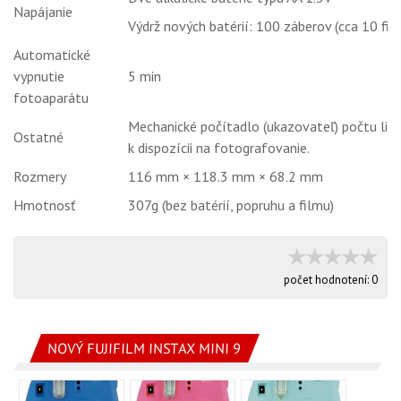
Napájanie
Výdrž nových batérií: 100 záberov (cca 10 fil
Automatické
vypnutie
5 min
fotoaparátu
Mechanické počítadlo (ukazovateľ) počtu list
Ostatné
k dispozícii na fotografovanie.
Rozmery
116 mm × 118.3 mm × 68.2 mm
Hmotnosť
307g (bez batérií, popruhu a filmu)
počet hodnotení:
0
NOVÝ FUJIFILM INSTAX MINI 9