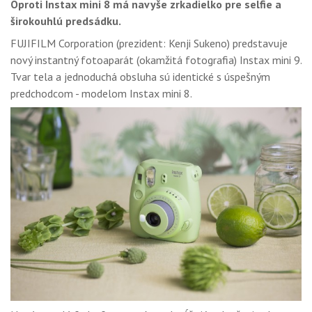
Oproti Instax mini 8 má navyše zrkadielko pre selfie a
GALÉRIA
širokouhlú predsádku.
PORADŇA
FUJIFILM Corporation (prezident: Kenji Sukeno) predstavuje
nový instantný fotoaparát (okamžitá fotografia) Instax mini 9.
SÚŤAŽE
Tvar tela a jednoduchá obsluha sú identické s úspešným
predchodcom - modelom Instax mini 8.
KALENDÁR AKCIÍ
WORKSHOPY
OBCHOD