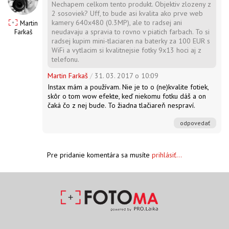
Nechapem celkom tento produkt. Objektiv zlozeny z
2 sosoviek? Uff, to bude asi kvalita ako prve web
kamery 640x480 (0.3MP), ale to radsej ani
Martin
neudavaju a spravia to rovno v piatich farbach. To si
Farkaš
radsej kupim mini-tlaciaren na baterky za 100 EUR s
WiFi a vytlacim si kvalitnejsie fotky 9x13 hoci aj z
telefonu.
Martin Farkaš
/
31. 03. 2017 o 10:09
Instax mám a používam. Nie je to o (ne)kvalite fotiek,
skôr o tom wow efekte, keď niekomu fotku dáš a on
čaká čo z nej bude. To žiadna tlačiareň nespraví.
odpovedať
Pre pridanie komentára sa musíte
prihlásiť...