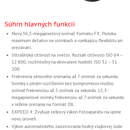
Súhrn hlavných funkcií
Nový 36,3-megapixelový snímač formátu FX: Ponúka
maximum detailov na snímkach a vynikajúcu flexibilitu pri
orezávaní.
Ultraširoká citlivosť na svetlo: Rozsah citlivosti ISO 64 –
12 800, rozšíriteľný na ekvivalent hodnôt ISO 32 – 51
200.
Frekvencia sériového snímania až 7 snímok za sekundu:
Snímky s plným rozlíšením bez kompromisov možno
snímať frekvenciou až 5 snímok za sekundu. 15,3-
megapixelové snímky frekvenciou až 7 snímok za sekundu
v režime orezania na formát DX.
EXPEED 4: Zvyšuje celkový výkon fotoaparátu na úplne
novú úroveň.
Výkon automatického zaostrovania hodný vlajkovej lode: