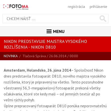
registrácia
prihlásenie
MENU
NIKON PREDSTAVUJE MAJSTRA VYSOKÉHO
ÚVOD
ROZLÍŠENIA - NIKON D810
MAGAZÍN
NOVINKA
/
Tlačová Správa
/ 26.06.2014 / 00:00
VŠETKY ČLÁNKY
Amsterdam, Holandsko, 26. júna 2014 -
RECENZIE
Spoločnosť Nikon
dnes predstavila fotoaparát D810, nového majstra vysokého
NOVINKY
rozlíšenia, ktorý je pripravený na všetko. Tento pozoruhodne
BLOG
všestranný 36,3-megapixelový fotoaparát prekoná všetky
očakávania, ktoré ste kedy mali – od jemných textúr až po
SPRIEVODCA KÚPOU
veľmi rýchly pohyb.
ŠKOLA FOTOGRAFIE
Úplne prepracovaný fotoaparát D810 ponúka neporovnateľnú