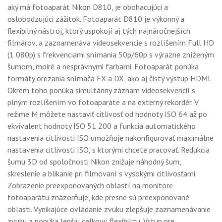
aký má fotoaparát Nikon D810, je obohacujúci a
oslobodzujúci zážitok. Fotoaparát D810 je výkonný a
flexibilný nástroj, ktorý uspokojí aj tých najnáročnejších
filmárov, a zaznamenáva videosekvencie s rozlíšením Full HD
(1 080p) s frekvenciami snímania 50p/60p s výrazne zníženým
šumom, moiré a nesprávnymi farbami. Fotoaparát ponúka
formáty orezania snímača FX a DX, ako aj čistý výstup HDMI.
Okrem toho ponúka simultánny záznam videosekvencií s
plným rozlíšením vo fotoaparáte a na externý rekordér. V
režime M môžete nastaviť citlivosť od hodnoty ISO 64 až po
ekvivalent hodnoty ISO 51 200 a funkcia automatického
nastavenia citlivosti ISO umožňuje nakonfigurovať maximálne
nastavenia citlivosti ISO, s ktorými chcete pracovať. Redukcia
šumu 3D od spoločnosti Nikon znižuje náhodný šum,
skreslenie a blikanie pri filmovaní s vysokými citlivosťami.
Zobrazenie preexponovaných oblastí na monitore
fotoaparátu znázorňuje, kde presne sú preexponované
oblasti. Vynikajúce ovládanie zvuku zlepšuje zaznamenávanie
zvuku a ponúka lepšiu celkovú flexibilitu. Vstup pre