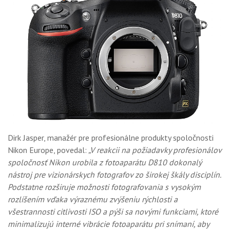
Dirk Jasper, manažér pre profesionálne produkty spoločnosti
Nikon Europe, povedal:
„V reakcii na požiadavky profesionálov
spoločnosť Nikon urobila z fotoaparátu D810 dokonalý
nástroj pre vizionárskych fotografov zo širokej škály disciplín.
Podstatne rozširuje možnosti fotografovania s vysokým
rozlíšením vďaka výraznému zvýšeniu rýchlosti a
všestrannosti citlivosti ISO a pýši sa novými funkciami, ktoré
minimalizujú interné vibrácie fotoaparátu pri snímaní, aby