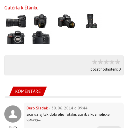
Galéria k článku
počet hodnotení:
0
KOMENTÁRE
Duro Sladek
/
30. 06. 2014 o 09:44
sice uz aj tak dobreho fotaku, ale iba kozmeticke
upravy...
Duro