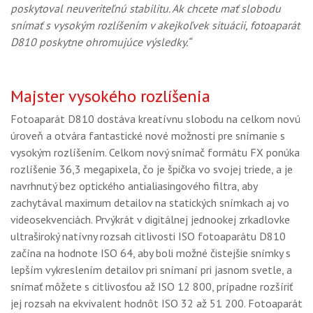
poskytoval neuveriteľnú stabilitu. Ak chcete mať slobodu
snímať s vysokým rozlíšením v akejkoľvek situácii, fotoaparát
D810 poskytne ohromujúce výsledky.“
Majster vysokého rozlíšenia
Fotoaparát D810 dostáva kreatívnu slobodu na celkom novú
úroveň a otvára fantastické nové možnosti pre snímanie s
vysokým rozlíšením. Celkom nový snímač formátu FX ponúka
rozlíšenie 36,3 megapixela, čo je špička vo svojej triede, a je
navrhnutý bez optického antialiasingového filtra, aby
zachytával maximum detailov na statických snímkach aj vo
videosekvenciách. Prvýkrát v digitálnej jednookej zrkadlovke
ultraširoký natívny rozsah citlivosti ISO fotoaparátu D810
začína na hodnote ISO 64, aby boli možné čistejšie snímky s
lepším vykreslením detailov pri snímaní pri jasnom svetle, a
snímať môžete s citlivosťou až ISO 12 800, prípadne rozšíriť
jej rozsah na ekvivalent hodnôt ISO 32 až 51 200. Fotoaparát