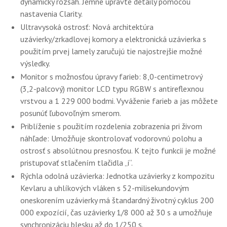
dynamický rozsah. Jemne upravte detaily pomocou
nastavenia Clarity.
Ultravysoká ostrosť: Nová architektúra
uzávierky/zrkadlovej komory a elektronická uzávierka s
použitím prvej lamely zaručujú tie najostrejšie možné
výsledky.
Monitor s možnosťou úpravy farieb: 8,0-centimetrový
(3,2-palcový) monitor LCD typu RGBW s antireflexnou
vrstvou a 1 229 000 bodmi. Vyváženie farieb a jas môžete
posunúť ľubovoľným smerom.
Priblíženie s použitím rozdelenia zobrazenia pri živom
náhľade: Umožňuje skontrolovať vodorovnú polohu a
ostrosť s absolútnou presnosťou. K tejto funkcii je možné
pristupovať stlačením tlačidla „i“.
Rýchla odolná uzávierka: Jednotka uzávierky z kompozitu
Kevlaru a uhlíkových vláken s 52-milisekundovým
oneskorením uzávierky má štandardný životný cyklus 200
000 expozícií, čas uzávierky 1/8 000 až 30 s a umožňuje
synchronizáciu blesku až do 1/250 s.