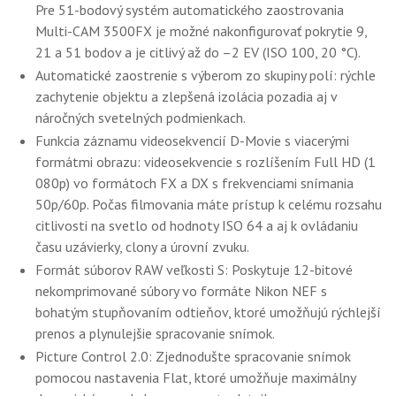
Pre 51-bodový systém automatického zaostrovania
Multi-CAM 3500FX je možné nakonfigurovať pokrytie 9,
21 a 51 bodov a je citlivý až do –2 EV (ISO 100, 20 °C).
Automatické zaostrenie s výberom zo skupiny polí: rýchle
zachytenie objektu a zlepšená izolácia pozadia aj v
náročných svetelných podmienkach.
Funkcia záznamu videosekvencií D-Movie s viacerými
formátmi obrazu: videosekvencie s rozlíšením Full HD (1
080p) vo formátoch FX a DX s frekvenciami snímania
50p/60p. Počas filmovania máte prístup k celému rozsahu
citlivosti na svetlo od hodnoty ISO 64 a aj k ovládaniu
času uzávierky, clony a úrovní zvuku.
Formát súborov RAW veľkosti S: Poskytuje 12-bitové
nekomprimované súbory vo formáte Nikon NEF s
bohatým stupňovaním odtieňov, ktoré umožňujú rýchlejší
prenos a plynulejšie spracovanie snímok.
Picture Control 2.0: Zjednodušte spracovanie snímok
pomocou nastavenia Flat, ktoré umožňuje maximálny