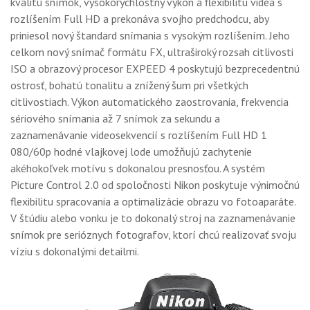
kvalitu snímok, vysokorýchlostný výkon a flexibilitu videa s
GALÉRIA
rozlíšením Full HD a prekonáva svojho predchodcu, aby
priniesol nový štandard snímania s vysokým rozlíšením. Jeho
PORADŇA
celkom nový snímač formátu FX, ultraširoký rozsah citlivosti
SÚŤAŽE
ISO a obrazový procesor EXPEED 4 poskytujú bezprecedentnú
ostrosť, bohatú tonalitu a znížený šum pri všetkých
KALENDÁR AKCIÍ
citlivostiach. Výkon automatického zaostrovania, frekvencia
sériového snímania až 7 snímok za sekundu a
WORKSHOPY
zaznamenávanie videosekvencií s rozlíšením Full HD 1
OBCHOD
080/60p hodné vlajkovej lode umožňujú zachytenie
akéhokoľvek motívu s dokonalou presnosťou. A systém
Picture Control 2.0 od spoločnosti Nikon poskytuje výnimočnú
flexibilitu spracovania a optimalizácie obrazu vo fotoaparáte.
V štúdiu alebo vonku je to dokonalý stroj na zaznamenávanie
snímok pre serióznych fotografov, ktorí chcú realizovať svoju
víziu s dokonalými detailmi.