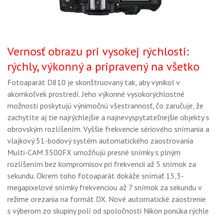
Vernosť obrazu pri vysokej rýchlosti:
rýchly, výkonný a pripravený na všetko
Fotoaparát D810 je skonštruovaný tak, aby vynikol v
akomkoľvek prostredí. Jeho výkonné vysokorýchlostné
možnosti poskytujú výnimočnú všestrannosť, čo zaručuje, že
zachytíte aj tie najrýchlejšie a najnevyspytateľnejšie objekty s
obrovským rozlíšením. Vyššie frekvencie sériového snímania a
vlajkový 51-bodový systém automatického zaostrovania
Multi-CAM 3500FX umožňujú presné snímky s plným
rozlíšením bez kompromisov pri frekvencii až 5 snímok za
sekundu. Okrem toho fotoaparát dokáže snímať 15,3-
megapixelové snímky frekvenciou až 7 snímok za sekundu v
režime orezania na formát DX. Nové automatické zaostrenie
s výberom zo skupiny polí od spoločnosti Nikon ponúka rýchle