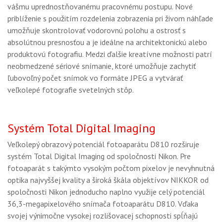
vášmu uprednostňovanému pracovnému postupu. Nové
priblíženie s použitím rozdelenia zobrazenia pri živom náhľade
umožňuje skontrolovať vodorovnú polohu a ostrosť s
absolútnou presnosťou a je ideálne na architektonickú alebo
produktovú fotografiu. Medzi ďalšie kreatívne možnosti patrí
neobmedzené sériové snímanie, ktoré umožňuje zachytiť
ľubovoľný počet snímok vo formáte JPEG a vytvárať
veľkolepé fotografie svetelných stôp.
Systém Total Digital Imaging
Veľkolepý obrazový potenciál fotoaparátu D810 rozširuje
systém Total Digital Imaging od spoločnosti Nikon. Pre
fotoaparát s takýmto vysokým počtom pixelov je nevyhnutná
optika najvyššej kvality a široká škála objektívov NIKKOR od
spoločnosti Nikon jednoducho naplno využije celý potenciál
36,3-megapixelového snímača fotoaparátu D810. Vďaka
svojej výnimočne vysokej rozlišovacej schopnosti spĺňajú