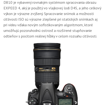
D810 je vybavený rovnakým systémom spracovania obrazu
EXPEED 4, aký je použitý vo vlajkovej lodi D4S, a jeho celkový
výkon je výrazne zvýšený. Spracovanie snímok a možnosti
citlivosti ISO sú výrazne zlepšené pri statických snímkach aj
pri videu vďaka novým sofistikovaným algoritmom, ktoré
umožňujú pozoruhodnú ostrosť a rozšírené stupňovanie
odtieňov s pocitom reálnej hĺbky v celom rozsahu citlivosti.