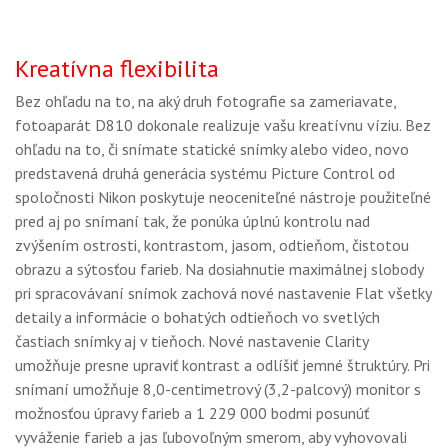
Kreatívna flexibilita
Bez ohľadu na to, na aký druh fotografie sa zameriavate,
fotoaparát D810 dokonale realizuje vašu kreatívnu víziu. Bez
ohľadu na to, či snímate statické snímky alebo video, novo
predstavená druhá generácia systému Picture Control od
spoločnosti Nikon poskytuje neoceniteľné nástroje použiteľné
pred aj po snímaní tak, že ponúka úplnú kontrolu nad
zvýšením ostrosti, kontrastom, jasom, odtieňom, čistotou
obrazu a sýtosťou farieb. Na dosiahnutie maximálnej slobody
pri spracovávaní snímok zachová nové nastavenie Flat všetky
detaily a informácie o bohatých odtieňoch vo svetlých
častiach snímky aj v tieňoch. Nové nastavenie Clarity
umožňuje presne upraviť kontrast a odlíšiť jemné štruktúry. Pri
snímaní umožňuje 8,0-centimetrový (3,2-palcový) monitor s
možnosťou úpravy farieb a 1 229 000 bodmi posunúť
vyváženie farieb a jas ľubovoľným smerom, aby vyhovovali