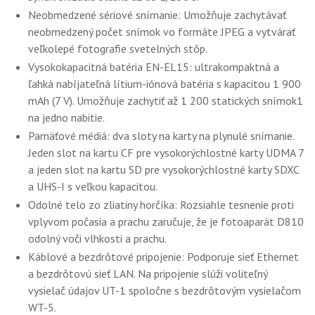
Neobmedzené sériové snímanie: Umožňuje zachytávať
neobmedzený počet snímok vo formáte JPEG a vytvárať
veľkolepé fotografie svetelných stôp.
Vysokokapacitná batéria EN-EL15: ultrakompaktná a
ľahká nabíjateľná lítium-iónová batéria s kapacitou 1 900
mAh (7 V). Umožňuje zachytiť až 1 200 statických snímok1
na jedno nabitie.
Pamäťové médiá: dva sloty na karty na plynulé snímanie.
Jeden slot na kartu CF pre vysokorýchlostné karty UDMA 7
a jeden slot na kartu SD pre vysokorýchlostné karty SDXC
a UHS-I s veľkou kapacitou.
Odolné telo zo zliatiny horčíka: Rozsiahle tesnenie proti
vplyvom počasia a prachu zaručuje, že je fotoaparát D810
odolný voči vlhkosti a prachu.
Káblové a bezdrôtové pripojenie: Podporuje sieť Ethernet
a bezdrôtovú sieť LAN. Na pripojenie slúži voliteľný
vysielač údajov UT-1 spoločne s bezdrôtovým vysielačom
WT-5.