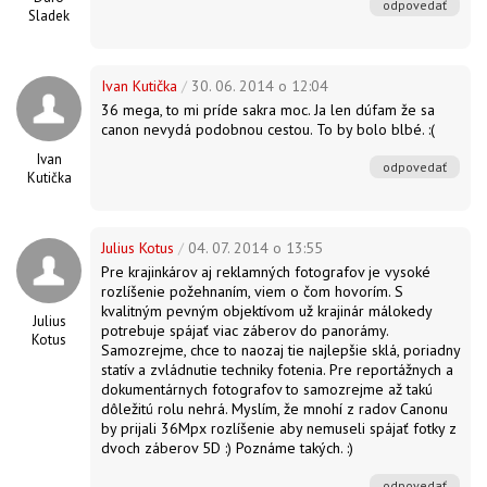
odpovedať
Sladek
Ivan Kutička
/
30. 06. 2014 o 12:04
36 mega, to mi príde sakra moc. Ja len dúfam že sa
canon nevydá podobnou cestou. To by bolo blbé. :(
Ivan
odpovedať
Kutička
Julius Kotus
/
04. 07. 2014 o 13:55
Pre krajinkárov aj reklamných fotografov je vysoké
rozlíšenie požehnaním, viem o čom hovorím. S
kvalitným pevným objektívom už krajinár málokedy
Julius
potrebuje spájať viac záberov do panorámy.
Kotus
Samozrejme, chce to naozaj tie najlepšie sklá, poriadny
statív a zvládnutie techniky fotenia. Pre reportážnych a
dokumentárnych fotografov to samozrejme až takú
dôležitú rolu nehrá. Myslím, že mnohí z radov Canonu
by prijali 36Mpx rozlíšenie aby nemuseli spájať fotky z
dvoch záberov 5D :) Poznáme takých. :)
odpovedať