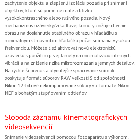
zachytenie objektu a zlepšenú izoláciu pozadia pri snímaní
objektov, ktoré sú pomerne malé a blízko
vysokokontrastného alebo rušivého pozadia. Nový
mechanizmus uzávierky/zrkadlovej komory znižuje chvenie
obrazu na dosiahnutie stabilného obrazu v hľadáčiku s
minimálnym stmavnutím hľadáčika počas snímania vysokou
frekvenciou. Môžete tiež aktivovať novú elektronickú
uzávierku s použitím prvej lamely na minimalizáciu interných
vibrácií a na zníženie rizika mikrorozmazania jemných detailov.
Na rýchlejší prenos a plynulejšie spracovanie snímok
poskytuje formát súborov RAW veľkosti S od spoločnosti
Nikon 12-bitové nekomprimované súbory vo formáte Nikon
NEF s bohatým stupňovaním odtieňov.
Sloboda záznamu kinematografických
videosekvencií
Snímanie videosekvencií pomocou fotoaparátu s výkonom,