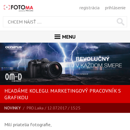
registrácia
prihlásenie
MENU
ÚVOD
MAGAZÍN
VŠETKY ČLÁNKY
RECENZIE
HĽADÁME KOLEGU. MARKETINGOVÝ PRACOVNÍK S
NOVINKY
GRAFIKOU
BLOG
NOVINKY
/
PRO.Laika
/ 12.07.2017 / 15:25
SPRIEVODCA KÚPOU
ŠKOLA FOTOGRAFIE
Milí priatelia fotografie,