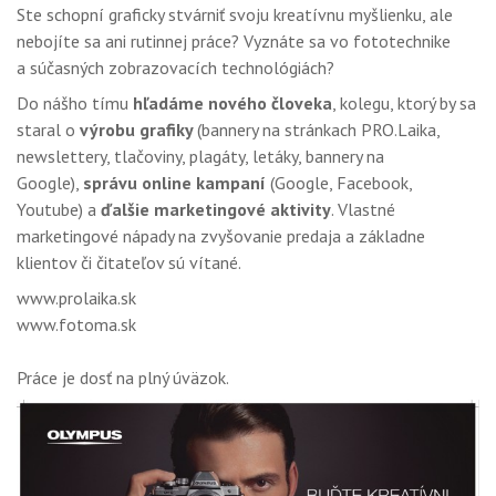
GALÉRIA
Ste schopní graficky stvárniť svoju kreatívnu myšlienku, ale
nebojíte sa ani rutinnej práce? Vyznáte sa vo fototechnike
PORADŇA
a súčasných zobrazovacích technológiách?
Do nášho tímu
hľadáme nového človeka
, kolegu, ktorý by sa
SÚŤAŽE
staral o
výrobu grafiky
(bannery na stránkach PRO.Laika,
KALENDÁR AKCIÍ
newslettery, tlačoviny, plagáty, letáky, bannery na
Google),
správu online kampaní
(Google, Facebook,
WORKSHOPY
Youtube) a
ďalšie marketingové aktivity
. Vlastné
marketingové nápady na zvyšovanie predaja a základne
OBCHOD
klientov či čitateľov sú vítané.
www.prolaika.sk
www.fotoma.sk
Práce je dosť na plný úväzok.