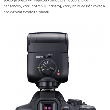
850D
je preto vynikajúcou voľbou pre fotografických
nadšencov, ktorí potrebujú prístroj, ktorý ich bude inšpirovať a
poskytovať tvorivú slobodu.