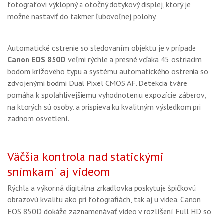
fotografovi výklopný a otočný dotykový displej, ktorý je
možné nastaviť do takmer ľubovoľnej polohy.
Automatické ostrenie so sledovaním objektu je v prípade
Canon EOS 850D
veľmi rýchle a presné vďaka 45 ostriacim
bodom krížového typu a systému automatického ostrenia so
zdvojenými bodmi Dual Pixel CMOS AF. Detekcia tváre
pomáha k spoľahlivejšiemu vyhodnoteniu expozície záberov,
na ktorých sú osoby, a prispieva ku kvalitným výsledkom pri
zadnom osvetlení.
Väčšia kontrola nad statickými
snímkami aj videom
Rýchla a výkonná digitálna zrkadlovka poskytuje špičkovú
obrazovú kvalitu ako pri fotografiách, tak aj u videa. Canon
EOS 850D dokáže zaznamenávať video v rozlíšení Full HD so