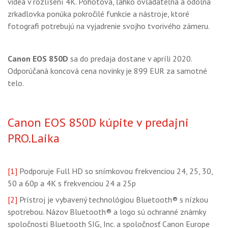
videá v rozlíšení 4K. Pohotová, ľahko ovládateľná a odolná
zrkadlovka ponúka pokročilé funkcie a nástroje, ktoré
fotografi potrebujú na vyjadrenie svojho tvorivého zámeru.
Canon EOS 850D
sa do predaja dostane v apríli 2020.
Odporúčaná koncová cena novinky je 899 EUR za samotné
telo.
Canon EOS 850D kúpite v predajni
PRO.Laika
[1]
Podporuje Full HD so snímkovou frekvenciou 24, 25, 30,
50 a 60p a 4K s frekvenciou 24 a 25p
[2]
Prístroj je vybavený technológiou Bluetooth® s nízkou
spotrebou. Názov Bluetooth® a logo sú ochranné známky
spoločnosti Bluetooth SIG, Inc. a spoločnosť Canon Europe