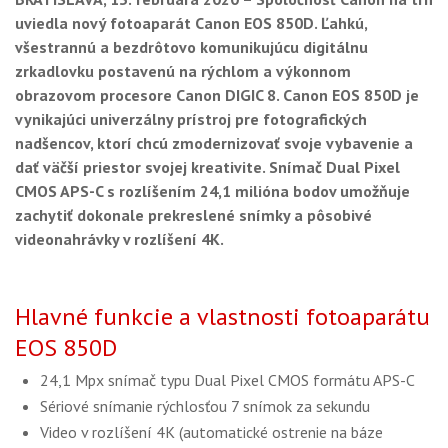
GALÉRIA
uviedla nový fotoaparát Canon EOS 850D. Ľahkú,
všestrannú a bezdrôtovo komunikujúcu digitálnu
PORADŇA
zrkadlovku postavenú na rýchlom a výkonnom
SÚŤAŽE
obrazovom procesore Canon DIGIC 8. Canon EOS 850D je
vynikajúci univerzálny prístroj pre fotografických
KALENDÁR AKCIÍ
nadšencov, ktorí chcú zmodernizovať svoje vybavenie a
dať väčší priestor svojej kreativite. Snímač Dual Pixel
WORKSHOPY
CMOS APS-C s rozlíšením 24,1 milióna bodov umožňuje
zachytiť dokonale prekreslené snímky a pôsobivé
OBCHOD
videonahrávky v rozlíšení 4K.
Hlavné funkcie a vlastnosti fotoaparátu
EOS 850D
24,1 Mpx snímač typu Dual Pixel CMOS formátu APS-C
Sériové snímanie rýchlosťou 7 snímok za sekundu
Video v rozlíšení 4K (automatické ostrenie na báze