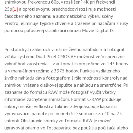
snímkovou frekvencou 60p, v rozlíšení 4K pri frekvencii
25p
[1]
a oproti svojmu predchodcovi rozširuje možnosti
časozberného záznamu a automatického výberu scény.
Prístroj eliminuje typické chvenie a trasenie pri natáčaní z ruky
pomocou päťosovej stabilizácii obrazu Movie Digital IS.
Pri statických záberoch v režime živého náhľadu má fotograf
vďaka systému Dual Pixel CMOS AF možnosť veľmi precízne
vybrať bod zaostrenia – v automatickom režime zo 143 bodov
a v manuálnom režime z 3975 bodov. Funkcia vzdialeného
živého náhľadu dáva fotografom širšie možnosti kontroly nad
snímkou, vrátane diaľkovej spúšte a náhľadu na smartfóne. Pri
zázname do formátu RAW môže fotograf využiť všetky
informácie zachytené snímačom. Formát C-RAW produkuje
súbory menšej veľkosti a takmer zdvojnásobuje kapacitu
vyrovnávacej pamäte pre nepretržité snímanie zo 40 na 75
snímok. Obstaranie snímky vo formáte RAW je možné
upravovať priamo vo fotoaparáte bez použitia počítača alebo