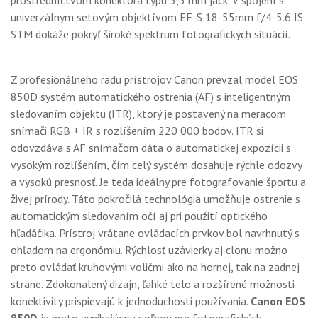
prostredníctvom konektora typu 3,5 mm jack. V spojení s
univerzálnym setovým objektívom EF-S 18-55mm f/4-5.6 IS
STM dokáže pokryť široké spektrum fotografických situácií.
Z profesionálneho radu prístrojov Canon prevzal model EOS
850D systém automatického ostrenia (AF) s inteligentným
sledovaním objektu (ITR), ktorý je postavený na meracom
snímači RGB + IR s rozlíšením 220 000 bodov. ITR si
odovzdáva s AF snímačom dáta o automatickej expozícii s
vysokým rozlíšením, čím celý systém dosahuje rýchle odozvy
a vysokú presnosť. Je teda ideálny pre fotografovanie športu a
živej prírody. Táto pokročilá technológia umožňuje ostrenie s
automatickým sledovaním očí aj pri použití optického
hľadáčika. Prístroj vrátane ovládacích prvkov bol navrhnutý s
ohľadom na ergonómiu. Rýchlosť uzávierky aj clonu možno
preto ovládať kruhovými voličmi ako na hornej, tak na zadnej
strane. Zdokonalený dizajn, ľahké telo a rozšírené možnosti
konektivity prispievajú k jednoduchosti používania.
Canon EOS