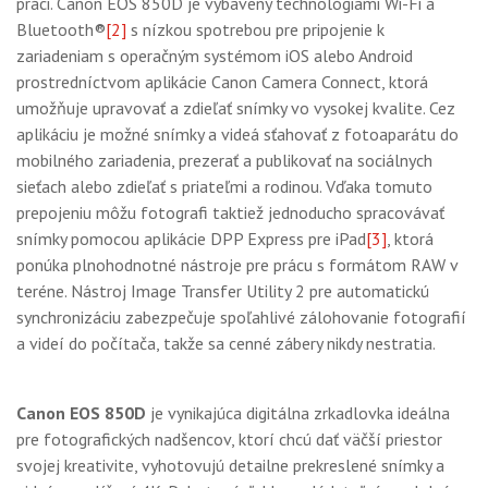
práci. Canon EOS 850D je vybavený technológiami Wi-Fi a
Bluetooth®
[2]
s nízkou spotrebou pre pripojenie k
zariadeniam s operačným systémom iOS alebo Android
prostredníctvom aplikácie Canon Camera Connect, ktorá
umožňuje upravovať a zdieľať snímky vo vysokej kvalite. Cez
aplikáciu je možné snímky a videá sťahovať z fotoaparátu do
mobilného zariadenia, prezerať a publikovať na sociálnych
sieťach alebo zdieľať s priateľmi a rodinou. Vďaka tomuto
prepojeniu môžu fotografi taktiež jednoducho spracovávať
snímky pomocou aplikácie DPP Express pre iPad
[3]
, ktorá
ponúka plnohodnotné nástroje pre prácu s formátom RAW v
teréne. Nástroj Image Transfer Utility 2 pre automatickú
synchronizáciu zabezpečuje spoľahlivé zálohovanie fotografií
a videí do počítača, takže sa cenné zábery nikdy nestratia.
Canon EOS 850D
je vynikajúca digitálna zrkadlovka ideálna
pre fotografických nadšencov, ktorí chcú dať väčší priestor
svojej kreativite, vyhotovujú detailne prekreslené snímky a