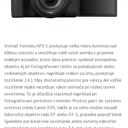
Snímač formátu APS-C poskytuje veľkú mieru kontroly nad
hĺbkou ostrosti a umožňuje robiť ostré snímky s príjemne
mäkkým pozadím, ktoré dáva priestor vyniknúť snímanému
objektu. Aj pri fotografovaní rýchlo sa pohybujúcich alebo
vzdialených objektov, napríklad vtákov za letu, poskytuje
rozlíšenie 24,1 Mpx dostatočný priestor pre výrezy. Ani vyššie
rozlíšenie nijako neznižuje výkon snímača pri nízkej úrovni
osvetlenia. To je dôležitá vlastnosť napríklad pri
fotografovaní portrétov v interiéri. Prístroj patrí do systému
svetovej triedy Canon EOS, takže je na neho možné nasadiť
ľubovoľný objektív radu EF alebo EF-S, prípadne pripojiť blesk
Speedlite pre kreatívne osvetlenie alebo externý mikrofón