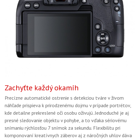
Zachyťte každý okamih
Precízne automatické ostrenie s detekciou tváre v živom
náhľade prispieva k prirodzenému dojmu v prípade portrétov,
kde detailne prekreslené oči osobu oživujú. Jednoduché je aj
presné sledovanie objektu v pohybe, a to vďaka sériovému
snímaniu rýchlosťou 7 snímok za sekundu. Flexibilitu pri
komponovaní kreatívnych záberov aj z náročných uhlov dáva