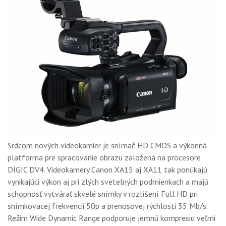
Srdcom nových videokamier je snímač HD CMOS a výkonná
platforma pre spracovanie obrazu založená na procesore
DIGIC DV4. Videokamery Canon XA15 aj XA11 tak ponúkajú
vynikajúci výkon aj pri zlých svetelných podmienkach a majú
schopnosť vytvárať skvelé snímky v rozlíšení Full HD pri
snímkovacej frekvencii 50p a prenosovej rýchlosti 35 Mb/s.
Režim Wide Dynamic Range podporuje jemnú kompresiu veľmi