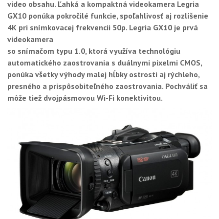
video obsahu. Ľahká a kompaktná videokamera Legria
GX10 ponúka pokročilé funkcie, spoľahlivosť aj rozlíšenie
4K pri snímkovacej frekvencii 50p. Legria GX10 je prvá
videokamera
so snímačom typu 1.0, ktorá využíva technológiu
automatického zaostrovania s duálnymi pixelmi CMOS,
ponúka všetky výhody malej hĺbky ostrosti aj rýchleho,
presného a prispôsobiteľného zaostrovania. Pochváliť sa
môže tiež dvojpásmovou Wi-Fi konektivitou.