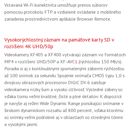
Vstavaná Wi-Fi konektivita umožňuje prenos súborov
pomocou protokolu FTP a vzdialené ovládanie z mobilného
zariadenia prostredníctvom aplikácie Browser Remote.
Vysokorýchlostný záznam na pamäťové karty SD v
rozlíšení 4K UHD/50p
Videokamery XF405 a XF400 vytvárajú záznam vo formátoch
MP4 v rozlíšení UHD/50P a XF-AVC
1
(rýchlosťou 150 Mb/s).
Poradia si aj s kontinuálnymi spomalenými zábermi rýchlosťou
až 100 snímok za sekundu. Spojenie snímača CMOS typu 1,0 s
dvojicou obrazových procesorov DIGIC DV 6 zaisťuje
videokamera nízky šum a vysokú citlivosť. Výsledné zábery sú
vďaka tomu veľmi kvalitné, čisté a plné detailov. K dispozícii
je navyše aj režim Wide Dynamic Range ponúkajúci snímanie v
širokom dynamickom rozsahu až 800 percent, vďaka ktorému
sú snímky veľmi podrobné aj v oblastiach so strednými tónmi
a vysokými jasmi.