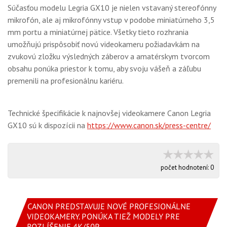
Súčasťou modelu Legria GX10 je nielen vstavaný stereofónny
mikrofón, ale aj mikrofónny vstup v podobe miniatúrneho 3,5
mm portu a miniatúrnej pätice. Všetky tieto rozhrania
umožňujú prispôsobiť novú videokameru požiadavkám na
zvukovú zložku výsledných záberov a amatérskym tvorcom
obsahu ponúka priestor k tomu, aby svoju vášeň a záľubu
premenili na profesionálnu kariéru.
Technické špecifikácie k najnovšej videokamere Canon Legria
GX10 sú k dispozícii na
https://www.canon.sk/press-centre/
počet hodnotení:
0
CANON PREDSTAVUJE NOVÉ PROFESIONÁLNE
VIDEOKAMERY. PONÚKA TIEŽ MODELY PRE
ROZLÍŠENIE 4K/50P