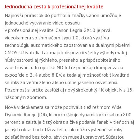
Jednoduchá cesta k profesionálnej kvalite
Najnovší prírastok do portfólia značky Canon umožňuje
jednoduché vytváranie video obsahu
v profesionálnej kvalite. Canon Legria GX10 je prvá
videokamera so snímačom typu 1.0, ktorá využíva
technológiu automatického zaostrovania s duálnymi pixelmi
CMOS. Užívatelia tak majú k dispozícii všetky výhody malej
hĺbky ostrosti aj rýchleho, presného a prispôsobiteľného
zaostrovania. Tri optické ND filtre ponúkajú kompenzáciu
expozície o 2, 4 alebo 8 EV, a teda aj možnosť robiť kvalitné
snímky za veľmi zlého alebo úplne jasného osvetlenia.
Pozornosť si určite zaslúži aj nový širokouhlý 4K objektív s 15-
násobným zoomom.
Nová videokamera sa môže pochváliť tiež režimom Wide
Dynamic Range (DR), ktorý rozširuje dynamický rozsah na 800
percent a zaisťuje čistý obraz a živé podanie farieb v tieňoch aj
jasných oblastiach. Užívatelia tak môžu výsledné snímky
zdieľať ihneď bez toho, aby ich museli upravovať. Súčasťou