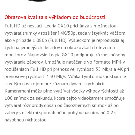
Obrazová kvalita s výhľadom do budúcnosti
Full HD už nestačí. Legria GX10 prichádza s možnosťou
vytvárať snímky v rozlíšení 4K/50p, teda v štyrikrát väčšom
ako v prípade 1 080p (Full HD). Výsledkom je reprodukcia aj
tých najjemnejších detailov na obrazovkách televízií a
monitorov. Najnovšie Legria GX10 podporuje rôzne spôsoby
vytvárania záberov. Umožňuje natáčanie vo formáte MP4 v
rozlíšeniach Full HD pri prenosovej rýchlosti 35 Mb/s a 4K pri
prenosovej rýchlosti 150 Mb/s. Vďaka týmto možnostiam je
skvelým nástrojom pre záznam dynamických akcií.
Kameramani môžu plne využívať všetky výhody rýchlosti až
100 snímok za sekundu, ktorá tejto videokamere umožňuje
vytvárať rôznorodý obsah od časozberných snímok až po
zábery s efektmi spomaleného pohybu nasnímané 0,25-
násobnou rýchlosťou.