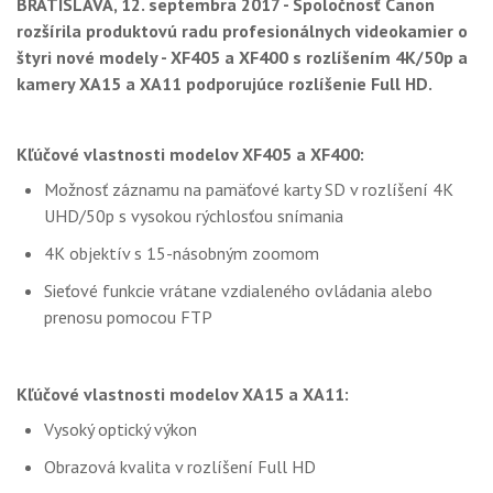
BRATISLAVA, 12. septembra 2017 - Spoločnosť Canon
GALÉRIA
rozšírila produktovú radu profesionálnych videokamier o
štyri nové modely - XF405 a XF400 s rozlíšením 4K/50p a
PORADŇA
kamery XA15 a XA11 podporujúce rozlíšenie Full HD.
SÚŤAŽE
KALENDÁR AKCIÍ
Kľúčové vlastnosti modelov XF405 a XF400:
Možnosť záznamu na pamäťové karty SD v rozlíšení 4K
WORKSHOPY
UHD/50p s vysokou rýchlosťou snímania
OBCHOD
4K objektív s 15-násobným zoomom
Sieťové funkcie vrátane vzdialeného ovládania alebo
prenosu pomocou FTP
Kľúčové vlastnosti modelov XA15 a XA11:
Vysoký optický výkon
Obrazová kvalita v rozlíšení Full HD