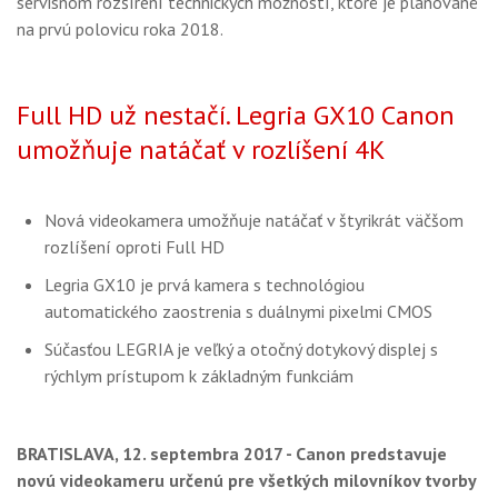
servisnom rozšírení technických možností, ktoré je plánované
na prvú polovicu roka 2018.
Full HD už nestačí. Legria GX10 Canon
umožňuje natáčať v rozlíšení 4K
Nová videokamera umožňuje natáčať v štyrikrát väčšom
rozlíšení oproti Full HD
Legria GX10 je prvá kamera s technológiou
automatického zaostrenia s duálnymi pixelmi CMOS
Súčasťou LEGRIA je veľký a otočný dotykový displej s
rýchlym prístupom k základným funkciám
BRATISLAVA, 12. septembra 2017 - Canon predstavuje
novú videokameru určenú pre všetkých milovníkov tvorby