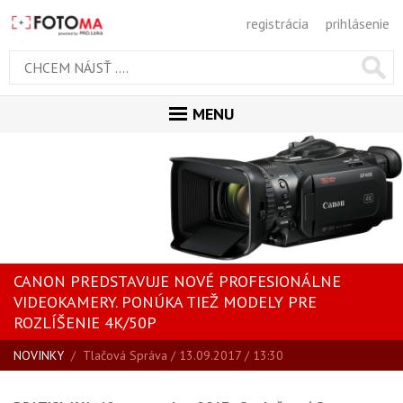
registrácia
prihlásenie
MENU
ÚVOD
MAGAZÍN
VŠETKY ČLÁNKY
RECENZIE
CANON PREDSTAVUJE NOVÉ PROFESIONÁLNE
NOVINKY
VIDEOKAMERY. PONÚKA TIEŽ MODELY PRE
BLOG
ROZLÍŠENIE 4K/50P
SPRIEVODCA KÚPOU
NOVINKY
/
Tlačová Správa
/ 13.09.2017 / 13:30
ŠKOLA FOTOGRAFIE