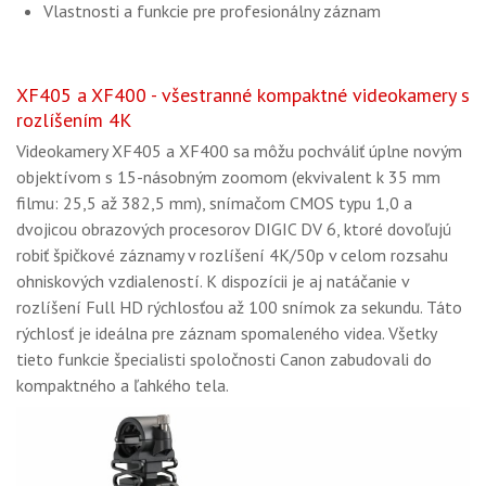
Vlastnosti a funkcie pre profesionálny záznam
XF405 a XF400 - všestranné kompaktné videokamery s
rozlíšením 4K
Videokamery XF405 a XF400 sa môžu pochváliť úplne novým
objektívom s 15-násobným zoomom (ekvivalent k 35 mm
filmu: 25,5 až 382,5 mm), snímačom CMOS typu 1,0 a
dvojicou obrazových procesorov DIGIC DV 6, ktoré dovoľujú
robiť špičkové záznamy v rozlíšení 4K/50p v celom rozsahu
ohniskových vzdialeností. K dispozícii je aj natáčanie v
rozlíšení Full HD rýchlosťou až 100 snímok za sekundu. Táto
rýchlosť je ideálna pre záznam spomaleného videa. Všetky
tieto funkcie špecialisti spoločnosti Canon zabudovali do
kompaktného a ľahkého tela.