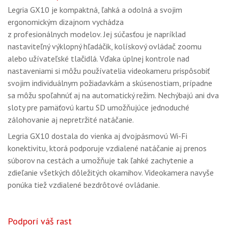
Legria GX10 je kompaktná, ľahká a odolná a svojim
ergonomickým dizajnom vychádza
z profesionálnych modelov. Jej súčasťou je napríklad
nastaviteľný výklopný hľadáčik, kolískový ovládač zoomu
alebo užívateľské tlačidlá. Vďaka úplnej kontrole nad
nastaveniami si môžu používatelia videokameru prispôsobiť
svojim individuálnym požiadavkám a skúsenostiam, prípadne
sa môžu spoľahnúť aj na automatický režim. Nechýbajú ani dva
sloty pre pamäťovú kartu SD umožňujúce jednoduché
zálohovanie aj nepretržité natáčanie.
Legria GX10 dostala do vienka aj dvojpásmovú Wi-Fi
konektivitu, ktorá podporuje vzdialené natáčanie aj prenos
súborov na cestách a umožňuje tak ľahké zachytenie a
zdieľanie všetkých dôležitých okamihov. Videokamera navyše
ponúka tiež vzdialené bezdrôtové ovládanie.
Podporí váš rast