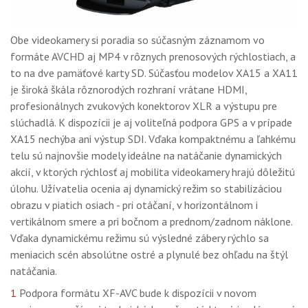
Obe videokamery si poradia so súčasným záznamom vo
formáte AVCHD aj MP4 v rôznych prenosových rýchlostiach, a
to na dve pamäťové karty SD. Súčasťou modelov XA15 a XA11
je široká škála rôznorodých rozhraní vrátane HDMI,
profesionálnych zvukových konektorov XLR a výstupu pre
slúchadlá. K dispozícii je aj voliteľná podpora GPS a v prípade
XA15 nechýba ani výstup SDI. Vďaka kompaktnému a ľahkému
telu sú najnovšie modely ideálne na natáčanie dynamických
akcií, v ktorých rýchlosť aj mobilita videokamery hrajú dôležitú
úlohu. Užívatelia ocenia aj dynamický režim so stabilizáciou
obrazu v piatich osiach - pri otáčaní, v horizontálnom i
vertikálnom smere a pri bočnom a prednom/zadnom náklone.
Vďaka dynamickému režimu sú výsledné zábery rýchlo sa
meniacich scén absolútne ostré a plynulé bez ohľadu na štýl
natáčania.
1
Podpora formátu XF-AVC bude k dispozícii v novom