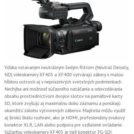
Vďaka vstavaným neutrálnym šedým filtrom (Neutral Density,
ND) videokamery XF405 a XF400 vytvárajú zábery s malou
hĺbkou ostrosti aj v nepriaznivých svetelných podmienkach.
Nechýba ani možnosť súčasného natáčania a odovzdávania
obsahu prostredníctvom dvojice slotov na pamäťové karty
SD, ktoré zvyšujú aj maximálnu dobu záznamu a ponúkajú
okamžitú zálohu vytvorených záberov. Majitelia môžu využiť
aj širokú škálu rozhraní, ako je HDMI, profesionálny zvukový
konektor XLR, LAN alebo podpora pre vzdialené ovládanie.
Súčasťou videokamery XF405 je tiež konektor 3G-SDI.