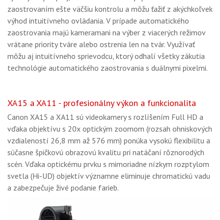
zaostrovaním ešte väčšiu kontrolu a môžu ťažiť z akýchkoľvek
výhod intuitívneho ovládania. V prípade automatického
zaostrovania majú kameramani na výber z viacerých režimov
vrátane priority tváre alebo ostrenia len na tvár. Využívať
môžu aj intuitívneho sprievodcu, ktorý odhalí všetky zákutia
technológie automatického zaostrovania s duálnymi pixelmi.
XA15 a XA11 - profesionálny výkon a funkcionalita
Canon XA15 a XA11 sú videokamery s rozlíšením Full HD a
vďaka objektívu s 20x optickým zoomom (rozsah ohniskových
vzdialeností 26,8 mm až 576 mm) ponúka vysokú flexibilitu a
súčasne špičkovú obrazovú kvalitu pri natáčaní rôznorodých
scén. Vďaka optickému prvku s mimoriadne nízkym rozptylom
svetla (Hi-UD) objektív významne eliminuje chromatickú vadu
a zabezpečuje živé podanie farieb.