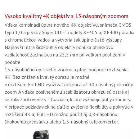
Vysoko kvalitný 4K objektív s 15-násobným zoomom
Vďaka kombinácii úplne nového 4K objektívu, snímača CMOS
typu 1,0 a prvkov Super UD si modely XF405 aj XF400 poradia
s chromatickou vadou a vytvoria tak úplne čisté výstupy.
Najnovší ultra širokouhlý objektív ponúka ohniskovú
vzdialenosť začínajúcu na 25,5 mm pri veľkom priblížení v
podobe
15-násobného optického zoomu a plnej podpore rozlíšenia
4K. Bez zníženia kvality obrazu je možné
v rozlíšení Full HD využívať dokonca až 30-násobný pokročilý
zoom. A vďaka zosilnenému stabilizátoru obrazu sú ostré aj
snímky zhotovené v situáciách, ktoré vyžadujú pohyb kamery.
V prípade požiadaviek na ďalšie zvýšenie flexibility a pokrytia v
rozlíšení 4K aj Full HD možno použiť aj 0,8-násobnou
širokouhlú predsádku alebo 1,5-násobný telekonvertor.