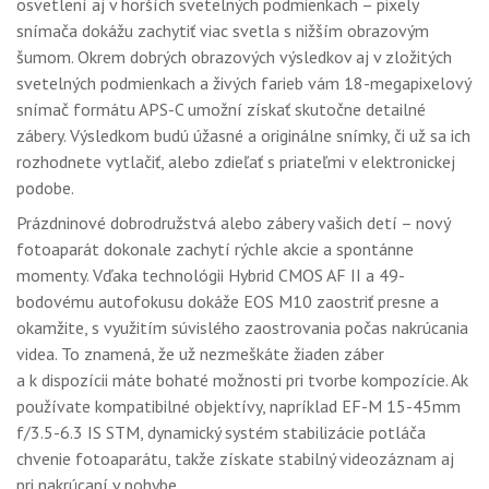
osvetlení aj v horších svetelných podmienkach – pixely
snímača dokážu zachytiť viac svetla s nižším obrazovým
šumom. Okrem dobrých obrazových výsledkov aj v zložitých
svetelných podmienkach a živých farieb vám 18-megapixelový
snímač formátu APS-C umožní získať skutočne detailné
zábery. Výsledkom budú úžasné a originálne snímky, či už sa ich
rozhodnete vytlačiť, alebo zdieľať s priateľmi v elektronickej
podobe.
Prázdninové dobrodružstvá alebo zábery vašich detí – nový
fotoaparát dokonale zachytí rýchle akcie a spontánne
momenty. Vďaka technológii Hybrid CMOS AF II a 49-
bodovému autofokusu dokáže EOS M10 zaostriť presne a
okamžite, s využitím súvislého zaostrovania počas nakrúcania
videa. To znamená, že už nezmeškáte žiaden záber
a k dispozícii máte bohaté možnosti pri tvorbe kompozície. Ak
používate kompatibilné objektívy, napríklad EF-M 15-45mm
f/3.5-6.3 IS STM, dynamický systém stabilizácie potláča
chvenie fotoaparátu, takže získate stabilný videozáznam aj
pri nakrúcaní v pohybe.