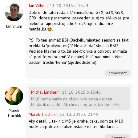
Ján Villím
/
13. 10. 2015 o 18:24
Dobre ide tato rada s 1' snímačom...G7X, G3X, G5X,
G9X, dobré parametre, prevedenie. Aj to eM-ko je pre
niekoho fajn pristroj a tiež rozširuje radu...pre
Ján Villím
manželku
.
PS: To ten snimač BSI (Back-illuminated sensor) sa fakt
prekladá "podsvietený"? Nestačí dať skratku BSI?
Ved ide hlavne o to, že elektronika a obvody snímača
sú pod fotodiodami! V ostatných sú nad nimi a tým
pádom trochu 'tienia' (zjednodušene).
odpovedať
Michal Lindner
/
13. 10. 2015 o 13:46
M10 nema sanky na blesk, kde by sa dal ten
hladacik nasadit - Ak chces upgrade, tak skor M3,
Marek
Marek Truchlik
/
13. 10. 2015 o 21:49
Truchlik
Aky detail.... tak nic, M3 je drahe, cakal som ze M10
bude za polovicu, takze ostane na ten hladacik....
odpovedať