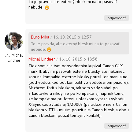
To je pravda, ale externý blesk mi na to pasovať
nebude.
odpovedať
Ďuro Mika
/
16. 10. 2015 o 12:37
To je pravda, ale externý blesk mi na to pasovať
nebude.
Michal
Michal Lindner
/
16. 10. 2015 o 18:38
Lindner
Tiez som si s tym odovodnenim kupival Canon G1X
mark II, aby mi pasovali externe blesky, ale nakoniec
som na kompakte externe blesky pouzil len manualne
(pod vodou, ked bol kompakt vo vodotesnom puzdre).
Ak chcem fotit s bleskom, tak som vzdy siahol po
zrkadlovke a nikdy nie po kompakte aj napriek tomu,
ze kompakt ma pri foteni s bleskom vyraznu vyhodu
X-Sync cas zvlada aj 1/2000s (paradoxne nie s Canon
bleskom v TTL - musim pouzit nie-Canon blesk, alebo s
Canon bleskom pouzit len sync kontakt).
odpovedať