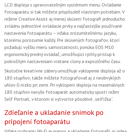
LCD displeja s upravovateľným systémom menu. Ovládanie
fotoaparátu si tak môžete prispôsobiť vlastným potrebám. V
režime Creative Assist aj menej skúsení fotografi jednoducho
zvládnu jednotlivé ovládacie prvky a najčastejšie používané
nastavenia fotoaparátu – vďaka zrozumiteľnému jazyku,
ktorému porozumie každý. Pre skúsených fotografov, ktorí
požadujú vyššiu mieru samostatnosti, ponúka EOS M10
ergonomický predný ovládač, umožňujúci rýchly prístup k
pokročilým nastaveniam vrátane clony a expozičného času.
Skutočne kreatívne zábery umožňuje vyklopenie displeja až o
180 stupňov, takže môžete fotografovať aj z neobvyklých
uhlov či nízko pri zemi. Pri vyklopení displeja na maximálnych
180 stupňov navyše fotoaparát automaticky spustí režim
Self Portrait, v ktorom si vytvoríte pôsobivé „selfíčka“.
Zdieľanie a ukladanie snímok po
pripojení fotoaparátu
Vďaka rozhraniu Wi-Fi je prenos a ukladanie fotografií aj videa