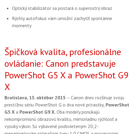
Optický stabilizátor sa postará o superostrý obraz
Rýchly autofokus vám umožní zachytiť spontánne
momenty
Špičková kvalita, profesionálne
ovládanie: Canon predstavuje
PowerShot G5 X a PowerShot G9
X
Bratislava, 13. október 2015
– Canon dnes rozširuje svoju
prestížnu sériu PowerShot G o dva nové prírastky,
PowerShot
G5 X
a
PowerShot G9 X.
Oba modely ponúkajú
nekompromisnú obrazovú kvalitu, mimoriadnu rýchlosť a
vysoký výkon. Sú vybavené podsvieteným 20,2-
megapixelovým snímačom typu 1.0 CMOS a procesorom