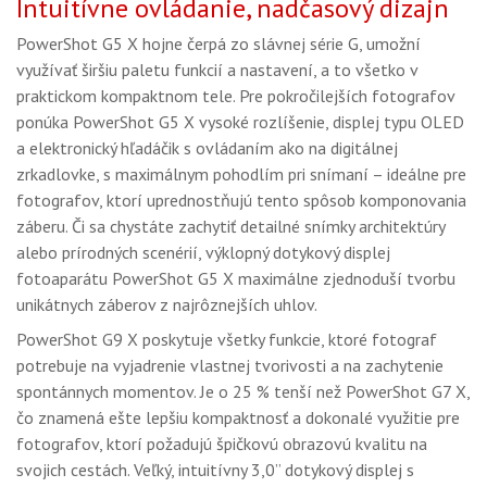
Intuitívne ovládanie, nadčasový dizajn
PowerShot G5 X hojne čerpá zo slávnej série G, umožní
využívať širšiu paletu funkcií a nastavení, a to všetko v
praktickom kompaktnom tele. Pre pokročilejších fotografov
ponúka PowerShot G5 X vysoké rozlíšenie, displej typu OLED
a elektronický hľadáčik s ovládaním ako na digitálnej
zrkadlovke, s maximálnym pohodlím pri snímaní – ideálne pre
fotografov, ktorí uprednostňujú tento spôsob komponovania
záberu. Či sa chystáte zachytiť detailné snímky architektúry
alebo prírodných scenérií, výklopný dotykový displej
fotoaparátu PowerShot G5 X maximálne zjednoduší tvorbu
unikátnych záberov z najrôznejších uhlov.
PowerShot G9 X poskytuje všetky funkcie, ktoré fotograf
potrebuje na vyjadrenie vlastnej tvorivosti a na zachytenie
spontánnych momentov. Je o 25 % tenší než PowerShot G7 X,
čo znamená ešte lepšiu kompaktnosť
a dokonalé využitie pre
fotografov, ktorí požadujú špičkovú obrazovú kvalitu na
svojich cestách. Veľký, intuitívny 3,0” dotykový displej s