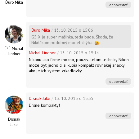
Ďuro Mika
odpovedať
Ďuro Mika
/
13. 10. 2015 o 15:06
G5 X je super mašinka, teda bude. Škoda, že
Nikňákom podobný model chýba.
Michal
Michal Lindner
/
13. 10. 2015 o 15:14
Lindner
Nikonu ako firme mozno, pouzivatelom techniky Nikon
moze byt jedno ci si kupia kompakt rovnakej znacky
ako je ich system zrkadlovky.
odpovedať
Drsnak Jake
/
13. 10. 2015 o 15:55
Drsne kompakty!
odpovedať
Drsnak
Jake