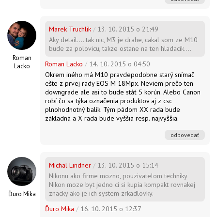
Marek Truchlik
/
13. 10. 2015 o 21:49
Aky detail.... tak nic, M3 je drahe, cakal som ze M10
bude za polovicu, takze ostane na ten hladacik....
Roman
Roman Lacko
/
14. 10. 2015 o 04:50
Lacko
Okrem iného má M10 pravdepodobne starý snímač
ešte z prvej rady EOS M 18Mpx. Neviem prečo ten
downgrade ale asi to bude stáť 5 korún. Alebo Canon
robí čo sa týka označenia produktov aj z csc
plnohodnotný balík. Tým pádom XX rada bude
základná a X rada bude vyššia resp. najvyššia.
odpovedať
Michal Lindner
/
13. 10. 2015 o 15:14
Nikonu ako firme mozno, pouzivatelom techniky
Nikon moze byt jedno ci si kupia kompakt rovnakej
znacky ako je ich system zrkadlovky.
Ďuro Mika
Ďuro Mika
/
16. 10. 2015 o 12:37