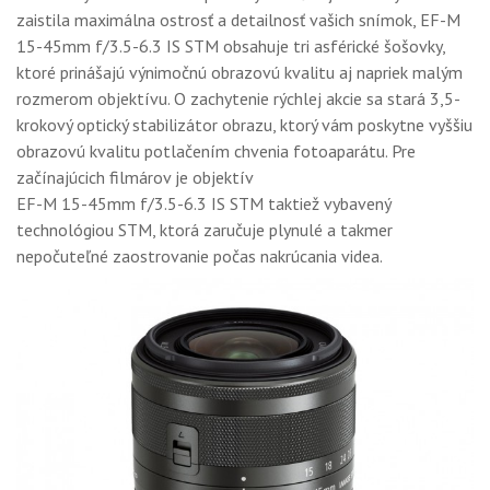
zaistila maximálna ostrosť a detailnosť vašich snímok, EF-M
15-45mm f/3.5-6.3 IS STM obsahuje tri asférické šošovky,
ktoré prinášajú výnimočnú obrazovú kvalitu aj napriek malým
rozmerom objektívu. O zachytenie rýchlej akcie sa stará 3,5-
krokový optický stabilizátor obrazu, ktorý vám poskytne vyššiu
obrazovú kvalitu potlačením chvenia fotoaparátu. Pre
začínajúcich filmárov je objektív
EF-M 15-45mm f/3.5-6.3 IS STM taktiež vybavený
technológiou STM, ktorá zaručuje plynulé a takmer
nepočuteľné zaostrovanie počas nakrúcania videa.