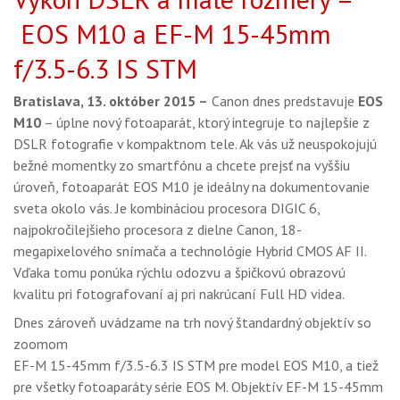
GALÉRIA
EOS M10 a EF-M 15-45mm
PORADŇA
f/3.5-6.3 IS STM
SÚŤAŽE
Bratislava, 13. október 2015
–
Canon dnes predstavuje
EOS
KALENDÁR AKCIÍ
M10
– úplne nový fotoaparát, ktorý integruje to najlepšie z
DSLR fotografie v kompaktnom tele. Ak vás už neuspokojujú
WORKSHOPY
bežné momentky zo smartfónu a chcete prejsť na vyššiu
úroveň, fotoaparát EOS M10 je ideálny na dokumentovanie
OBCHOD
sveta okolo vás. Je kombináciou procesora DIGIC 6,
najpokročilejšieho procesora z dielne Canon, 18-
megapixelového snímača a technológie Hybrid CMOS AF II.
Vďaka tomu ponúka rýchlu odozvu a špičkovú obrazovú
kvalitu pri fotografovaní aj pri nakrúcaní Full HD videa.
Dnes zároveň uvádzame na trh nový štandardný objektív so
zoomom
EF-M 15-45mm f/3.5-6.3 IS STM pre model EOS M10, a tiež
pre všetky fotoaparáty série EOS M. Objektív EF-M 15-45mm