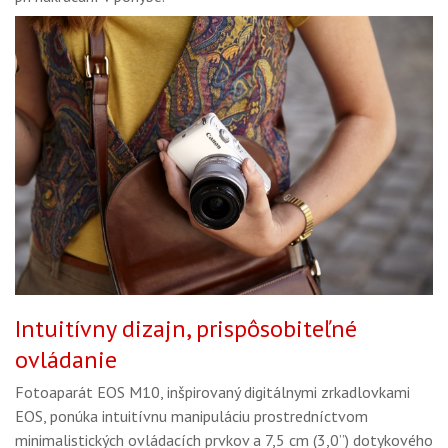
Intuitívny dizajn, prispôsobiteľné
ovládanie
Fotoaparát EOS M10, inšpirovaný digitálnymi zrkadlovkami
EOS, ponúka intuitívnu manipuláciu prostredníctvom
minimalistických ovládacích prvkov a 7,5 cm (3,0”) dotykového