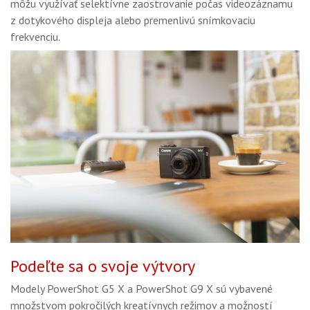
môžu využívať selektívne zaostrovanie počas videozáznamu
z dotykového displeja alebo premenlivú snímkovaciu
frekvenciu.
Podeľte sa o svoje výtvory
Modely PowerShot G5 X a PowerShot G9 X sú vybavené
množstvom pokročilých kreatívnych režimov a možností