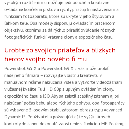
vysokým rozlíšením umožňuje jednoduché a kreatívne
ovládanie končekmi prstov a rýchly prístup k nastaveniam a
funkciám fotoaparátu, ktoré sú ukryté v jeho štýlovom a
ľahkom tele. Oba modely disponujú ovládacím prstencom
objektívu, ktorému sa dá rýchlo priradiť ovládanie rôznych
fotografických funkcií vrátane clony a expozičného času.
Urobte zo svojich priateľov a blízkych
hercov svojho nového filmu
PowerShot G5 X a PowerShot G9 X z vás môže urobiť
nádejného filmára – rozvíjajte vlastnú kreativitu v
manuálnom režime nakrúcania videa a vytvorte videozáznam
v úžasnej kvalite Full HD 60p s úplným ovládaním clony,
expozičného času a ISO. Aby sa zaistil stabilný záznam aj pri
nakrúcaní počas behu alebo rýchleho pohybu, oba fotoaparáty
sú vybavené 5-osovým stabilizátorom obrazu typu Advanced
Dynamic IS. Používatelia požadujúci ešte vyššiu úroveň
kontroly dosiahnu dokonalé zaostrenie s funkciou MF Peaking,