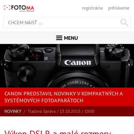
registrácia
prihlásenie
MENU
ÚVOD
MAGAZÍN
VŠETKY ČLÁNKY
RECENZIE
CANON PREDSTAVIL NOVINKY V KOMPAKTNÝCH A
NOVINKY
SYSTÉMOVÝCH FOTOAPARÁTOCH
BLOG
NOVINKY
/
Tlačová Správa
/ 13.10.2015 / 10:00
SPRIEVODCA KÚPOU
ŠKOLA FOTOGRAFIE
Výkon DSLR a malé rozmery –