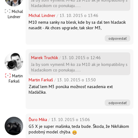
Ja by som vymenil M-ko za M10 ak je kompatibilny s
hladacikom co ponukaju.....
Michal
Michal Lindner
/
13. 10. 2015 o 13:46
Lindner
M10 nema sanky na blesk, kde by sa dal ten hladacik
nasadit - Ak chces upgrade, tak skor M3,
odpovedať
Marek Truchlik
/
13. 10. 2015 o 12:46
Ja by som vymenil M-ko za M10 ak je kompatibilny s
hladacikom co ponukaju.....
Martin
Martin Farkaš
/
13. 10. 2015 o 13:50
Farkaš
Zatiaľ lem M3 ponúka možnosť nasadenia ext
hľadáčika.
odpovedať
Ďuro Mika
/
13. 10. 2015 o 15:06
G5 X je super mašinka, teda bude. Škoda, že Nikňákom
podobný model chýba.