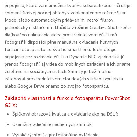
pripojenia, ktoré vám umožnia tvorivú sebarealizáciu – či už pri
snímaní žiarivej nočnej oblohy v zdokonalenom režime Star
Mode, alebo automatickým pridávaním „retro“ filtrov
jednoduchým stlačením tlačidla v režime Creative Shot. Počas
diaľkového nakrúcania videa prostredníctvom Wi-Fi má
fotograf k dispozícii plne manuálne ovládanie hlavných
funkcií fotoaparátu zo svojho smartfónu. Technológie
pripojenia cez rozhranie Wi-Fi a Dynamic NFC zjednodušujú
prenos fotografií aj videa do mobilných zariadení a ich priame
zdieľanie na sociálnych sieťach. Snímky je tiež možné
zálohovať prostredníctvom cloudových služieb typu irista
alebo Google Drive priamo zo svojho fotoaparátu.
Základné vlastnosti a funkcie fotoaparátu PowerShot
G5 X:
Špičková obrazová kvalita a ovládanie ako na DSLR
Okamžité zdieľanie nádherných snímok
Vysoká rýchlosť a profesionálne ovládanie