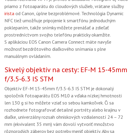
priamo z fotoaparátu do cloudových služieb, vrátane služby
irista
od Canon, úplne bezproblémové. Technológia Dynamic
NFC tiež umožňuje pripojenie k smartfónu jednoduchým
poklepaním, takže snímky môžete prenášať a zdieľať
prostredníctvom svojho telefónu prakticky okamžite.
S aplikáciou EOS Canon Camera Connect máte navyše
možnosť bezdrôtového diaľkového snímania s plne
manuálnym ovládaním.
Skvelý objektív na cesty: EF-M 15-45mm
f/3.5-6.3 IS STM
Objektív EF-M 15-45mm f/3.5-6.3 IS STM je dokonalý
spoločník fotoaparátu EOS M10 a vďaka nízkej hmotnosti
len 130 g si ho môžete vziať so sebou kamkoľvek. Či sa
rozhodnete fotografovať detailné portréty alebo krajinu v
diaľke, univerzálny rozsah ohniskových vzdialeností 24 – 72
mm (ekvivalent 35 mm) vám dovolí vytvoriť množstvo
rôznorodých záberov bez potreby meniť objektív. Aby sa