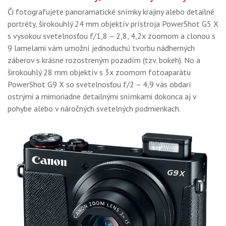
Či fotografujete panoramatické snímky krajiny alebo detailné
portréty, širokouhlý 24 mm objektív prístroja PowerShot G5 X
s vysokou svetelnosťou f/1,8 – 2,8, 4,2x zoomom a clonou s
9 lamelami vám umožní jednoduchú tvorbu nádherných
záberov s krásne rozostreným pozadím (tzv. bokeh). No a
širokouhlý 28 mm objektív s 3x zoomom fotoaparátu
PowerShot G9 X so svetelnosťou f/2 – 4,9 vás obdarí
ostrými a mimoriadne detailnými snímkami dokonca aj v
pohybe alebo v náročných svetelných podmienkach.